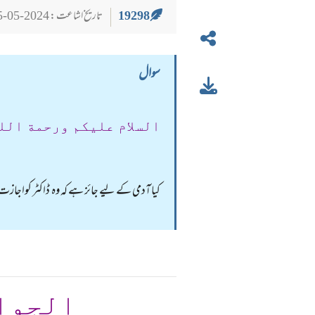
19298
تاریخ اشاعت : 2024-05-25
سوال
السلام عليكم ورحمة الل
کیا آدمی کے لیے جائز ہے کہ وہ ڈاکٹر کواجازت
الجوا