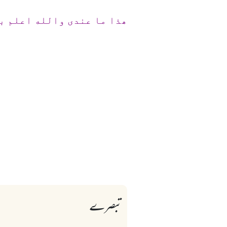
ھذا ما عندی والله اعلم ب
تبصرے