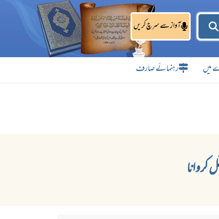
آواز سے سرچ کریں
 میں
رہنمائے صارف