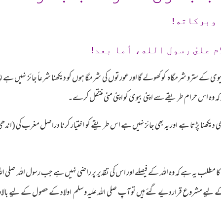
 وبرکاته!
م علىٰ رسول الله، أما بعد!
ی بیوی کے سترو شرمگاہ کو کھولے گا اور عورتوں کی شرمگا ہوں کو دیکھنا شرعاً جائز نہیں
 کہ وہ اس حرام طریقے سے اپنی بیوی کو اپنی منی منتقل کرے۔
ھی دیکھنا پڑتا ہے اور یہ بھی جائز نہیں ہے اس طریقے کو اختیار کرنا دراصل مغرب کی (اندھی 
ا مطلب یہ ہے کہ وہ اللہ کے فیصلے اور اس کی تقدیر پر راضی نہیں ہے جب رسول اللہ صلی ا
کے لیے مشروع قراردیے گئے ہیں تو آپ صلی اللہ علیہ وسلم اولاد کے حصول کے لیے بالاو