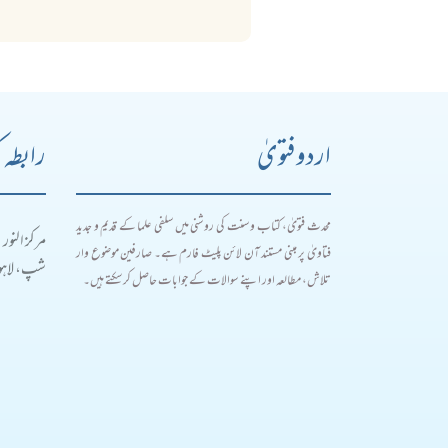
اردو فتویٰ
رابطہ 
محدث فتویٰ، کتاب و سنت کی روشنی میں سلفی علما کے قدیم و جدید
مرکز النور
فتاویٰ پر مبنی مستند آن لائن پلیٹ فارم ہے۔ صارفین موضوع وار
شپ، لاہور
تلاش، مطالعہ اور اپنے سوالات کے جوابات حاصل کر سکتے ہیں۔