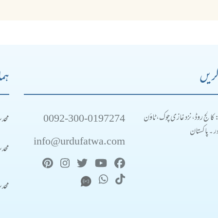
کریں
ہما
0092-300-0197274
محد
: کالج روڈ، نزد غازی چوک، ٹاؤن
 ۔ پاکستان
info@urdufatwa.com
محد
محد