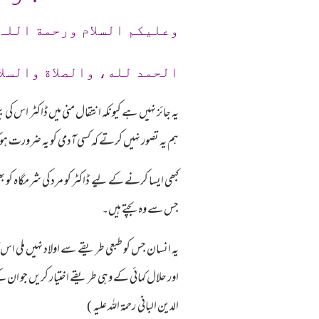
وعلیکم السلام ورحمة اللہ
الحمد لله، والصلاة والسلا
یہ جائز نہیں ہے کیونکہ انتقال منی میں ڈاکٹر اس ک
ہم یہ تصور نہیں کرتے کہ کسی آدمی کو یہ ضرورت ہو
کبھی ایسا کرنے کے لیے ڈاکٹر کو مرد کی شرمگاہ کو ب
جس سے وہ بچتے ہیں۔
یہ انسان جس کو طبعی طریقے سے اولاد نہیں ملی اس ک
اور حلال کمائی کے وہی طریقے اختیار کریں جو ان 
الدین البانی رحمۃ اللہ علیہ )