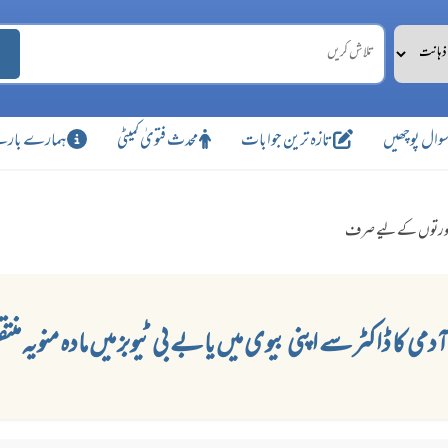
وال پوچھیں
تازہ ترین جوابات
محدث فتویٰ کمیٹی
ہمارے بارے
رتوں کے لیے صرف