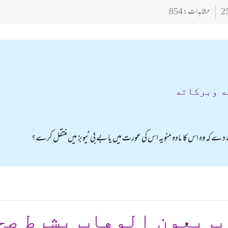
مشاہدات : 854
ه وبركاته
 دے کہ وہ اس کا مادہ منویہ اس کی عورت میں یا بے بی ٹیوبز میں منتقل کرے؟
ب بعون الوهاب بشرط صح