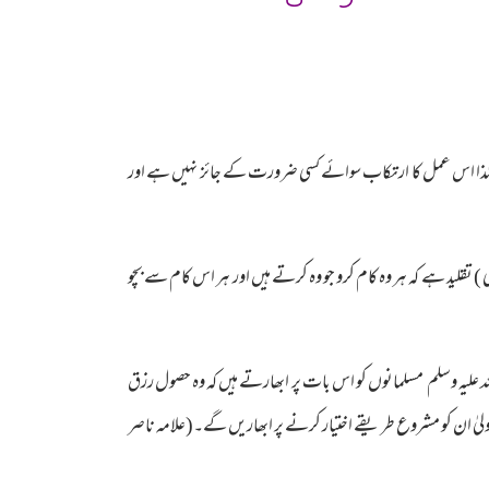
 ہے لہٰذا اس عمل کا ارتکاب سوائے کسی ضرورت کے جائز نہیں ہے اور
) تقلید ہے کہ ہر وہ کام کرو جو وہ کرتے ہیں اور ہر اس کام سے بچو
للہ علیہ وسلم مسلمانوں کو اس بات پر ابھارتے ہیں کہ وہ حصول رزق
لیٰ ان کو مشروع طریقے اختیار کرنے پر ابھاریں گے۔(علامہ ناصر