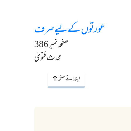
عورتوں کےلیے صرف
صفحہ نمبر 386
محدث فتویٰ
ابتدائے صفحہ