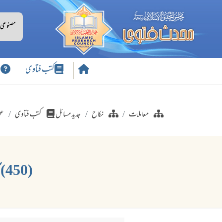
کتب فتاوی
س
معاملات
نکاح
جدید مسائل
کتب فتاوی
عو
(450) آدمی کا ڈاکٹر سے اپنی بیوی میں یا بے بی ٹیوبز میں مادہ منویہ منتقل کروانا