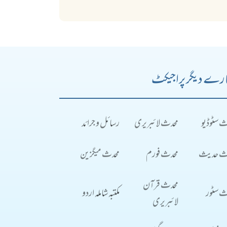
رے دیگر پراجیکٹ
ث سٹوڈیو
محدث لائبریری
رسائل و جرائد
ث حدیث
محدث فورم
محدث میگزین
محدث قرآن
ث سٹور
مکتبہ شاملہ اردو
لائبریری