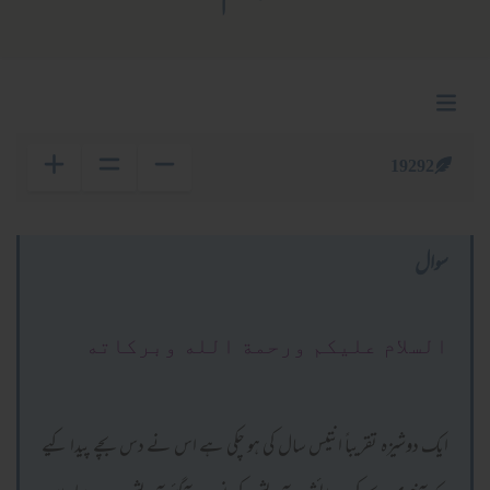
19292
سوال
السلام عليكم ورحمة الله وبركاته
ایک دوشیزہ تقریباً انتیس سال کی ہو چکی ہے اس نے دس بچے پیدا کیے