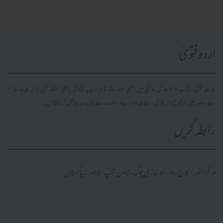
اردو فتویٰ
محدث فتویٰ، کتاب و سنت کی روشنی میں سلفی علما کے قدیم و جدید فتاویٰ پر مبنی مستند آن لائن پلیٹ فارم
ہے۔ صارفین موضوع وار تلاش، مطالعہ اور اپنے سوالات کے جوابات حاصل کر سکتے ہیں۔
رابطہ کریں
مرکز النور: کالج روڈ، نزد غازی چوک، ٹاؤن شپ، لاہور ۔ پاکستان