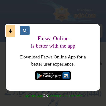
Fatwa Online
is better with the app
Download Fatwa Online App for a
معاملات
نکاح
کتب فتاوی
better user experience.
جدید مسائل
عورتوں کے لیے صرف
(444) بیماری کی وجہ سے مانع حمل تدابیر اختیار کرنے
OR
Try The App
Continue On The Web
کا حکم