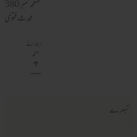
صفحہ نمبر 380
محدث فتویٰ
ابتدائے
صفحہ
تبصرے