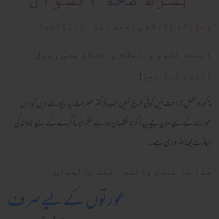
وعلیکم السلام ورحمة اللہ وبرکاته!
الحمد لله، والصلاة والسلام علىٰ رسول
الله، أما بعد!
مذکورہ عمل جراحت میں کوئی حرج نہیں جب ڈاکٹر حضرات یہ رپورٹ دیں کہ اس
عورت کے لیے مزید بچے پیدا کرنا نقصان دہ ہے مگر ایسا کرنے کے لیے خاوند کی
اجازت لینا ضروری ہے۔
ھذا ما عندی والله اعلم بالصواب
عورتوں کےلیے صرف