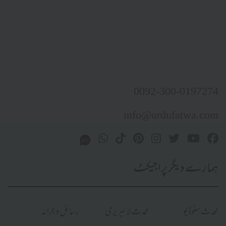
0092-300-0197274
info@urdufatwa.com
ہمارے دیگر پراجیکٹ
محدث سٹوڈیو
محدث لائبریری
رسائل و جرائد