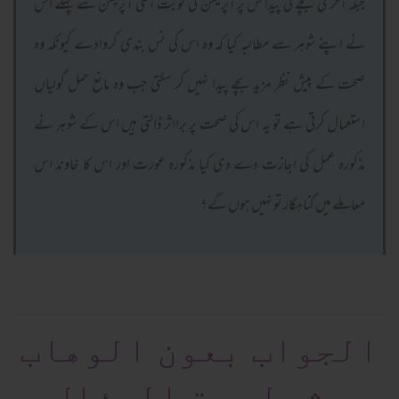
جبکہ آخری بچے کی پیدائش پر آپریشن کی نوبت آگئی آپریشن سے پہلے اس
نے اپنے شوہر سے مطالبہ کیا کہ وہ اس کی نس بندی کروادے کیونکہ وہ
صحت کے پیش نظر مزید بچے پیدا نہیں کر سکتی جب وہ مانع حمل گولیاں
استعمال کرتی ہے تو یہ اس کی صحت پر برااثر ڈالتی ہیں اس کے شوہر نے
مذکورہ عمل کی اجازت دے دی کیا مذکورہ عورت اور اس کا خاوند اس
معاملے میں گناہگار تو نہیں ہوں گے؟
الجواب بعون الوهاب
بشرط صحة السؤال