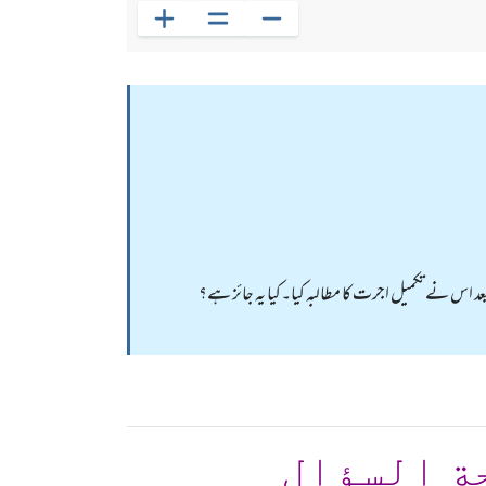
س نے تکمیل اجرت کا مطالبہ کیا۔کیا یہ جائز ہے؟
ة السؤال