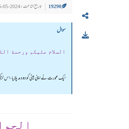
19290
تاریخ اشاعت : 2024-05-26
سوال
السلام عليكم ورحمة الل
ایک عورت نے اپنی بیٹی کو دودھ پلایا،اس 
الجوا