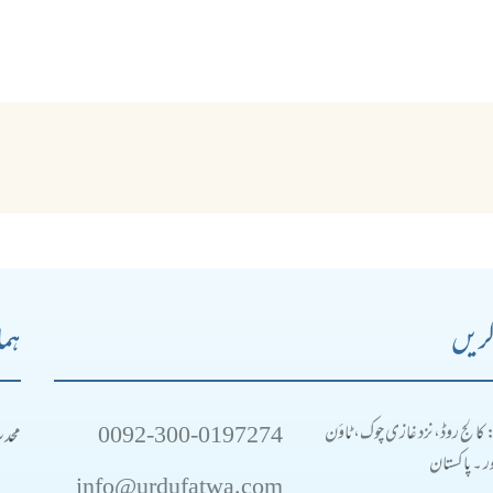
کریں
ہما
0092-300-0197274
محد
: کالج روڈ، نزد غازی چوک، ٹاؤن
 ۔ پاکستان
info@urdufatwa.com