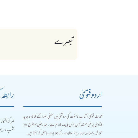
تبصرے
اردو فتویٰ
رابطہ 
محدث فتویٰ، کتاب و سنت کی روشنی میں سلفی علما کے قدیم و جدید
مرکز النور
فتاویٰ پر مبنی مستند آن لائن پلیٹ فارم ہے۔ صارفین موضوع وار
شپ، لاہور
تلاش، مطالعہ اور اپنے سوالات کے جوابات حاصل کر سکتے ہیں۔