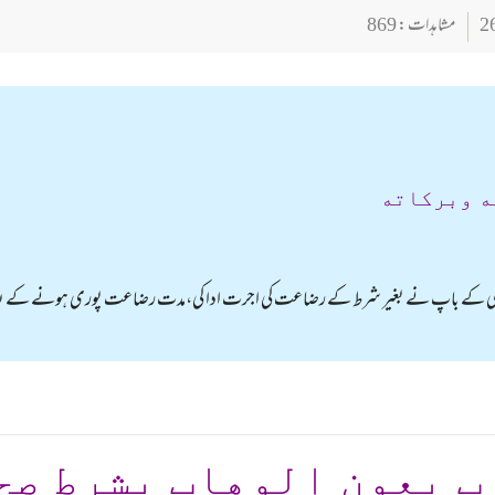
مشاہدات : 869
ه وبركاته
لڑکی کے باپ نے بغیر شرط کے رضاعت کی اجرت ادا کی،مدت رضاعت پوری ہونے کے بعد ا
ب بعون الوهاب بشرط صح