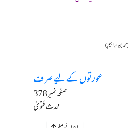
د بن ابراہیم)
عورتوں کےلیے صرف
صفحہ نمبر 378
محدث فتویٰ
ابتدائے صفحہ