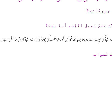
 وبرکاته!
م علىٰ رسول الله، أما بعد!
ے کی نیت سے دودھ پلایا تھا تو اس کو رضاعت کی پوری اجرت لینے کا حق حاصل ہے۔(محم
الصواب