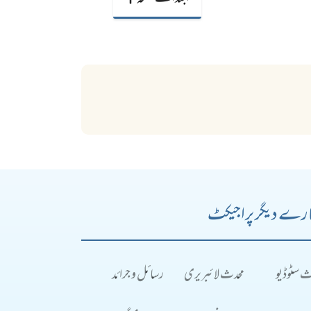
رے دیگر پراجیکٹ
ث سٹوڈیو
محدث لائبریری
رسائل و جرائد