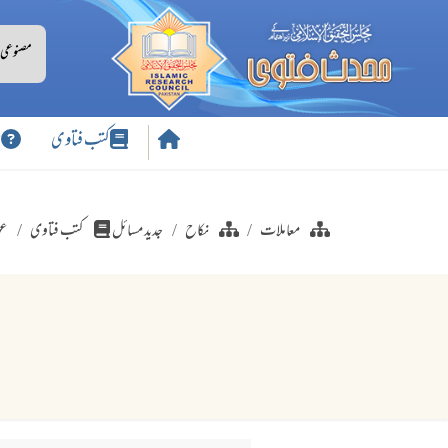
کتب فتاوی
س
معاملات
نکاح
جدید مسائل
کتب فتاوی
عو