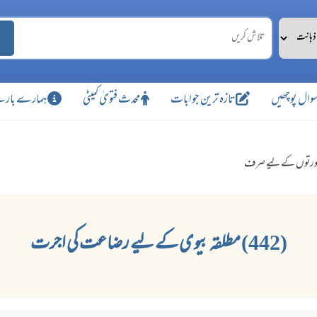
وال پوچھیں
تازہ ترین جوابات
محدث فتویٰ کمیٹی
ہمارے بارے
رتوں کے لیے صرف
(442) مطلقہ بیوی کے لیے رضاعت کی اجرت