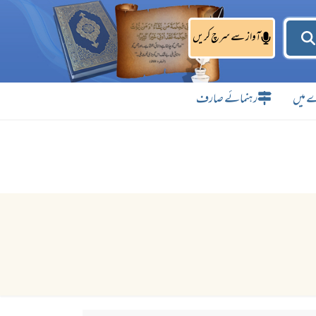
آواز سے سرچ کریں
 میں
رہنمائے صارف