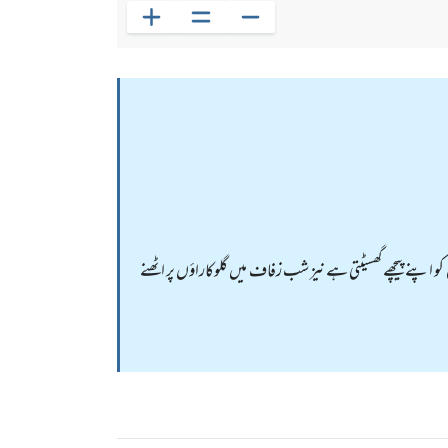
 اپنے پیچھے گھسیٹتی ہے نیز شب زفاف میں گلوکاراؤں پر اٹھنے