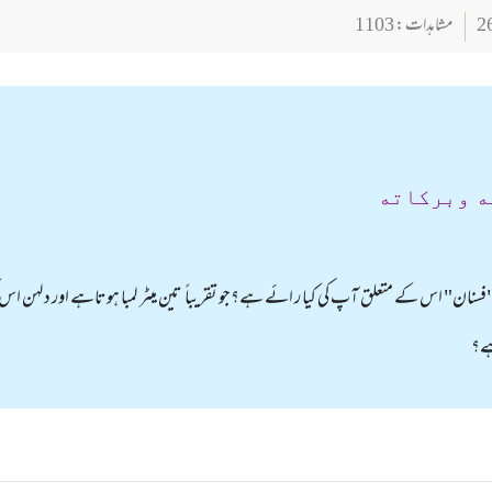
مشاہدات : 1103
ه وبركاته
سنان" اس کے متعلق آپ کی کیا ر ائے ہے؟جو تقریباً تین میٹر لمبا ہوتاہے اور دلہن اس کو
ے؟