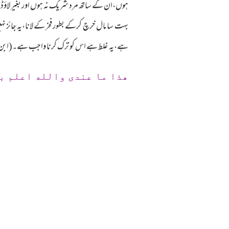
ہوں،ان کے ساتھ مرد شریک نہ ہوں اور بغیر لاؤڈ اسپ
بہت سا مال خرچ کرکے بطور فخر کے لانا،یہ جائز نہ
ہے،یہ غلط ہے اس کو ترک کرنا واجب ہے۔(ابن باز 
ھذا ما عندی والله اعلم ب