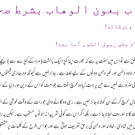
ب بعون الوهاب بشرط صح
 وبرکاته!
م علىٰ رسول الله، أما بعد!
 ہے تو اس میں سنت یہ ہے کہ عورت اپنا کپڑا ایک بالشت(مرد کے کپڑے سے) نیچے کرل
نا وہ دلہن اور غیر دلہن دونوں کے لیے غلط ہے۔جائز نہیں ہے کیونکہ وہ بھاری قیمتوں 
کی ضرورت نہیں ہے جن پر بہت زیادہ خرچ اٹھتاہے جو امت کو اس کے دین اور دنیا کے ام
سا مال خرچ کرکے ان کو لانا جائز نہیں ہے۔رہی وہ گانے والی جو رات کے وقت خوشی کے ا
انا اور دف بجانا جائز ہے۔بلکہ اگر اس سے کوئی شر پیدا نہ ہوتو یہ مستحب ہے۔لیکن یہ
یں شادی ،خاوند اور دلہن کی برحق تعریف ہوتی ہے اور جو اس طرح کے کلمات پر مشتمل 