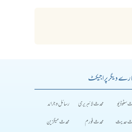
رے دیگر پراجیکٹ
ث سٹوڈیو
محدث لائبریری
رسائل و جرائد
ث حدیث
محدث فورم
محدث میگزین