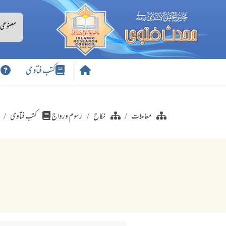
کتب فتاوی
س
معاملات
نکاح
رسوم ورواج
کتب فتاوی