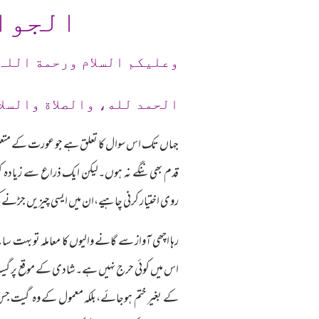
الجوا
وعلیکم السلام ورحمة اللہ
الحمد لله، والصلاة والسلا
جہاں تک اس سوال کا تعلق ہے جو عورت کے متعلق
قدم بھی ننگے نہ ہوں۔لیکن ایک ذراع سے زیادہ کر
روی اختیار کرنی چاہیے،ان میں ایسی چیزیں جڑنے 
رہا اچھی آواز سے گانے والیوں کا معاملہ تو بہت 
اس میں کوئی حرج نہیں ہے۔شادی کے موقع پر گیت گ
کے بغیر ختم ہوجائے،بلکہ معمول کے وہ گیت جس م