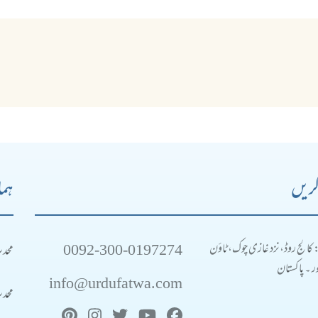
کریں
ہما
0092-300-0197274
محد
: کالج روڈ، نزد غازی چوک، ٹاؤن
 ۔ پاکستان
info@urdufatwa.com
محد