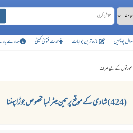
وال پوچھیں
تازہ ترین جوابات
محدث فتویٰ کمیٹی
ہمارے بارے
عورتوں کے لیے صرف
(424) شادی کے موقع پر تین میٹر لمبا مخصوص جوڑا پہننا