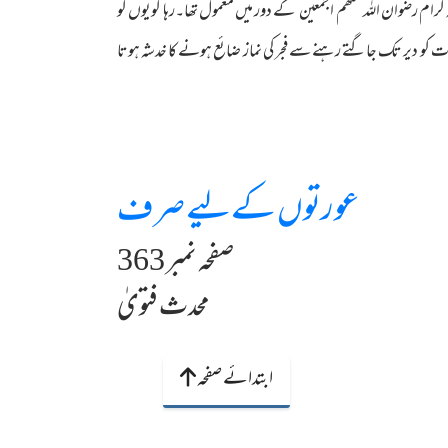
 کرام رضوان اللہ عنھم اجمعین کے دور میں معمول تھا۔رہا گویوں کو
ات کو دیر تک جاگتے رہنے سے فجر کی نماز ضائع ہونے کا خدشہ ہوتا
عورتوں کےلیے صرف
صفحہ نمبر 363
محدث فتویٰ
ابتدائے صفحہ