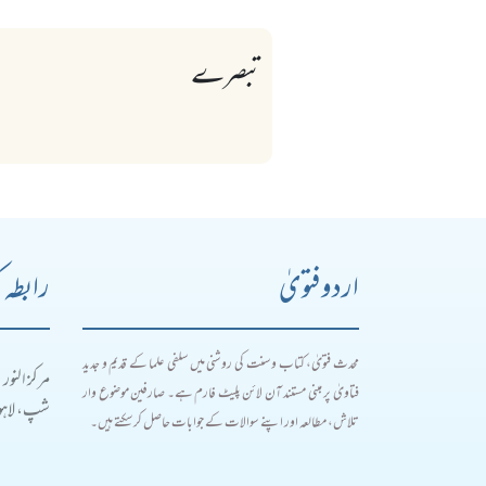
تبصرے
اردو فتویٰ
رابطہ 
محدث فتویٰ، کتاب و سنت کی روشنی میں سلفی علما کے قدیم و جدید
مرکز النور
فتاویٰ پر مبنی مستند آن لائن پلیٹ فارم ہے۔ صارفین موضوع وار
شپ، لاہور
تلاش، مطالعہ اور اپنے سوالات کے جوابات حاصل کر سکتے ہیں۔