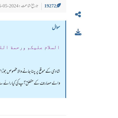
19272
تاریخ اشاعت : 2024-05-26
سوال
السلام عليكم ورحمة الل
شادی کے موقع پر پہنا جانے والا مخصوص جوڑا"ف
والے مصارف کے متعلق آپ کی کیا رائے ہ