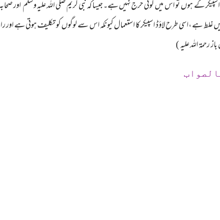
یکر کے ہوں تو اس میں کوئی حرج نہیں ہے۔جیسا کہ نبی کریم صلی اللہ علیہ وسلم اور صحابہ
یں غلط ہے ،اسی طرح لاؤڈ اسپیکر کا استعمال کیونکہ اس سے لوگوں کو تکلیف ہوتی ہے اور ر
رحمۃ اللہ علیہ )
الصواب