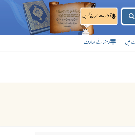
آواز سے سرچ کریں
 میں
رہنمائے صارف