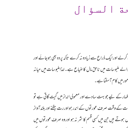
ة السؤال
ے اور ایک ذراع سے زیادہ نہ کرے تاکہ پردہ بھی ہوجائے اور
والے ملبوسات میں ناحق مال کا ضیاع ہے۔لہذاملبوسات میں میانہ
ور میں کام آسکتا ہے۔
ظہار کے لیے جو بہت سادے اور معمولی انداز میں گیت گاتی ہے تو
 رات کے وقت صرف عورتوں کے اندر ہو اور رت جگنے اور بلند آواز
ہوتے ہیں جن میں کسی قسم کا شر نہ ہو اور وہ صرف عورتوں میں