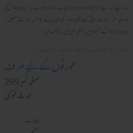
ذمہ اپنے اور اپنے محرم کا زادراہ اور سواری ہے زادراہ نام ہے ہر اس چیز کا جس کی
دوران سفر ضرورت ہوتی ہے لیکن دوسری ضروریات جو اس سفر کے متعلق نہ
ہوں وہ"زاد"کے مفہوم میں داخل نہیں ہیں ۔(السعدی)
ھذا ما عندی والله اعلم بالصواب
عورتوں کےلیے صرف
صفحہ نمبر 299
محدث فتویٰ
ابتدائے
صفحہ