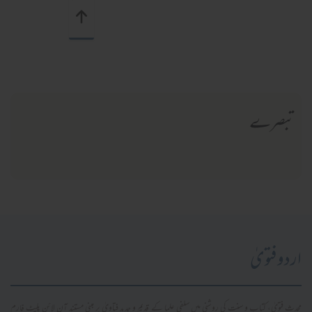
تبصرے
اردو فتویٰ
محدث فتویٰ، کتاب و سنت کی روشنی میں سلفی علما کے قدیم و جدید فتاویٰ پر مبنی مستند آن لائن پلیٹ فارم