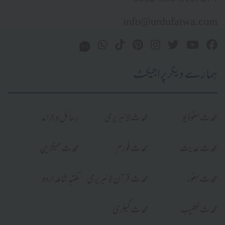
info@urdufatwa.com
ہمارے دیگر پراجیکٹ
محدث سٹوڈیو
محدث لائبریری
رسائل و جرائد
محدث حدیث
محدث فورم
محدث میگزین
محدث سٹور
محدث قرآن لائبریری
مکتبہ شاملہ اردو
محدث خطیب
محدث گیلری