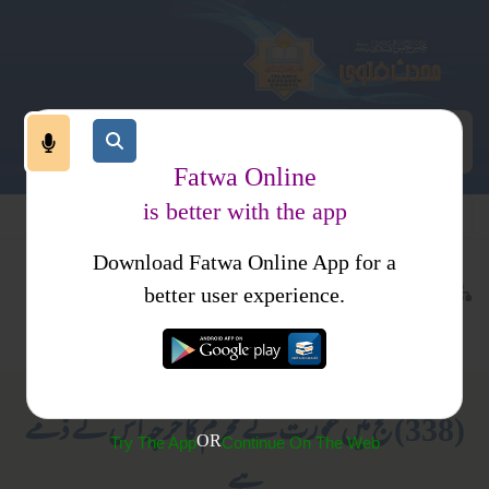
Fatwa Online
is better with the app
Download Fatwa Online App for a
عبادات
عمرہ اور حج
کتب فتاوی
better user experience.
جدید مسائل
عورتوں کے لیے صرف
(338) حج میں عورت کے محرم کا خرچہ اس کے ذمے
OR
Try The App
Continue On The Web
ہے