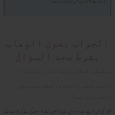
ذمے ہے تو فقہاء کی اس سے کیا مراد ہے؟
الجواب بعون الوهاب
بشرط صحة السؤال
وعلیکم السلام ورحمة اللہ وبرکاته!
الحمد لله، والصلاة والسلام علىٰ رسول
الله، أما بعد!
فقہاء کی اس خرچے سے مراد وہی ہے جو انھوں نے صراحت کی ہے کہ عورت کے