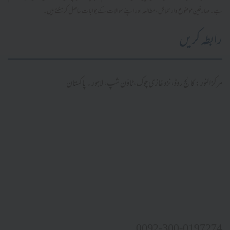
ہے۔ صارفین موضوع وار تلاش، مطالعہ اور اپنے سوالات کے جوابات حاصل کر سکتے ہیں۔
رابطہ کریں
مرکز النور: کالج روڈ، نزد غازی چوک، ٹاؤن شپ، لاہور ۔ پاکستان
0092-300-0197274