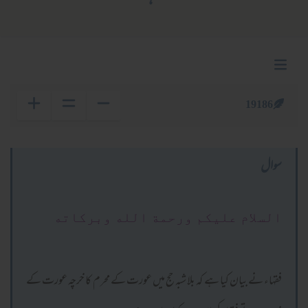
19186
سوال
السلام عليكم ورحمة الله وبركاته
فقہاء نے بیان کیا ہے کہ بلا شبہ حج میں عورت کے محرم کا خرچہ عورت کے