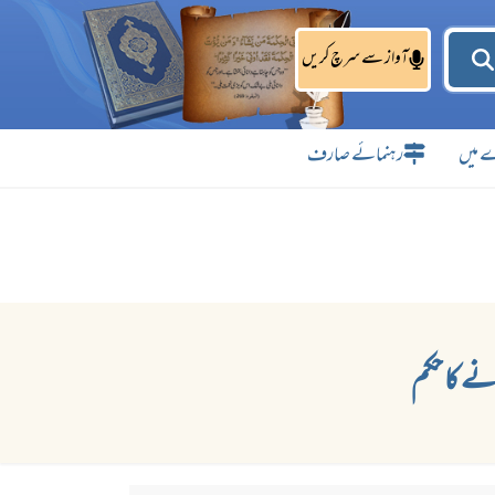
آواز سے سرچ کریں
 میں
رہنمائے صارف