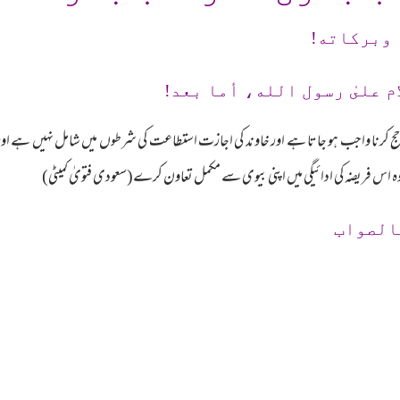
 وبرکاته!
م علىٰ رسول الله، أما بعد!
نا واجب ہو جاتا ہے اور خاوند کی اجازت استطاعت کی شرطوں میں شامل نہیں ہے اورنہ 
اس فریضہ کی ادائیگی میں اپنی بیوی سے مکمل تعاون کرے(سعودی فتویٰ کمیٹی)
الصواب