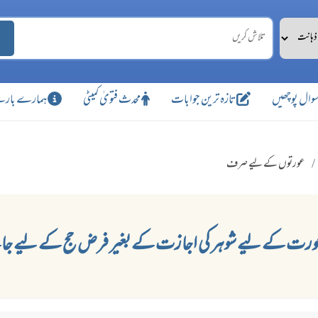
وال پوچھیں
تازہ ترین جوابات
محدث فتویٰ کمیٹی
ہمارے بارے
عورتوں کے لیے صرف