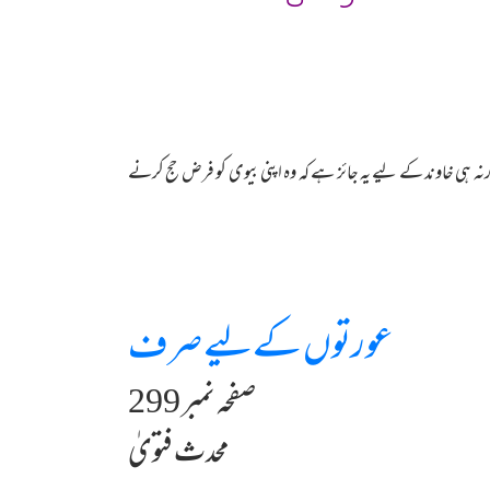
ہی خاوند کے لیے یہ جائز ہے کہ وہ اپنی بیوی کو فرض حج کرنے
عورتوں کےلیے صرف
صفحہ نمبر 299
محدث فتویٰ