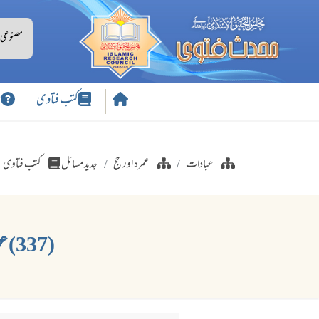
کتب فتاوی
س
عبادات
عمرہ اور حج
جدید مسائل
کتب فتاوی
(337) عورت کے لیے شوہر کی اجازت کے بغیر فرض حج کے لیے جانے کا حکم