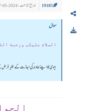
19185
تاریخ اشاعت : 2024-05-27
سوال
السلام عليكم ورحمة الل
بیوی کا اپنے خاوند کی اجازت کے بغیر فرض حج
الجوا