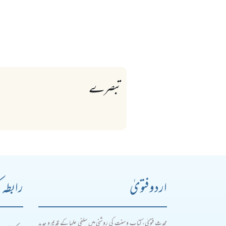
تبصرے
اردو فتویٰ
رابطہ 
محدث فتویٰ، کتاب و سنت کی روشنی میں سلفی علما کے قدیم و جدید