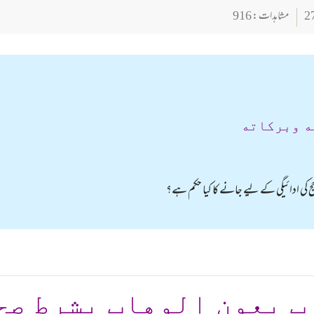
مشاہدات : 916
ه وبركاته
 کی ادائیگی کے لیے جانے کا کیا حکم ہے؟
ب بعون الوهاب بشرط صح