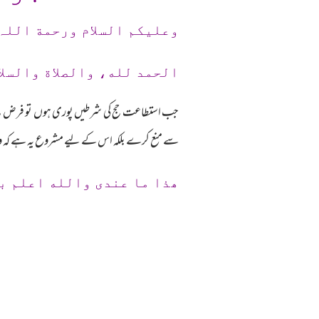
وعلیکم السلام ورحمة اللہ
الحمد لله، والصلاة والسلا
جب استطاعت حج کی شرطیں پوری ہوں تو فرض حج کر
سے منع کرے بلکہ اس کے لیے مشروع یہ ہے کہ وہ 
ھذا ما عندی والله اعلم ب