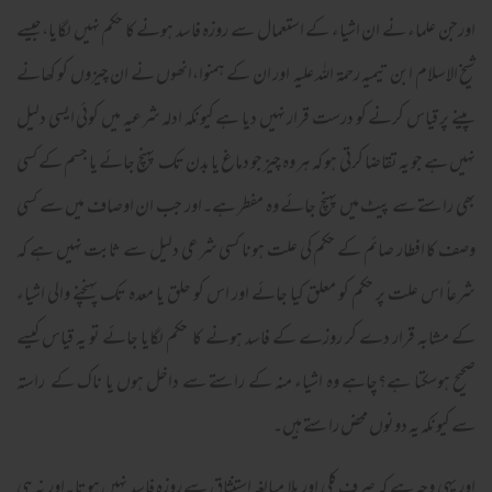
اورجن علماء نے ان اشیاء کے استعمال سے روزہ فاسد ہونے کا حکم نہیں لگایا،جیسے
شیخ الاسلام ابن تیمیہ رحمۃ اللہ علیہ اور ان کے ہمنوا،انھوں نے ان چیزوں کو کھانے
پینے پر قیاس کرنے کو درست قرار نہیں دیا ہے کیونکہ ادلہ شرعیہ میں کوئی ایسی دلیل
نہیں ہے جو یہ تقاضا کرتی ہو کہ ہر وہ چیز جو دماغ یا بدن تک پہنچ جائے یا جسم کے کسی
بھی راستے سے پیٹ میں پہنچ جائے وہ مفطر ہے۔اور جب ان اوصاف میں سے کسی
وصف کا افطار صائم کے حکم کی علت ہونا کسی شرعی دلیل سے ثابت نہیں ہے کہ
شرعاً اس علت پر حکم کو معلق کیا جائے اور اس کو حلق یا معدہ تک پہنچنے والی اشیاء
کے مشابہ قرار دے کر روزے کے فاسد ہونے کا حکم لگایا جائے تو یہ قیاس کیسے
صحیح ہوسکتا ہے؟چاہے وہ اشیاء منہ کے راستے سے داخل ہوں یا ناک کے راستہ
سے کیونکہ یہ دونوں محض راستے ہیں۔
اور یہی وجہ ہے کہ صرف کلی اور بلا مبالغہ استنثاق سے روزہ فاسد نہیں ہوتا۔اور نہ ہی