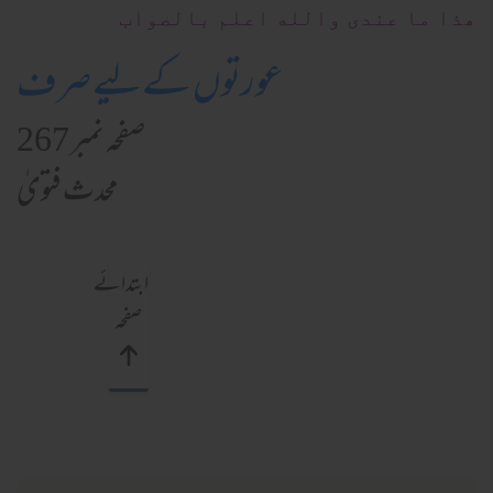
ھذا ما عندی والله اعلم بالصواب
عورتوں کےلیے صرف
صفحہ نمبر 267
محدث فتویٰ
ابتدائے
صفحہ