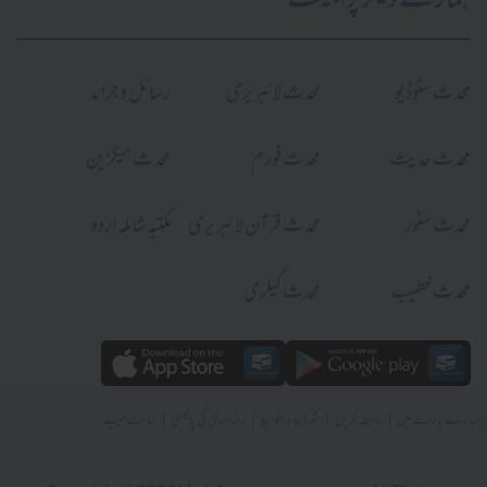
ہمارے دیگر پراجیکٹ
محدث سٹوڈیو
محدث لائبریری
رسائل و جرائد
محدث حدیث
محدث فورم
محدث میگزین
محدث سٹور
محدث قرآن لائبریری
مکتبہ شاملہ اردو
محدث خطیب
محدث گیلری
|
|
|
|
ہمارے بارے میں
رابطہ کریں
شرائط و ضوابط
رازداری کی پالیسی
سائٹ میپ