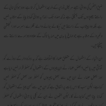
ضیق النفس کی دوائی،جسے مریض ڈراپر کے ذریعہ استعمال کرتاہے،وہ ہوا کی نالی کے
راستے پھیپڑوں تک پہنچتی ہے نہ کہ معدہ تک ،لہذا یہ دوائی کھانا پینا کے مشابہ نہیں
ہے بلکہ وہ پیشاب کے راستے میں ٹپکائے جانے والے قطرے،سرمہ اور انجکشن
وغیرہ کے مشابہ ہے جو دماغ یا بدن میں منہ یا ناک کے علاوہ دوسرے راستے سے
پہنچتے ہیں۔
ان اشیاء کے استعمال کے متعلق علماء کااختلاف ہے کہ یہ روزہ دار کے روزے کو
توڑتی ہیں یا نہیں؟بعض علماء نے ان چیزوں کے استعمال کو مفطر قرار نہیں دیاہے
اور بعض علماء نے ان میں سے بعض چیزوں کو مفطر اور بعض کو مفطر نہیں
کہاہے،لیکن سب کا اس بات پر اتفاق ہے کہ ان میں سے کسی چیز کے استعمال کو
کھانا پینا نہیں کہاجائے گا۔لیکن جنھوں نے ان کے کلی یا جزئی استعمال کو مفطر