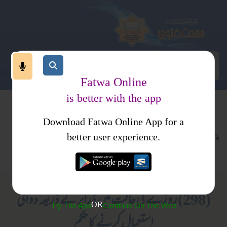
Fatwa Online
is better with the app
Download Fatwa Online App for a
عبادات
روزہ
کتب فتاوی
better user experience.
مباحات
عورتوں کے لیے صرف
(298) روزے کی حالت میں ڈراپر کے ذریعہ دوائی
OR
Try The App
Continue On The Web
استعمال کرنے کاحکم