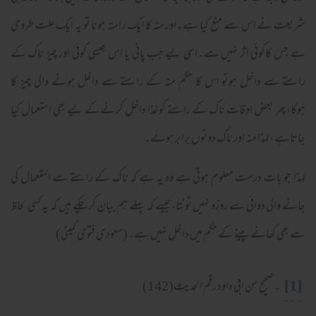
شریعت نے اس سے منع کیا ہے۔اور منہ کا ایک راستہ ہونا تو یہ ایک علت طروی
ہے جس کاکوئی اثر نہیں ہے۔اسی لیے جب پانی یا اس جیسی کوئی اور چیز ناک کے
راستے سے داخل ہوتو اس کا حکم منہ کے راستے سے داخل ہونے والی چیز کا
ہوگا،پھر بعض اوقات ناک کے راستے کو غذا داخل کرنےکے لیے بھی استعمال کیا
جاتاہے ،لہذا منہ اور ناک دونوں برابر ہوئے۔
لہذا جو بات درست معلوم ہوتی ہے وہ یہ ہے کہ ناک کے راستے سے استعمال کی
جانے والی دوائی سے روزہ نہیں ٹوٹتا،جیسے کہ پہلے ہم بیان کرچکے ہیں کہ یہ کسی لحاظ
سے بھی کھانے پینے کے حکم میں داخل نہیں ہے۔(سعودی فتویٰ کمیٹی)
[1]
۔صحیح سن ابی داود رقم الحدیث(142)