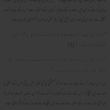
کہاہے انھوں نے ان کو کھانے پینے کا حکم میں شامل کیاہے اور اس کی جامع علت یہ
بیان کی ہے کہ ان میں سے ہر ایک چیز انسان کے اختیار سے اس کے پیٹ تک
پہنچتی ہے ،اور ان کی دوسری دلیل نبی کریم صلی اللہ علیہ وسلم کا یہ فرمان ہے:
"وَبَالِغْ فِي الْمَضْمَضَةِ وَالِاسْتِنْشَاقِ إِلَّا أَنْ
[1]
تَكُونَ صَائِمًا "
"اور پانی دماغ تک لے جانے میں مبالغہ کر
مگر جب تو روزے سے ہو۔"
پس اس مبالغہ کرنے سے روزے دار کو مستثنیٰ کیا گیا تاکہ کہیں پانی اس کے حلق یا
معدے میں پہنچ کر اس کے روزے کو فاسد نہ کردے تو اس سے یہ ثابت ہوا کہ جو
چیز بھی روزے دار کے اختیار سے معدے میں پہنچ جائے وہ روزے کو توڑ دیتی ہے۔