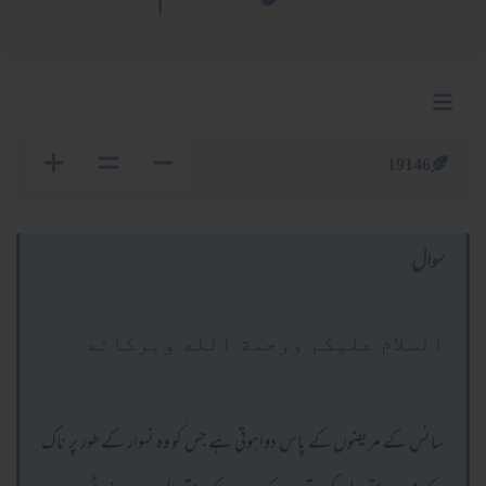
19146
سوال
السلام عليكم ورحمة الله وبركاته
سانس کے مریضوں کے پاس دواہوتی ہے جس کو وہ نسوار کے طور پر ناک