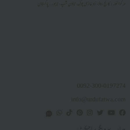
مرکز النور: کالج روڈ، نزد غازی چوک، ٹاؤن شپ، لاہور ۔ پاکستان
0092-300-0197274
info@urdufatwa.com