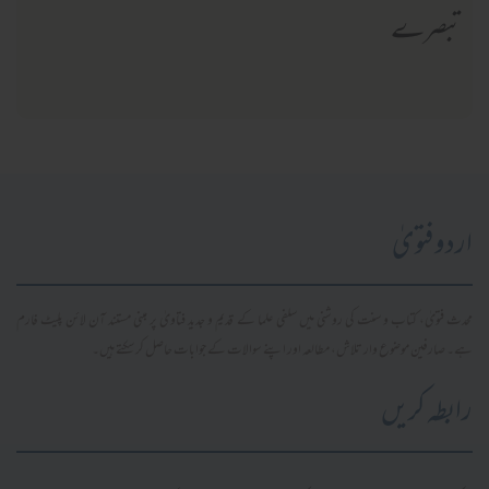
تبصرے
اردو فتویٰ
محدث فتویٰ، کتاب و سنت کی روشنی میں سلفی علما کے قدیم و جدید فتاویٰ پر مبنی مستند آن لائن پلیٹ فارم
ہے۔ صارفین موضوع وار تلاش، مطالعہ اور اپنے سوالات کے جوابات حاصل کر سکتے ہیں۔
رابطہ کریں