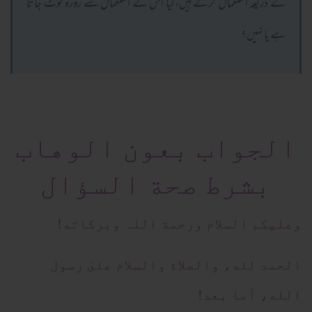
کے ذریعہ استعمال کرتے ہیں،کیا اس کے استعمال سے روزہ ٹوٹ جاتا
ہے یا نہیں؟
الجواب بعون الوهاب
بشرط صحة السؤال
وعلیکم السلام ورحمة اللہ وبرکاته!
الحمد لله، والصلاة والسلام علىٰ رسول
الله، أما بعد!