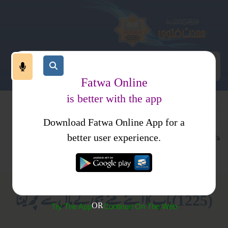
Fatwa Online
is better with the app
Download Fatwa Online App for a
معاملات
معاشرت
کتب فتاوی
better user experience.
والدین کے حقوق
احکام و مسائل، خواتین کا انسائیکلو پیڈیا
(1225) باپ کا اپنے بیٹے بیٹی کے مال سے کچھ لینا
OR
Try The App
Continue On The Web