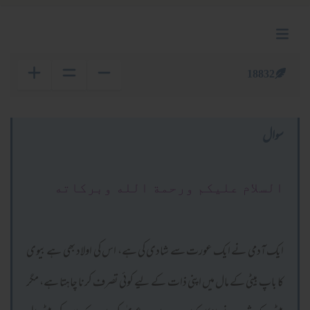
18832
سوال
السلام عليكم ورحمة الله وبركاته
ایک آدمی نے ایک عورت سے شادی کی ہے، اس کی اولاد بھی ہے بیوی
کا باپ بیٹی کے مال میں اپنی ذات کے لیے کوئی تصرف کرنا چاہتا ہے، مگر