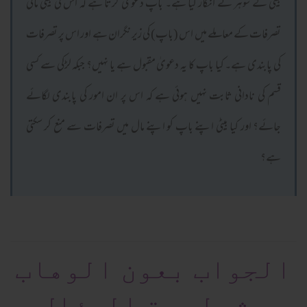
بیٹی کے شوہر نے انکار کیا ہے۔ باپ دعویٰ کرتا ہے کہ اس کی بیٹی مالی
تصرفات کے معاملے میں اس (باپ) کی زیر نگران ہے اور اس پر تصرفات
کی پابندی ہے۔ کیا باپ کا یہ دعویٰ مقبول ہے یا نہیں؟ جبکہ لڑکی سے کسی
قسم کی نادانی ثابت نہیں ہوئی ہے کہ اس پر ان امور کی پابندی لگائے
جائے؟ اور کیا بیٹی اپنے باپ کو اپنے مال میں تصرفات سے منع کر سکتی
ہے؟
الجواب بعون الوهاب
بشرط صحة السؤال