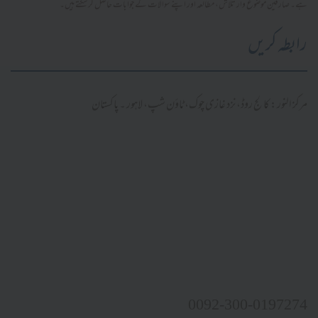
ہے۔ صارفین موضوع وار تلاش، مطالعہ اور اپنے سوالات کے جوابات حاصل کر سکتے ہیں۔
رابطہ کریں
مرکز النور: کالج روڈ، نزد غازی چوک، ٹاؤن شپ، لاہور ۔ پاکستان
0092-300-0197274