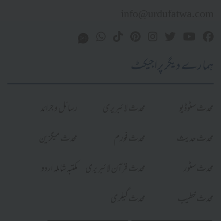
info@urdufatwa.com
ہمارے دیگر پراجیکٹ
محدث سٹوڈیو
محدث لائبریری
رسائل و جرائد
محدث حدیث
محدث فورم
محدث میگزین
محدث سٹور
محدث قرآن لائبریری
مکتبہ شاملہ اردو
محدث خطیب
محدث گیلری