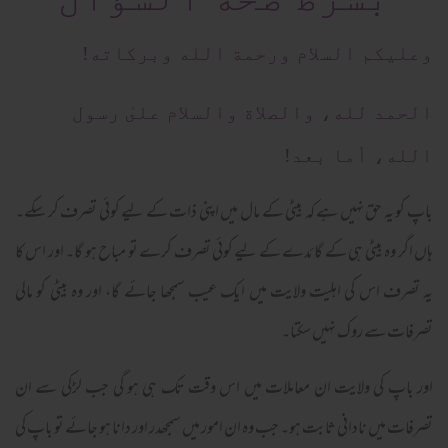
وعلیکم السلام ورحمة الله وبرکاته!
الحمد لله، والصلاة والسلام علىٰ رسول
الله، أما بعد!
باپ کو یہ حق نہیں ہے کہ بیٹی کے مال میں اپنی ذات کے لیے کوئی تصرف کر سکے۔
ہاں اگر وہ بیٹی ہی کے گائدے کے لیے کوئی تصرف کرے تو مباح ہو گا۔ اور اس کا
یہ تصرف اس کی اہلیت ولایت میں ایک عیب سمجھا جائے گا، اور وہ بیٹی کو مالی
تصرفات سے روک نہیں سکتا۔
اور باپ کی ولایت ان معاملات میں اس وقت تک ہی ہو گی جب لڑکی سے ان
تصرفات میں نادانی ثابت ہو۔ جب وہ ان امور میں سمجھدر اور دانا ہو جائے تو باپ کی