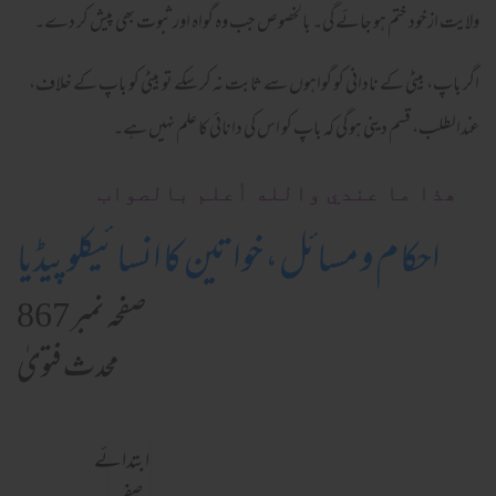
ولایت ازخود ختم ہو جائے گی۔ بالخصوص جب وہ گواہ اور ثبوت بھی پیش کر دے۔
اگر باپ، بیٹی کے نادانی کو گواہوں سے ثابت نہ کر سکے تو بیٹی کو باپ کے خلاف،
عندالطلب، قسم دینی ہو گی کہ باپ کو اس کی دانائی کا علم نہیں ہے۔
ھذا ما عندي والله أعلم بالصواب
احکام و مسائل، خواتین کا انسائیکلوپیڈیا
صفحہ نمبر 867
محدث فتویٰ
ابتدائے