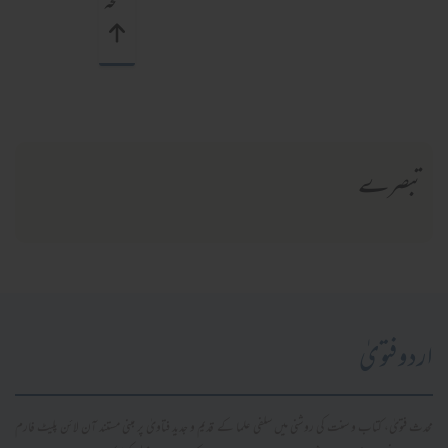
صفحہ
تبصرے
اردو فتویٰ
محدث فتویٰ، کتاب و سنت کی روشنی میں سلفی علما کے قدیم و جدید فتاویٰ پر مبنی مستند آن لائن پلیٹ فارم