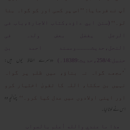
آپ نے فرمایا: ’’اس پر کسی اور کو گواہ بنا
لو۔‘‘
(سنن ابي داؤد،کتاب الاجارة،باب فی
الرجل یفضل بعض ولدہ فی
النحل،حدیث..........ومسند احمد بن
دوسرے الفاظ یوں ہیں:
حنبل:258/4،حدیث:18389۔)
’
’مجھے گواہ نہ بناؤ، میں ظلم پر گواہ
نہیں بن سکتا، اللہ کا تقویٰ اختیار کرو
چنانچہ وہ
اور اپنی اولادوں میں عدل کیا کرو۔‘‘
اس نے لوٹا لیا۔
ھذا ما عندي والله أعلم بالصواب