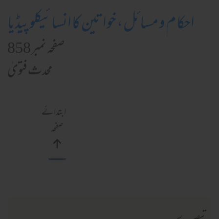
احکام و مسائل، خواتین کا انسائیکلوپیڈیا
صفحہ نمبر 858
محدث فتویٰ
ابتدائے
صفحہ