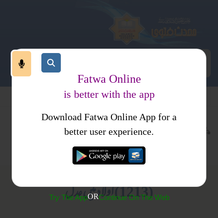
Fatwa Online
is better with the app
Download Fatwa Online App for a
معاملات
طلاق
کتب فتاوی
better user experience.
پرورش اولاد
احکام و مسائل، خواتین کا انسائیکلو پیڈیا
(1213) اولاد میں عدل
OR
Try The App
Continue On The Web