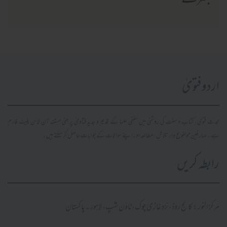
تبصرے
اردو فتویٰ
محدث فتویٰ، کتاب و سنت کی روشنی میں سلفی علما کے قدیم و جدید فتاویٰ پر مبنی مستند آن لائن پلیٹ فارم
ہے۔ صارفین موضوع وار تلاش، مطالعہ اور اپنے سوالات کے جوابات حاصل کر سکتے ہیں۔
رابطہ کریں
مرکز النور: کالج روڈ، نزد غازی چوک، ٹاؤن شپ، لاہور ۔ پاکستان