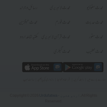
محدث سٹوڈیو
محدث لائبریری
رسائل و جرائد
محدث حدیث
محدث فورم
محدث میگزین
محدث سٹور
محدث قرآن لائبریری
مکتبہ شاملہ اردو
محدث خطیب
محدث گیلری
|
|
|
|
ہمارے بارے میں
رابطہ کریں
شرائط و ضوابط
رازداری کی پالیسی
سائٹ میپ
Urdufatwa - اردو فتویٰ
Copyright © 2026
. All Rights
Reserved.