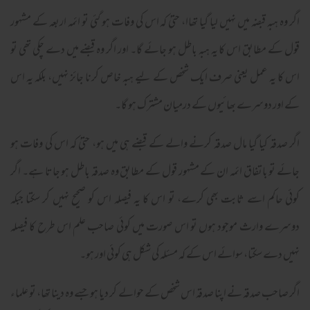
اگر وہ ہبہ قبضہ میں نہیں لیا گیا تھاا، حتیٰ کہ اس کی وفات ہو گئی تو ائمہ اربعہ کے مشہور
قول کے مطابق اس کا یہ ہبہ باطل ہو جائے گا۔ اور اگر وہ قبضے میں دے چکی تھی تو
اس کا یہ عمل یعنی صرف ایک شخص کے لیے ہبہ خاص کرنا جائز نہیں، بلکہ یہ اس
کے اور دوسرے بھائیوں کے درمیان مشترک ہو گا۔
اگر صدقہ کیا گیا مال صدقہ کرنے والے کے قبضے ہی میں ہو، حتیٰ کہ اس کی وفات ہو
جائے تو باتفاق ائمہ ان کے مشہور قول کے مطابق وہ صدقہ باطل ہو جاتا ہے۔ اگر
کوئی حاکم اسے ثابت بھی کرے، تو اس کا یہ فیصلہ اس کو صحیح نہیں کر سکتا جبکہ
دوسرے وارث موجود ہوں تو اس صورت میں کوئی صاحب علم اس طرح کا فیصلہ
نہیں دے سکتا، سوائے اس کے کہ مسئلہ کی شکل ہی کوئی اور ہو۔
اگر صاحب صدقہ نے اپنا صدقہ اس شخص کے حوالے کر دیا ہو جسے وہ دینا تھا، تو علماء