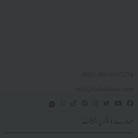
0092-300-0197274
info@urdufatwa.com
ہمارے دیگر پراجیکٹ