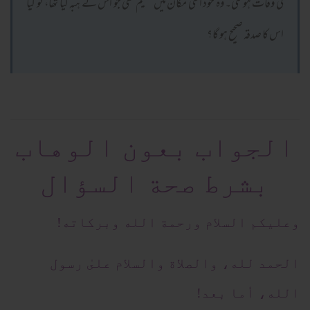
کی وفات ہو گئی۔ وہ خود اسی مکان میں مقیم تھی جو اس نے ہبہ کیا تھا، تو کیا
اس کا صدقہ صحیح ہو گا؟
الجواب بعون الوهاب
بشرط صحة السؤال
وعلیکم السلام ورحمة الله وبرکاته!
الحمد لله، والصلاة والسلام علىٰ رسول
الله، أما بعد!