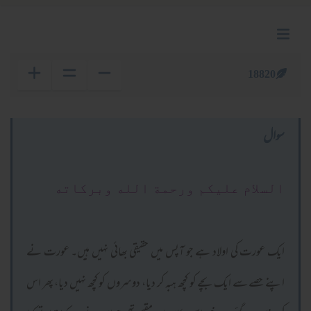
18820
سوال
السلام عليكم ورحمة الله وبركاته
ایک عورت کی اولاد ہے جو آپس میں حقیقی بھائی نہیں ہیں۔ عورت نے
اپنے حصے سے ایک بچے کو کچھ ہبہ کر دیا، دوسروں کو کچھ نہیں دیا، پھر اس