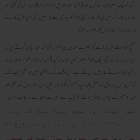
کے نزدیک معروف ہے کہ یہ صدقہ اسی صورت میں درست ہو گا جب اس کی کوئی اور
اولاد نہ ہو۔ اگر اس کی اور اولاد بھی ہو تو ضروری ہے کہ انہیں بھی اسی طرح کا صدقہ
دے ورنہ اسے واپس لینا واجب ہو گا۔
صحیح احادیث میں آیا ہے کہ حضرت نعمان بن بشیر رضی اللہ عنہ بیان کرتے ہیں کہ
میرے والد نے مجھے ایک غلام بطور عطیہ عنایت کیا تو میری والدہ عمرہ بنت رواحہ
رضی اللہ عنہا نے کہا: میں اس کے لیے اس وقت تک راضی نہیں ہو سکتی جب تک
کہ آپ اس پر رسول اللہ صلی اللہ علیہ وسلم کو گواہ نہ بنا لیں جب ہم رسول اللہ صلی اللہ
علیہ وسلم کے پاس حاضر ہوئے تو آپ نے میرے والد سے دریافت فرمایا:
کیا تیرے اور بچے ہیں؟ کہا کہ ہاں۔
فرمایا: ’’تو کیا تو نے سب کو اسی طرح کا
مال دیا ہے جو اسے دیا ہے؟‘‘ کہا کہ نہیں۔