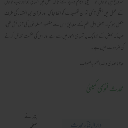
شروع میں لوگوں کو تفصیلی احکام دیے گئے تا کہ عمل میں آسانی ہو اور جب لوگوں
کے عمل میں پختگی آ گئی تو ان تفصیلات کو اٹھا لیا گیا اور قرآن مجید اختصار کی طرف
منتقل ہو گیا۔بعض اہل علم کے مطابق اس سے مقصود مسلمانوں کی آزمائش تھی،
جب کہ بعض کے نزدیک یہ تعبدی امور میں سے ہے اور اس کی حکمت تلاش کرنے
کی ضرورت نہیں ہے۔
ھذا ما عندی واللہ اعلم بالصواب
محدث فتویٰ کمیٹی
ابتدائے
دار الافتاء محدث
صفحہ