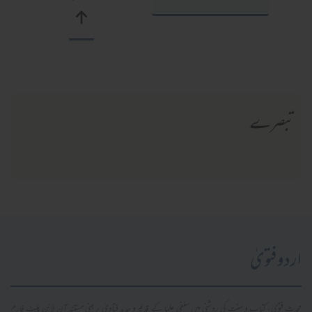
تبصرے
اردو فتویٰ
محدث فتویٰ، کتاب و سنت کی روشنی میں سلفی علما کے قدیم و جدید فتاویٰ پر مبنی مستند آن لائن پلیٹ فارم