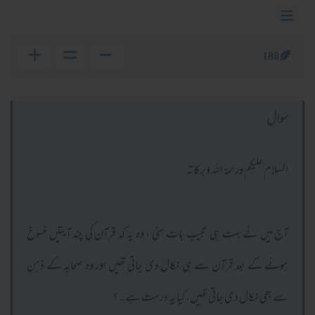
188
سوال
السلام عليكم ورحمة الله وبركاته
آج میں نے بہت ہی عجیب بات سنی ، وہ یہ کہ قرآن کی چند آیتیں منسوخ
ہونے کے بعد قرآن سے ہی نکال دی جاتی تھیں اور وہ صحابہ کے ذہن
سے بھی نکال دی جاتی تھیں،کیا یہ درست ہے۔ ؟