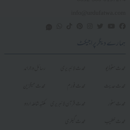
info@urdufatwa.com
ہمارے دیگر پراجیکٹ
محدث سٹوڈیو
محدث لائبریری
رسائل و جرائد
محدث حدیث
محدث فورم
محدث میگزین
محدث سٹور
محدث قرآن لائبریری
مکتبہ شاملہ اردو
محدث خطیب
محدث گیلری