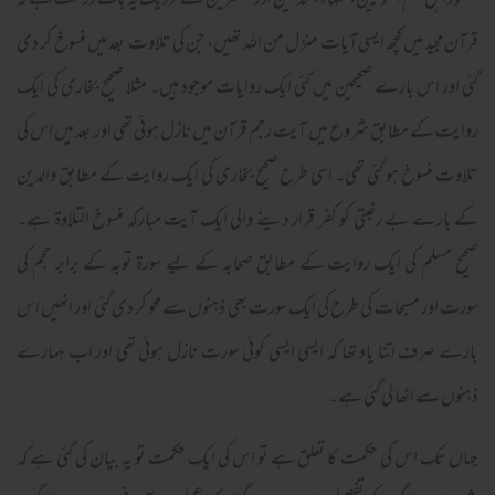
جمہور اہل علم اصولیین، فقہاء، محدثین اور مفسرین کے نزدیک یہ بات درست ہے کہ
قرآن مجید میں کچھ ایسی آیات منزل من اللہ تھیں، جن کی تلاوت بعد میں منسوخ کر دی
گئی اور اس بارے صحیحین میں کئی ایک روایات موجود ہیں۔ مثلا صحیح بخاری کی ایک
روایت کے مطابق شروع میں آیت رجم قرآن میں نازل ہوئی تھی اور بعد میں اس کی
تلاوت منسوخ ہو گئی تھی۔ اسی طرح صحیح بخاری کی ایک روایت کے مطابق والدین
کے بارے بے رغبتی کو کفر قرار دینے والی ایک آیت مبارکہ منسوخ التلاوۃ ہے۔
صحیح مسلم کی ایک روایت کے مطابق صحابہ کے لیے سورۃ توبہ کے برابر حجم کی
سورت اور مسبحات کی طرح کی ایک سورت بھی ذہنوں سے محو کر دی گئی اور انھیں اس
بارے صرف اتنا یاد تھا کہ ایسی ایسی کوئی سورت نازل ہوئی تھی اور اب ہمارے
ذہنوں سے اٹھا لی گئی ہے۔
جہاں تک اس کی حکمت کا تعلق ہے تو اس کی ایک حکمت تو یہ بیان کی گئی ہے کہ