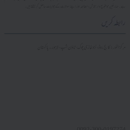
ہے۔ صارفین موضوع وار تلاش، مطالعہ اور اپنے سوالات کے جوابات حاصل کر سکتے ہیں۔
رابطہ کریں
مرکز النور: کالج روڈ، نزد غازی چوک، ٹاؤن شپ، لاہور ۔ پاکستان
0092-300-0197274