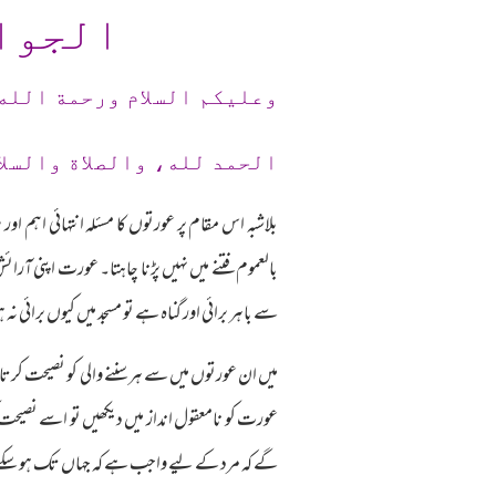
الجوا
وعلیکم السلام ورحمة الله
الحمد لله، والصلاة والسلا
بلاشبہ اس مقام پر عورتوں کا مسئلہ انتہائی اہم ا
بالعموم فتنے میں نہیں پڑنا چاہتا۔ عورت اپنی آر
سے باہر برائی اور گناہ ہے تو مسجد میں کیوں برائی نہ ہ
میں ان عورتوں میں سے ہر سننے والی کو نصیحت کرت
عورت کو نامعقول انداز میں دیکھیں تو اسے نصیحت ک
گے کہ مرد کے لیے واجب ہے کہ جہاں تک ہو سکے