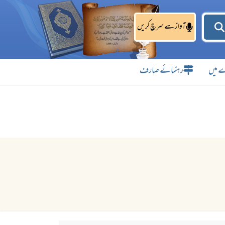
آواز سے سرچ کریں
 میں
رہنمائے صارف