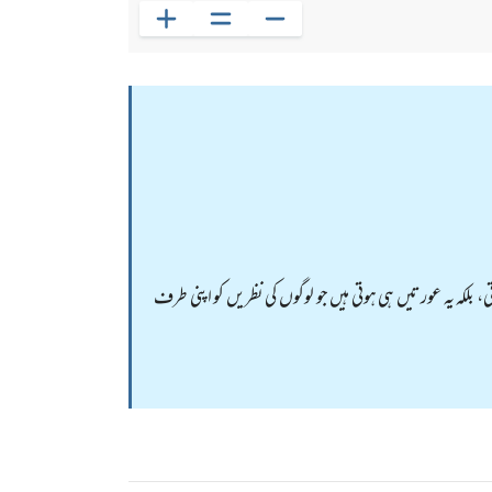
ی، بلکہ یہ عورتیں ہی ہوتی ہیں جو لوگوں کی نظریں کو اپنی طرف