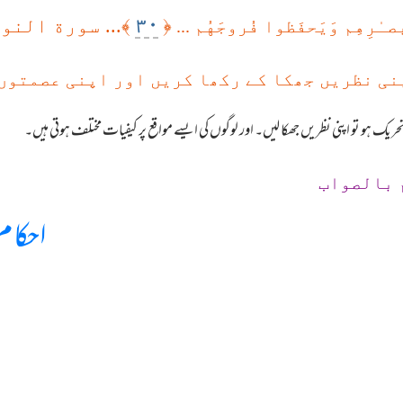
٣٠
﴿
﴾... سورة النو
صـٰرِهِم وَيَحفَظوا فُروجَهُم ...
نی نظریں جھکا کے رکھا کریں اور اپنی عصمتوں 
ریک ہو تو اپنی نظریں جھکا لیں۔ اور لوگوں کی ایسے مواقع پر کیفیات مختلف ہوتی ہیں۔
 بالصواب
احکام 