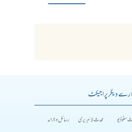
رے دیگر پراجیکٹ
ث سٹوڈیو
محدث لائبریری
رسائل و جرائد