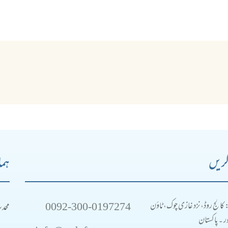
کریں
ہما
0092-300-0197274
محد
: کالج روڈ، نزد غازی چوک، ٹاؤن
 ۔ پاکستان