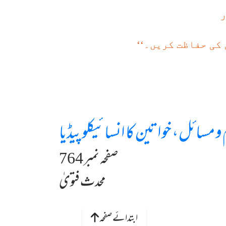
ر
کی حفاظت کریں۔‘‘
و مسائل، خواتین کا انسائیکلوپیڈیا
صفحہ نمبر 764
محدث فتویٰ
ابتدائے صفحہ