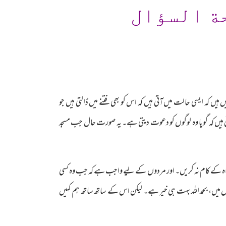
ة السؤال
ں کہ ایسی حالت میں آتی ہیں کہ اس کو بھی فتنے میں ڈالتی ہیں جو
ی ہیں کہ گویا وہ لوگوں کو دعوت دیتی ہے۔ یہ صورت حال جب مسجد
 گناہ کے کام نہ کریں۔ اور مردوں کے لیے واجب ہے کہ جب وہ کسی
گوں میں، بحمداللہ بہت ہی خیر ہے۔ لیکن اس کے ساتھ ساتھ ہم کہیں