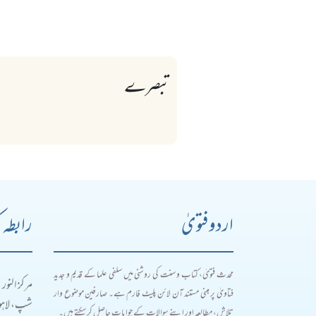
تبصرے
اردو فتویٰ
رابطہ 
محدث فتویٰ، کتاب و سنت کی روشنی میں سلفی علما کے قدیم و جدید
مرکز النور
فتاویٰ پر مبنی مستند آن لائن پلیٹ فارم ہے۔ صارفین موضوع وار
شپ، لاہور
تلاش، مطالعہ اور اپنے سوالات کے جوابات حاصل کر سکتے ہیں۔