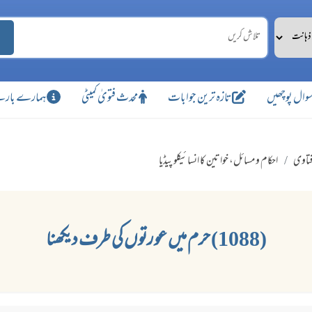
وال پوچھیں
تازہ ترین جوابات
محدث فتویٰ کمیٹی
ہمارے بارے
تاوی
احکام و مسائل، خواتین کا انسائیکلو پیڈیا
(1088) حرم میں عورتوں کی طرف دیکھنا