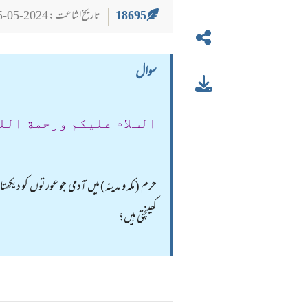
18695
تاریخ اشاعت : 2024-05-25
سوال
السلام عليكم ورحمة الل
حرم (مکہ و مدینہ) میں آدمی جو عورتوں کو دیکھ
کھینچتی ہیں؟