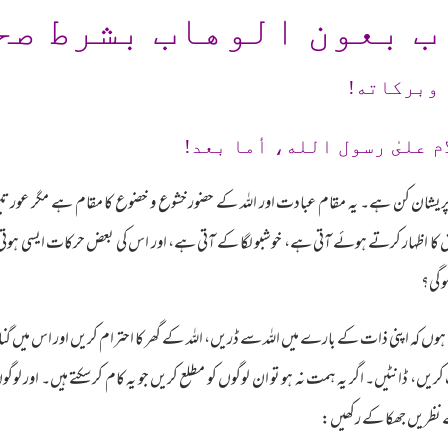
ب بعون الوهاب بشرط صح
 وبرکاته!
م علىٰ رسول الله، أما بعد!
ور پریشان کن ہے۔ یہ مقام عبادت اور اللہ کے حضور خشوع و خضوع کا مقام ہے مگر عورتیں ہی
ائش کا اظہار کرتے ہوئے آتی ہے، خوشبو لگا کے آتی ہے، اور اس کی بعض حرکات ایسی ہوت
و گی؟
ا ہوں کہ اپنی ذات کے بارے میں اللہ سے ڈریں، اللہ کے گھر کا احترام کریں اور اس میں
ریں، ڈانٹیں۔ اگر یہ ہمت نہ ہو تو ان لوگوں کو مطلع کریں جو یہ کام کر سکتے ہیں۔ اور لو
 نظریں جھکا کے رکھیں: