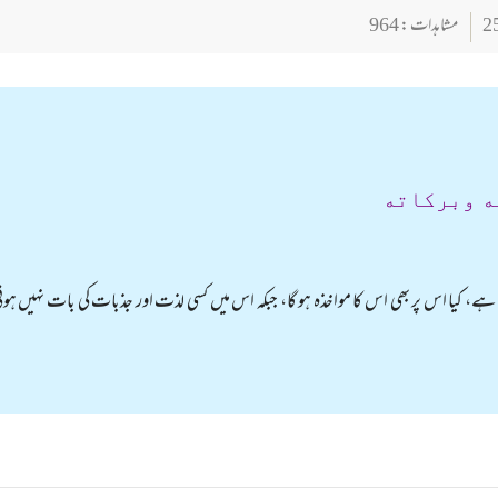
مشاہدات : 964
ه وبركاته
تا ہے، کیا اس پر بھی اس کا مواخذہ ہو گا، جبکہ اس میں کسی لذت اور جذبات کی بات نہیں ہوت