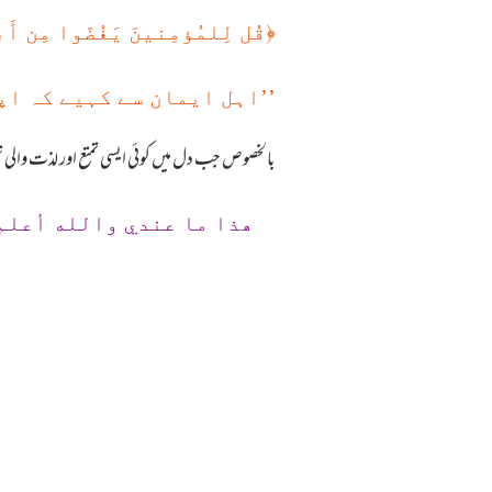
﴿
قُل لِلمُؤمِنينَ يَغُضّوا مِن أَب
’’اہل ایمان سے کہیے کہ اپ
بالخصوص جب دل میں کوئی ایسی تمتع اور لذت والی تح
ھذا ما عندي والله أعلم