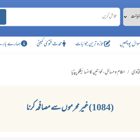
وال پوچھیں
تازہ ترین جوابات
محدث فتویٰ کمیٹی
ہمارے بارے
تاوی
احکام و مسائل، خواتین کا انسائیکلو پیڈیا
(1084) غیر محرموں سے مصافحہ کرنا