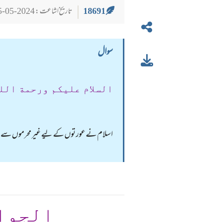
18691
تاریخ اشاعت : 2024-05-25
سوال
السلام عليكم ورحمة الل
اسلام نے عورتوں کے لیے غیر محرموں سے مصا
الجوا