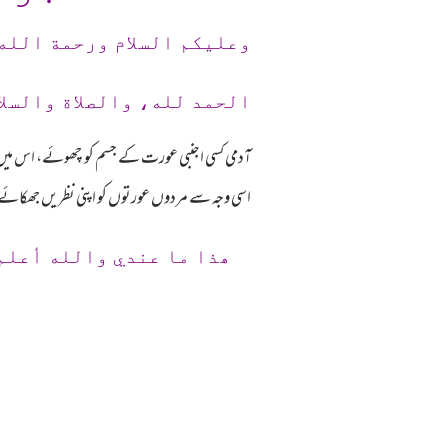
وعلیکم السلام ورحمة الله
الحمد لله، والصلاة والسلا
آدمی کسی اجنبی عورت کے جسم کو چھوئے، اس میں ب
اسی وجہ سے مردوں عورتوں کو اپنی نظریں جھکائے رکھ
ھذا ما عندي والله أعلم