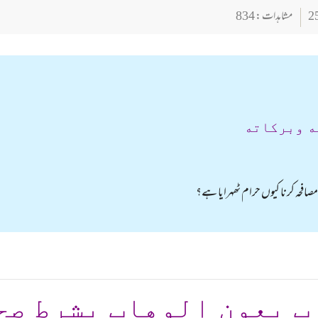
مشاہدات : 834
ه وبركاته
فحہ کرنا کیوں حرام ٹھہرایا ہے؟
ب بعون الوهاب بشرط صح