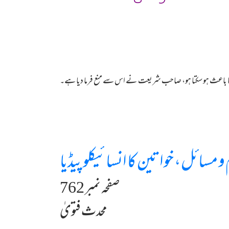
ے کا باعث ہو سکتا ہو، صاحب شریعت نے اس سے منع فرما دیا ہے۔
و مسائل، خواتین کا انسائیکلوپیڈیا
صفحہ نمبر 762
محدث فتویٰ