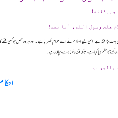
 وبرکاته!
م علىٰ رسول الله، أما بعد!
ہت بڑا فتنہ ہے، اسی لیے اسلام نے اسے حرام ٹھہرایا ہے۔ اور ہر وہ عمل جو کسی فتن
نے کا حکم دیا گیا ہے، تاکہ فتنہ و فساد سے بچاؤ رہے۔
 بالصواب
احکام 