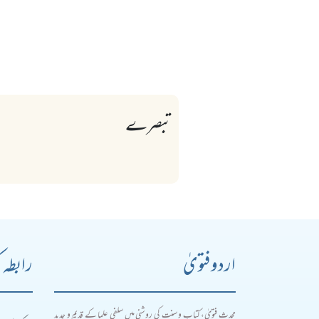
تبصرے
اردو فتویٰ
رابطہ 
محدث فتویٰ، کتاب و سنت کی روشنی میں سلفی علما کے قدیم و جدید