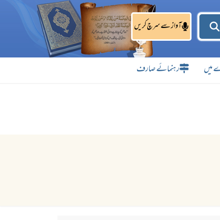
آواز سے سرچ کریں
 میں
رہنمائے صارف