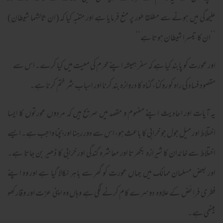
علیحدگی میں ہونے سے مطلقا طور پر منع فرمایا ہے اور متنبہ کیا کہ (ان ثالثهما شيطان)
’’ان کا تیسرا شیطان ہوتا ہے‘‘
اور عورت کو پابند کیا ہے کہ سفر ہمیشہ اپنے محرم کی معیت میں کیا کرے۔ اس سے
مقصود فساد کی راہ کو روکنا، گناہ کا دروازہ بند کرنا اور اسباب شر ختم کرنا ہے۔
یہ آیات اور احادیث اپنے مفہوم و مقصد میں صریح ہیں کہ مردوں عورتوں کا ایسا
اختلاط اور میل جول جو خرابی کا باعث ہو، اس سے دور رہنا اور بچنا واجب ہے۔ ایسے
اختلاط سے خاندان کا شیرازہ بکھرتا اور معاشرہ گندگی اور خرابی کا ڈھیر بن جاتا ہے۔
اور بعض مسلمان ممالک میں جہاں عورت کو گھر سے باہر نکالا گیا ہے اور وہ اپنے
فطری فرائض کے علاوہ دوسرے کام کرنے لگی ہے وہاں وہ اپنی عزت اور وقار کھو
بیٹھی ہے۔