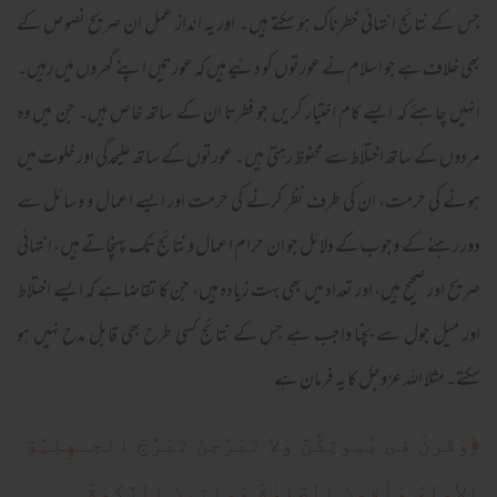
جس کے نتائج انتہائی خطرناک ہو سکتے ہیں۔ اور یہ انداز عمل ان صریح نصوص کے
بھی خلاف ہے جو اسلام نے عورتوں کو دئیے ہیں کہ عورتیں اپنے گھروں میں رہیں۔
انہیں چاہئے کہ ایسے کام اختیار کریں جو فطرتا ان کے ساتھ خاص ہیں۔ جن میں وہ
مردوں کے ساتھ اختلاط سے محفوظ رہتی ہیں۔ عورتوں کے ساتھ علیحدگی اور خلوت میں
ہونے کی حرمت، ان کی طرف نظر کرنے کی حرمت اور ایسے اعمال و وسائل سے
دور رہنے کے وجوب کے دلائل جو ان حرام اعمال و نتائج تک پہنچاتے ہیں، انتہائی
صریح اور صحیح ہیں، اور تعداد میں بھی بہت زیادہ ہیں، جن کا تقاضا ہے کہ ایسے اختلاط
اور میل جول سے بچنا واجب ہے جس کے نتائج کسی طرح بھی قابل مدح نہیں ہو
سکتے۔ مثلا اللہ عزوجل کا یہ فرمان ہے
﴿
وَقَرنَ فى بُيوتِكُنَّ وَلا تَبَرَّجنَ تَبَرُّجَ الجـٰهِلِيَّةِ
الأولىٰ وَأَقِمنَ الصَّلو‌ٰةَ وَءاتينَ الزَّكو‌ٰةَ