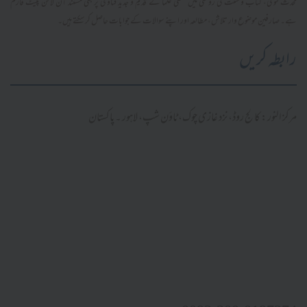
محدث فتویٰ، کتاب و سنت کی روشنی میں سلفی علما کے قدیم و جدید فتاویٰ پر مبنی مستند آن لائن پلیٹ فارم
ہے۔ صارفین موضوع وار تلاش، مطالعہ اور اپنے سوالات کے جوابات حاصل کر سکتے ہیں۔
رابطہ کریں
مرکز النور: کالج روڈ، نزد غازی چوک، ٹاؤن شپ، لاہور ۔ پاکستان