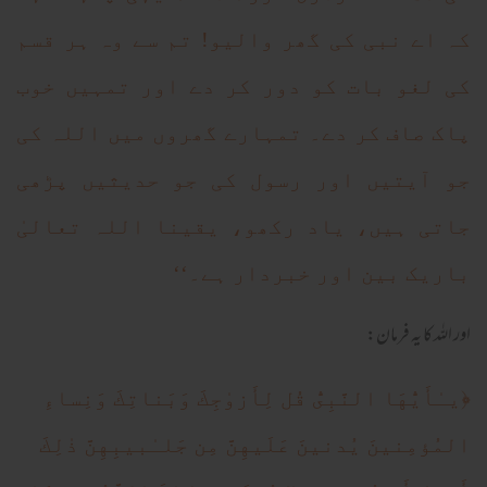
کہ اے نبی کی گھر والیو! تم سے وہ ہر قسم
کی لغو بات کو دور کر دے اور تمہیں خوب
پاک صاف کر دے۔ تمہارے گھروں میں اللہ کی
جو آیتیں اور رسول کی جو حدیثیں پڑھی
جاتی ہیں، یاد رکھو، یقینا اللہ تعالیٰ
باریک بین اور خبردار ہے۔‘‘
اور اللہ کا یہ فرمان:
﴿
يـٰأَيُّهَا النَّبِىُّ قُل لِأَزو‌ٰجِكَ وَبَناتِكَ وَنِساءِ
المُؤمِنينَ يُدنينَ عَلَيهِنَّ مِن جَلـٰبيبِهِنَّ ذ‌ٰلِكَ