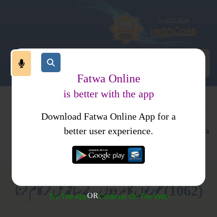
Fatwa Online
is better with the app
Download Fatwa Online App for a
اجتماعی نظام
معاشرتی نظام
کتب فتاوی
better user experience.
مغربی کلچر
احکام و مسائل، خواتین کا انسائیکلو پیڈیا
(1062) عورتوں کا مردوں کے ساتھ مل کر کام کرنا
OR
Try The App
Continue On The Web