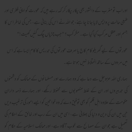
اور اب تو مغرب کے دانشور بھی پکار پکار کر کہہ رہے ہیں کہ عورت کو اپنی فطری اور
طبعی حالت پر واپس لایا جانا چاہئے، جو اللہ نے اس کی بنائی ہے، جس کی خاطر اس کا
جسم اور عقل مرکب کیا گیا ہے۔ مگر کب؟ "جب چڑیاں چگ گئیں کھیت!"
عورتوں کے لیے گھریلو کام کاج یا صرف عورتوں کی تدریس کا کام ایسا ہے کہ اس
میں مردوں کے ساتھ اختلاط نہیں ہوتا ہے۔
ہماری اللہ عزوجل سے دعا ہے کہ وہ ہمارے اور مسلمانوں کے ممالک کو دشمنوں
کی تدبیروں اور ان کے غلط منصوبوں سے محفوظ رکھے، اور ہمارے ذمہ داران
حکومت کے علاوہ اہل قلم کو بھی توفیق دے کہ وہ خواتین کو ایسے امور کی ترغیب دیں
جن میں ان کی دین و دنیا کی بھلائی ہے، اسی میں ان کے رب اور خالق کے احکام کی
تعمیل ہے جو ان کے مصالح سے خوب آگاہ ہے، اور ممالک اسلامیہ کے حکام کو