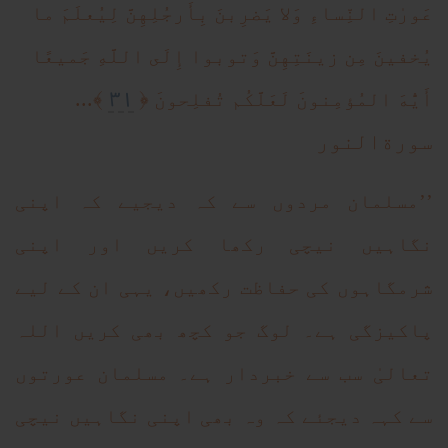
عَور‌ٰتِ النِّساءِ وَلا يَضرِبنَ بِأَرجُلِهِنَّ لِيُعلَمَ ما
يُخفينَ مِن زينَتِهِنَّ وَتوبوا إِلَى اللَّهِ جَميعًا
٣١
﴾...
﴿
أَيُّهَ المُؤمِنونَ لَعَلَّكُم تُفلِحونَ
سورةالنور
’’مسلمان مردوں سے کہ دیجیے کہ اپنی
نگاہیں نیچی رکھا کریں اور اپنی
شرمگاہوں کی حفاظت رکھیں، یہی ان کے لیے
پاکیزگی ہے۔ لوگ جو کچھ بھی کریں اللہ
تعالیٰ سب سے خبردار ہے۔ مسلمان عورتوں
سے کہہ دیجئے کہ وہ بھی اپنی نگاہیں نیچی