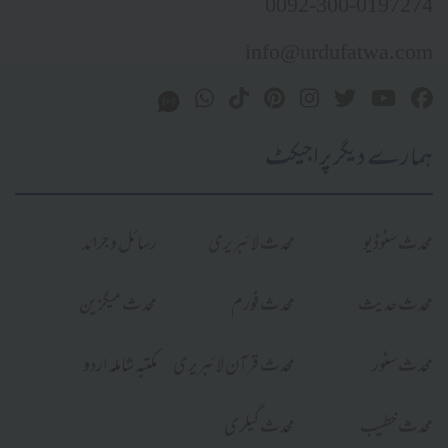
0092-300-0197274
info@urdufatwa.com
ہمارے دیگر پراجیکٹ
محدث سٹوڈیو
محدث لائبریری
رسائل و جرائد
محدث حدیث
محدث فورم
محدث میگزین
محدث سٹور
محدث قرآن لائبریری
مکتبہ شاملہ اردو
محدث خطیب
محدث گیلری