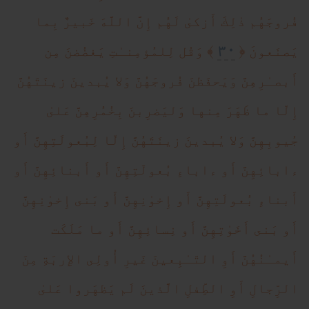
فُروجَهُم ذ‌ٰلِكَ أَزكىٰ لَهُم إِنَّ اللَّهَ خَبيرٌ بِما
٣٠
﴾
﴿
يَصنَعونَ
وَقُل لِلمُؤمِنـٰتِ يَغضُضنَ مِن
أَبصـٰرِهِنَّ وَيَحفَظنَ فُروجَهُنَّ وَلا يُبدينَ زينَتَهُنَّ
إِلّا ما ظَهَرَ مِنها وَليَضرِبنَ بِخُمُرِهِنَّ عَلىٰ
جُيوبِهِنَّ وَلا يُبدينَ زينَتَهُنَّ إِلّا لِبُعولَتِهِنَّ أَو
ءابائِهِنَّ أَو ءاباءِ بُعولَتِهِنَّ أَو أَبنائِهِنَّ أَو
أَبناءِ بُعولَتِهِنَّ أَو إِخو‌ٰنِهِنَّ أَو بَنى إِخو‌ٰنِهِنَّ
أَو بَنى أَخَو‌ٰتِهِنَّ أَو نِسائِهِنَّ أَو ما مَلَكَت
أَيمـٰنُهُنَّ أَوِ التّـٰبِعينَ غَيرِ أُولِى الإِربَةِ مِنَ
الرِّجالِ أَوِ الطِّفلِ الَّذينَ لَم يَظهَروا عَلىٰ