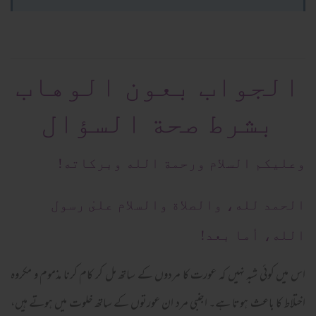
الجواب بعون الوهاب
بشرط صحة السؤال
وعلیکم السلام ورحمة الله وبرکاته!
الحمد لله، والصلاة والسلام علىٰ رسول
الله، أما بعد!
اس میں کوئی شبہ نہیں کہ عورت کا مردوں کے ساتھ مل کر کام کرنا مذموم و مکروہ
اختلاط کا باعث ہوتا ہے۔ اجنبی مرد ان عورتوں کے ساتھ خلوت میں ہوتے ہیں،