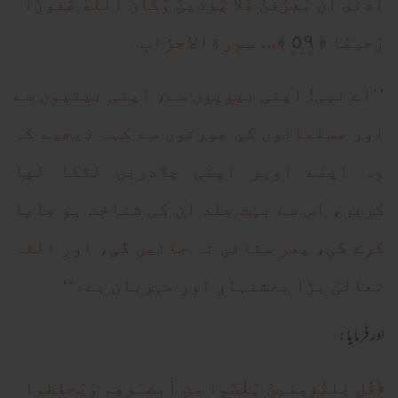
أَدنىٰ أَن يُعرَفنَ فَلا يُؤذَينَ وَكانَ اللَّهُ غَفورًا
٥٩
﴿
﴾... سورةالاحزاب
رَحيمًا
’’اے نبی! اپنی بیویوں سے، اپنی بیٹیوں سے
اور مسلمانوں کی عورتوں سے کہہ دیجیے کہ
وہ اپنے اوپر اپنی چادریں لٹکا لیا
کریں، اس سے بہت جلد ان کی شناخت ہو جایا
کرے گی، پھر ستائی نہ جائیں گی، اور اللہ
تعالیٰ بڑا بخشنہار اور مہربان ہے۔‘‘
اور فرمایا:
﴿
قُل لِلمُؤمِنينَ يَغُضّوا مِن أَبصـٰرِهِم وَيَحفَظوا