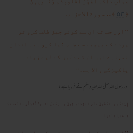
حِجابٍ ذ‌ٰلِكُم أَطهَرُ لِقُلوبِكُم وَقُلوبِهِنَّ ...
٥٣
﴿
﴾... سورةالاحزاب
’’اور جب تم ان سے کوئی چیز طلب کرو تو
پردے کے پیچھے سے طلب کیا کرو۔ یہ انداز
تمہارے اور ان کے دلوں کے لیے زیادہ
پاکیزگی والا ہے۔‘‘
اور رسول اللہ صلی اللہ علیہ وسلم نے فرمایا ہے:
إِيَّاكُمْ وَالدُّخُولَ عَلَى النِّسَاءِ قِيلَ يَا رَسُولَ اللهِ! أَفَرَأَيْتَ الْحَمْوَ؟
الْحَمْوُ الْمَوْتُ