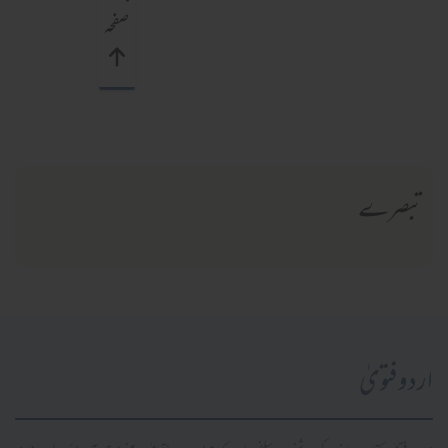
صفحہ
تبصرے
اردو فتویٰ