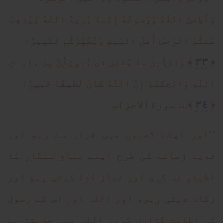
وَأَطِعنَ اللَّهَ وَرَسولَهُ إِنَّما يُريدُ اللَّهُ لِيُذهِبَ
عَنكُمُ الرِّجسَ أَهلَ البَيتِ وَيُطَهِّرَكُم تَطهيرًا
٣٣
﴾
﴿
وَاذكُرنَ ما يُتلىٰ فى بُيوتِكُنَّ مِن ءايـٰتِ
اللَّهِ وَالحِكمَةِ إِنَّ اللَّهَ كانَ لَطيفًا خَبيرًا
٣٤
﴿
﴾... سورةالاحزاب
’’اور اپنے گھروں میں قرار سے رہو اور
قدیم زمانے کی طرح اپنے بناؤ سنگار کا
اظہار نہ کرو اور نماز ادا کرتی رہو اور
زکاۃ دیتی رہو، اور اللہ اور اس کے رسول
کی اطاعت گزاری کرو۔ اللہ یہی چاہتا ہے