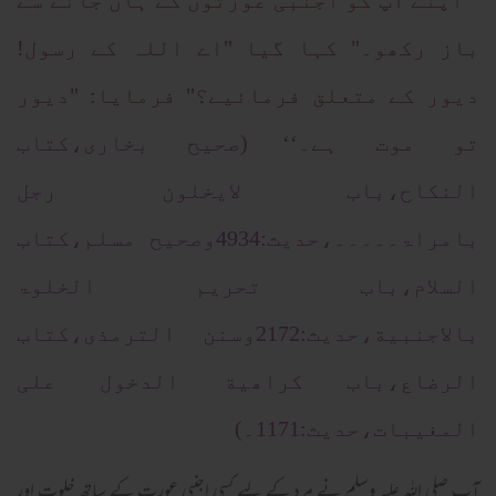
’’اپنے آپ کو اجنبی عورتوں کے ہاں جانے سے
باز رکھو۔" کہا گیا "اے اللہ کے رسول!
دیور کے متعلق فرمائیے؟" فرمایا: "دیور
تو موت ہے۔‘‘
(صحیح بخاری،کتاب
النکاح،باب لایخلون رجل
بامراۃ۔۔۔۔۔،حدیث:4934وصحیح مسلم،کتاب
السلام،باب تحریم الخلوۃ
بالاجنبیة،حدیث:2172وسنن الترمذی،کتاب
الرضاع،باب کراھیة الدخول علی
المغیبات،حدیث:1171۔)
آپ صلی اللہ علیہ وسلم نے مرد کے لیے کسی اجنبی عورت کے ساتھ خلوت اور