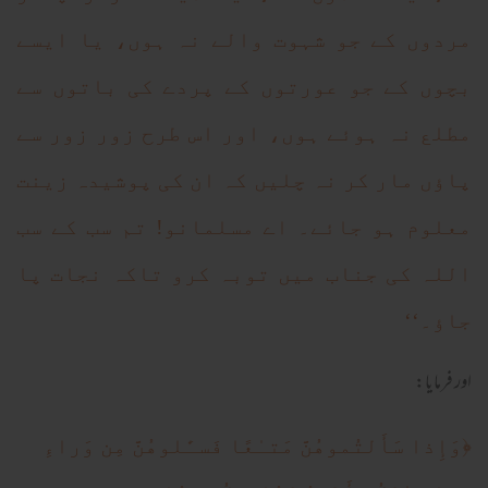
مردوں کے جو شہوت والے نہ ہوں، یا ایسے
بچوں کے جو عورتوں کے پردے کی باتوں سے
مطلع نہ ہوئے ہوں، اور اس طرح زور زور سے
پاؤں مار کر نہ چلیں کہ ان کی پوشیدہ زینت
معلوم ہو جائے۔ اے مسلمانو! تم سب کے سب
اللہ کی جناب میں توبہ کرو تاکہ نجات پا
جاؤ۔‘‘
اور فرمایا:
﴿
وَإِذا سَأَلتُموهُنَّ مَتـٰعًا فَسـَٔلوهُنَّ مِن وَراءِ