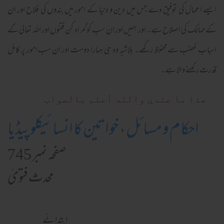
ایسے اعمال کی توفیق دے جس میں دین و دنیا کے امور میں بندوں کی فلاح اور ان
کے ممالک کی اصلاح ہے۔ اور ہمیں اور ان سب کو گمراہ کن فتنوں اور اللہ تعالیٰ کے
اسباب غضب سے محفوظ رکھے۔ بلاشبہ وہ ہی ہمارا دوست اور ان سب امور پر کامل
قدرت رکھنے والا ہے۔
ھذا ما عندي والله أعلم بالصواب
احکام و مسائل، خواتین کا انسائیکلوپیڈیا
صفحہ نمبر 745
محدث فتویٰ
ابتدائے