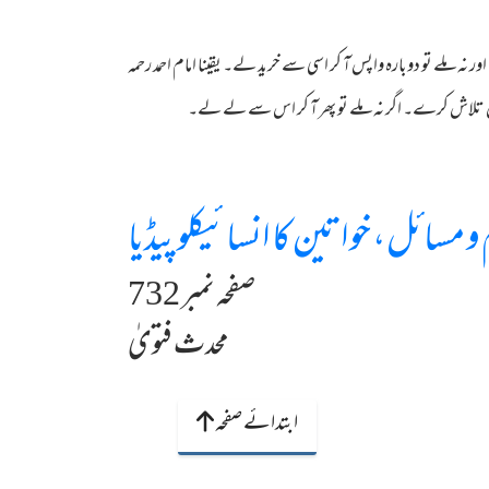
ور نہ ملے تو دوبارہ واپس آ کر اسی سے خرید لے۔ یقینا امام احمد رحمہ
زار میں تلاش کرے۔ اگر نہ ملے تو پھر آ کر اس سے لے لے۔
و مسائل، خواتین کا انسائیکلوپیڈیا
صفحہ نمبر 732
محدث فتویٰ
ابتدائے صفحہ