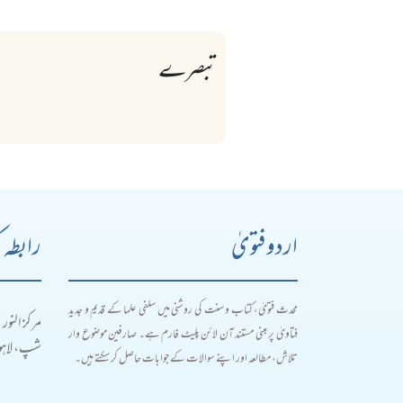
تبصرے
اردو فتویٰ
رابطہ 
محدث فتویٰ، کتاب و سنت کی روشنی میں سلفی علما کے قدیم و جدید
مرکز النور
فتاویٰ پر مبنی مستند آن لائن پلیٹ فارم ہے۔ صارفین موضوع وار
شپ، لاہور
تلاش، مطالعہ اور اپنے سوالات کے جوابات حاصل کر سکتے ہیں۔