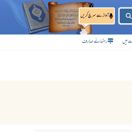
آواز سے سرچ کریں
 میں
رہنمائے صارف