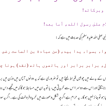
 وبرکاته!
م علىٰ رسول الله، أما بعد!
ی صلی اللہ علیہ وسلم کی حدیث میں ہے کہ:
اء بسواء يدا بيد، (عن عبادة بن الصامت رضى ا
، برابر برابر اور ہاتھوں ہاتھ (نقد) ہونا چ
 اور اس کے بدلے میں چوبیس قیراط لیتے ہیں تو ضروری ہے کہ یہ دونوں آپس میں وزن میں برا
چتی اور اس سے دوسرا اس سے خریدتی ہیں، یا تو یہ ان میں مسابقہ ہو گا کہ میں تجھے دس ہزار ک
 گیا ہو تو جائز نہیں ہو گا۔ یہ حرام ہے اگرچہ شکل و صورت میں خریدوفروخت کی ہے۔ اگر یہ سودا