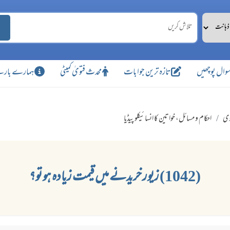
وال پوچھیں
تازہ ترین جوابات
محدث فتویٰ کمیٹی
ہمارے بارے
وی
احکام و مسائل، خواتین کا انسائیکلو پیڈیا
(1042) زیور خریدنے میں قیمت زیادہ ہو تو؟