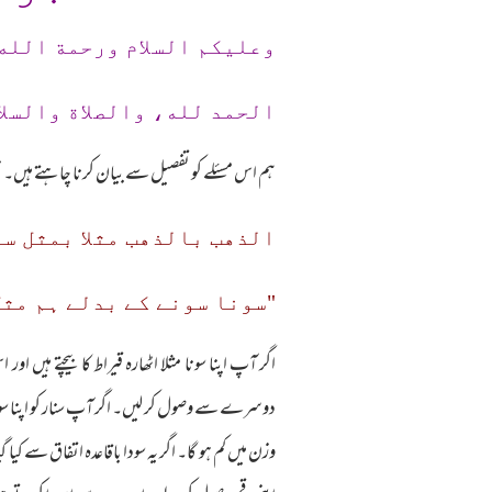
وعلیکم السلام ورحمة الله
الحمد لله، والصلاة والسلا
ہم اس مسئلے کو تفصیل سے بیان کرنا چاہتے ہیں۔ نب
الذهب بالذهب مثلا بمثل سو
"سونا سونے کے بدلے ہم مثل
اگر آپ اپنا سونا مثلا اٹھارہ قیراط کا بیچتے ہیں
دوسرے سے وصول کر لیں۔ اگر آپ سنار کو اپنا سونا بی
وزن میں کم ہو گا۔ اگر یہ سودا باقاعدہ اتفاق سے کیا