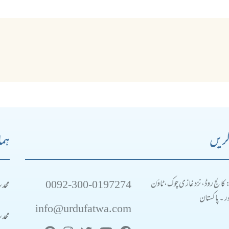
کریں
ہما
0092-300-0197274
محد
: کالج روڈ، نزد غازی چوک، ٹاؤن
 ۔ پاکستان
info@urdufatwa.com
محد