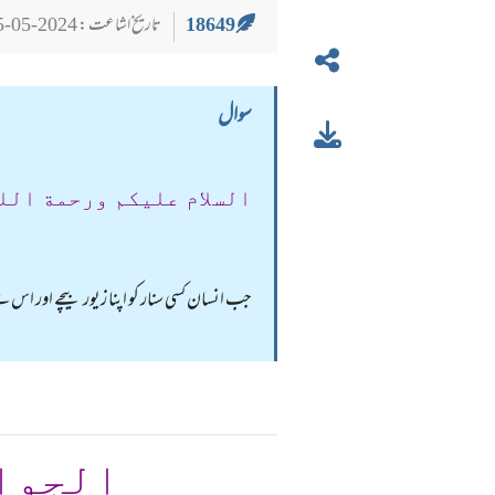
18649
تاریخ اشاعت : 2024-05-25
سوال
السلام عليكم ورحمة الل
جب انسان کسی سنار کو اپنا زیور بیچے اور اس 
الجوا