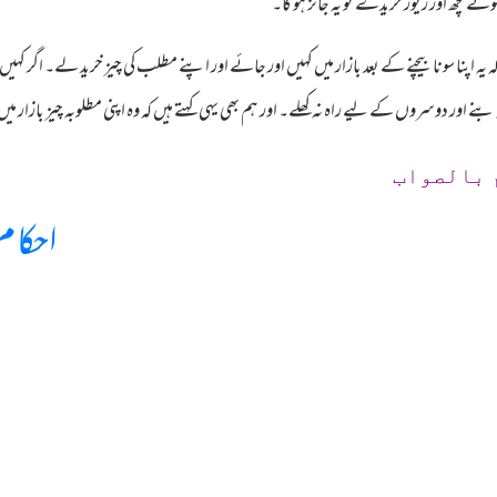
 کچھ اور زیور خریدے تو یہ جائز ہو گا۔
یہ اپنا سونا بیچنے کے بعد بازار میں کہیں اور جائے اور اپنے مطلب کی چیز خرید لے۔ اگر کہیں ا
نہ بنے اور دوسروں کے لیے راہ نہ کھلے۔ اور ہم بھی یہی کہتے ہیں کہ وہ اپنی مطلوبہ چیز با
 بالصواب
احکام 