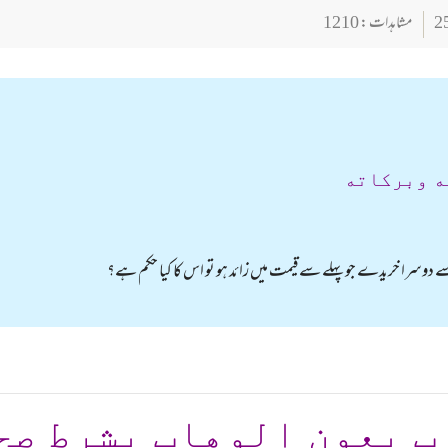
مشاہدات : 1210
ه وبركاته
سے دوسرا خریدے جو پہلے سے قیمت میں زائد ہو تو اس کا کیا حکم ہے؟
ب بعون الوهاب بشرط صح