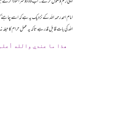
اپنی رقم وصول کر لے۔ اب وہ دوسرا سودا کرتے ہوئے
امام احمد رحمہ اللہ کے نزدیک یہ ہے کہ اسے چاہئے کہ 
اللہ کی بات قابل قدر ہے تاکہ یہ عمل حرام کا حیلہ 
ھذا ما عندي والله أعلم