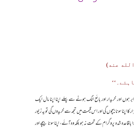
لله عنه)
اہئے۔‘‘
بر ہوں اور خریدار اور بائع الگ ہونے سے پہلے اپنا اپنا مال ایک
ا اپنا سونا بیچوں گی اور اس قیمت میں تجھ سے خریدوں گی تو یہ زیور
 باقاعدہ شدہ پروگرام کے تحت نہ ہو بلکہ وہ آئے، اپنا سونا بیچے اور