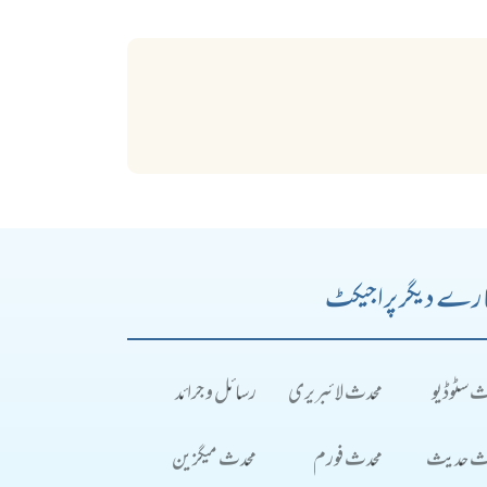
رے دیگر پراجیکٹ
ث سٹوڈیو
محدث لائبریری
رسائل و جرائد
ث حدیث
محدث فورم
محدث میگزین