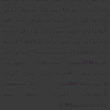
ذوالحجہ کا طواف) نہیں کیا ہے۔ مگر آپ کو
بتایا گیا کہ انہوں نے طواف افاضہ کر
لیاہے (تو انہیں بھی روانہ ہونے کی اجازت
دے دی اور خود بھی روانہ ہو گئے)۔‘‘
(صحیح
بخاری،کتاب المغازی،باب حجۃالوداع،باب
حدیث:4140وصحیح مسلم،کتاب الحج،باب
بیان وجوہ الاحرام وانہ یجوز افراد
الحج،حدیث:2003سنن الترمذی،کتاب
الحج،باب المراۃ تحیص بعض
الافاضۃ،حدیث:943۔)