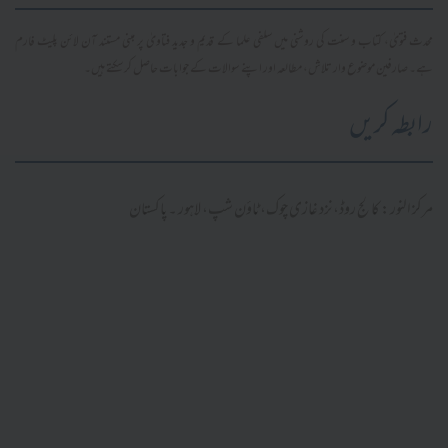
محدث فتویٰ، کتاب و سنت کی روشنی میں سلفی علما کے قدیم و جدید فتاویٰ پر مبنی مستند آن لائن پلیٹ فارم
ہے۔ صارفین موضوع وار تلاش، مطالعہ اور اپنے سوالات کے جوابات حاصل کر سکتے ہیں۔
رابطہ کریں
مرکز النور: کالج روڈ، نزد غازی چوک، ٹاؤن شپ، لاہور ۔ پاکستان