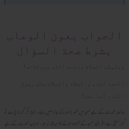
الجواب بعون الوهاب
بشرط صحة السؤال
وعلیکم السلام ورحمة الله وبرکاته!
الحمد لله، والصلاة والسلام علىٰ رسول
الله، أما بعد!
حائضہ عورت کے لیے مسجد میں ٹھہرنا اور رکنا جائز نہیں ہے۔ البتہ اگر گزرنا پڑے تو
گزر سکتی ہے بشرطیکہ مسجد کے آلودہ ہونے کا اندیشہ نہ ہو۔ سو جب عورت کے لیے