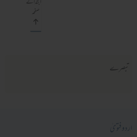
ابتدائے
صفحہ
تبصرے
اردو فتویٰ