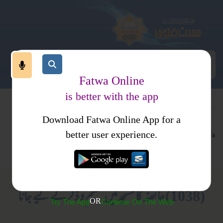
Fatwa Online
is better with the app
Download Fatwa Online App for a
عبادات
طہارت
کتب فتاوی
better user experience.
حیض
احکام و مسائل، خواتین کا انسائیکلو پیڈیا
(1038) حائضہ کا مسجد میں تعلیم و ذکر کے لیے جانا
OR
Try The App
Continue On The Web