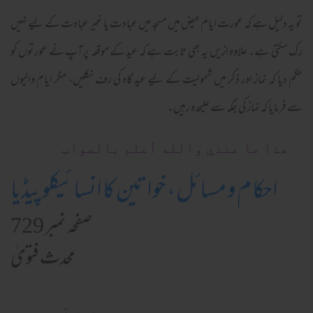
تو یہ دلیل ہے کہ عورت ایام حیض میں مسجد میں عبادت یا غیر عبادت کے لیے نہیں
رک سکتی ہے۔ علاوہ ازیں یہ بھی ثابت ہے کہ عید کے موقعہ پر آپ نے عورتوں کو
حکم دیا کہ نماز اور ذکر میں شمولیت کے لیے عید گاہ کی رف نکلیں، مگر ایام والیوں
سے فرمایا کہ نماز کی جگہ سے علیحدہ رہیں۔
ھذا ما عندي والله أعلم بالصواب
احکام و مسائل، خواتین کا انسائیکلوپیڈیا
صفحہ نمبر 729
محدث فتویٰ