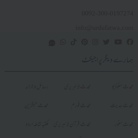
0092-300-0197274
info@urdufatwa.com
ہمارے دیگر پراجیکٹ
محدث سٹوڈیو
محدث لائبریری
رسائل و جرائد
محدث حدیث
محدث فورم
محدث میگزین
محدث سٹور
محدث قرآن لائبریری
مکتبہ شاملہ اردو