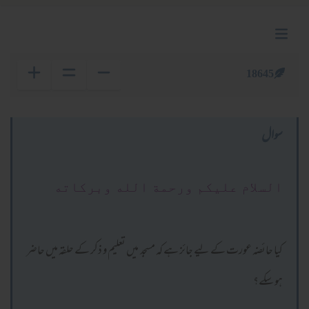
18645
سوال
السلام عليكم ورحمة الله وبركاته
کیا حائضہ عورت کے لیے جائز ہے کہ مسجد میں تعلیم و ذکر کے حلقہ میں حاضر
ہو سکے؟