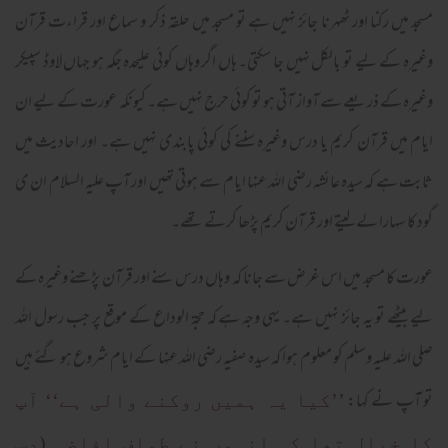
مسجد میں رکنا اور ٹھہرنا جائز نہیں ہے تو مسجد میں حلقہ ذکر و سماع اور قراءت قرآن
وغیرہ کے لیے تو بالکل نہیں جا سکتی۔ ہاں اگر وہاں کوئی علیحدہ جگہ ہو جہاں لاوڈ سپیکر
وغیرہ کے ذریعے سے آواز آتی ہو تو کوئی حرج نہیں ہے۔ کیونکہ عورت کے لیے ان
ایام میں قرآن کریم یا درس وغیرہ سننے کی کوئی پابندی نہیں ہے۔ اور احادیث میں
ثابت ہے کہ سیدہ عائشہ رضی اللہ عنہا ایام سے ہوتی تھیں اور آپ علیہ السلام ان ی
گود کا سہارا لے لیتے اور قرآن کریم پڑھا کرتے تھے۔
عورت کا مسجد میں اس غرض سے جانا کہ وہاں درس سنے اور قرآن پڑھنے وغیرہ کے
لیے بیٹھے تو یہ جائز نہیں ہے۔ یہی وجہ ہے کہ حجۃ الوداع کے موقع پر جب رسول اللہ
صلی اللہ علیہ وسلم کو معلوم ہوا کہ سیدہ صفیہ رضی اللہ عنہا کے ایام شروع ہو گئے ہیں
تو آپ نے کہا:
’’کیا یہ ہمیں روکنے والی ہے‘‘ آپ
کا خیال تھا کہ انہوں نے طواف افاضہ (دس