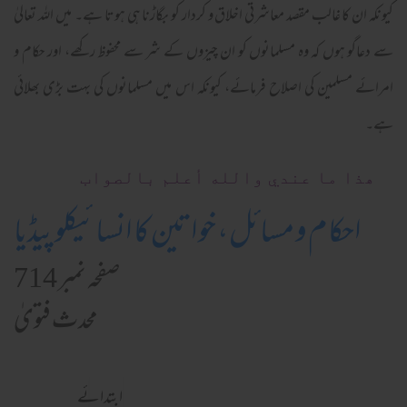
کیونکہ ان کا غالب مقصد معاشرتی اخلاق و کردار کو بگاڑنا ہی ہوتا ہے۔ میں اللہ تعالیٰ
سے دعاگو ہوں کہ وہ مسلمانوں کو ان چیزوں کے شر سے محفوظ رکھے، اور حکام و
امرائے مسلمین کی اصلاح فرمائے، کیونکہ اس میں مسلمانوں کی بہت بڑی بھلائی
ہے۔
ھذا ما عندي والله أعلم بالصواب
احکام و مسائل، خواتین کا انسائیکلوپیڈیا
صفحہ نمبر 714
محدث فتویٰ
ابتدائے