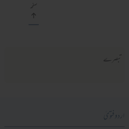
صفحہ
تبصرے
اردو فتویٰ