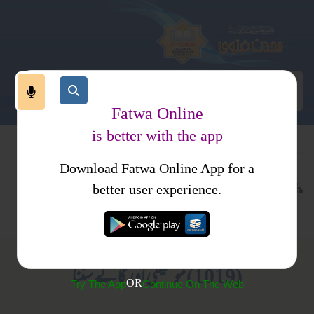
Fatwa Online
is better with the app
Download Fatwa Online App for a
اجتماعی نظام
کتب فتاوی
better user experience.
معاشرتی نظام
موسیقی
احکام و مسائل، خواتین کا انسائیکلو پیڈیا
(1019) موسيقی اور گانے سننا
OR
Try The App
Continue On The Web