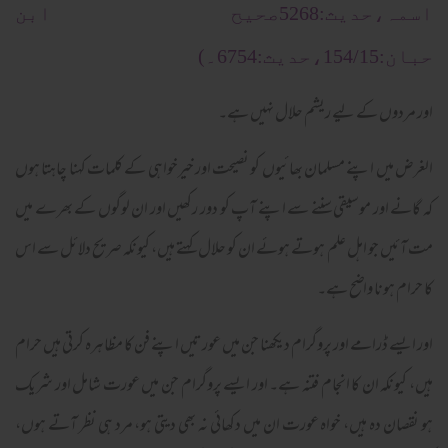
اسمہ،حدیث:5268صحیح ابن
حبان:154/15،حدیث:6754۔)
اور مردوں کے لیے ریشم حلال نہیں ہے۔
الغرض میں اپنے مسلمان بھائیوں کو نصیحت اور خیرخواہی کے کلمات کہنا چاہتا ہوں
کہ گانے اور موسیقی سننے سے اپنے آپ کو دور رکھیں اور ان لوگوں کے بھرے میں
مت آئیں جو اہل علم ہوتے ہوئے ان کو حلال کہتے ہیں، کیونکہ صریح دلائل سے اس
کا حرام ہونا واضح ہے۔
اور ایسے ڈرامے اور پروگرام دیکھنا جن میں عورتیں اپنے فن کا مظاہرہ کرتی ہیں حرام
ہیں، کیونکہ ان کا انجام فتنہ ہے۔ اور ایسے پروگرام جن میں عورت شامل اور شریک
ہو نقصان دہ ہیں، خواہ عورت ان میں دکھائی نہ بھی دیتی ہو، مرد ہی نظر آتے ہوں،