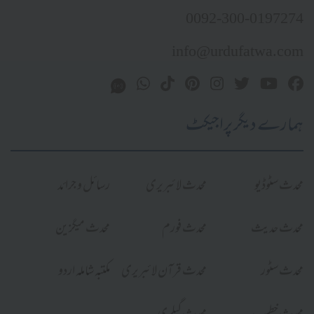
0092-300-0197274
info@urdufatwa.com
ہمارے دیگر پراجیکٹ
محدث سٹوڈیو
محدث لائبریری
رسائل و جرائد
محدث حدیث
محدث فورم
محدث میگزین
محدث سٹور
محدث قرآن لائبریری
مکتبہ شاملہ اردو