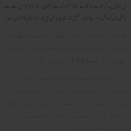
میں نفاق پیدا کرتا ہے اور گانے سننا " لَهْوَ الْحَدِيثِ (لقمان: 31/6)" میں سے ہے
(یعنی دل کو غافل کر دینے والی، کھیل تماشے کی باتیں ہیں)۔ اللہ تعالیٰ کا فرمان ہے:
﴿
وَمِنَ النّاسِ مَن يَشتَرى لَهوَ الحَديثِ لِيُضِلَّ عَن
سَبيلِ اللَّهِ بِغَيرِ عِلمٍ وَيَتَّخِذَها هُزُوًا أُولـٰئِكَ
٦
﴿
﴾... سورة لقمان
لَهُم عَذابٌ مُهينٌ
’’اور لوگوں میں کوئی ایسا بھی ہے جو
بیہودہ باتیں خریدتا ہے تاکہ بغیر علم
کے اللہ کی راہ سے بہکا دے اور اس کا مذاق
اڑاتا ہے، ایسے ہی لوگوں کے لیے رسوا
کرنے والا عذاب ہے۔‘‘