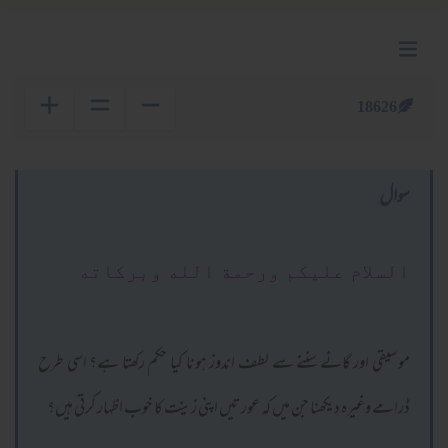
18626
سوال
السلام عليكم ورحمة الله وبركاته
موسیقی اور گانے سننے سے لطف اندوز ہونا کیا حکم رکھتا ہے؟ اسی طرح
ڈرامے وغیرہ دیکھنا جن میں کہ عورتیں اپنی زینت کا خوب اظہار کرتی ہیں؟