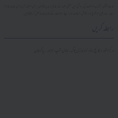
محدث فتویٰ، کتاب و سنت کی روشنی میں سلفی علما کے قدیم و جدید فتاویٰ پر مبنی مستند آن لائن پلیٹ فارم
ہے۔ صارفین موضوع وار تلاش، مطالعہ اور اپنے سوالات کے جوابات حاصل کر سکتے ہیں۔
رابطہ کریں
مرکز النور: کالج روڈ، نزد غازی چوک، ٹاؤن شپ، لاہور ۔ پاکستان