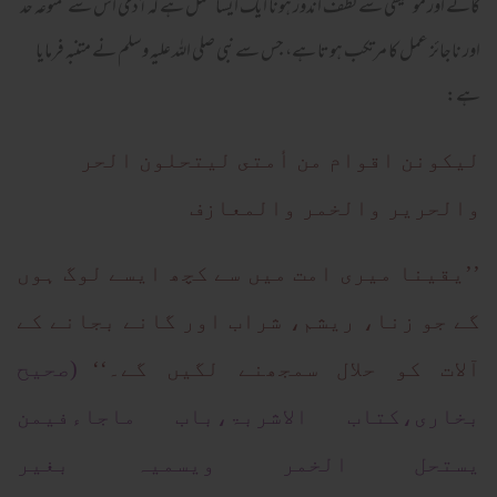
گانے اور موسیقی سے لطف اندوز ہونا ایک ایسا عمل ہے کہ آدمی اس سے ممنوعہ حد
اور ناجائز عمل کا مرتکب ہوتا ہے، جس سے نبی صلی اللہ علیہ وسلم نے متنبہ فرمایا
ہے:
ليكونن اقوام من أمتى ليتحلون الحر
والحرير والخمر والمعازف
’’یقینا میری امت میں سے کچھ ایسے لوگ ہوں
گے جو زنا، ریشم، شراب اور گانے بجانے کے
آلات کو حلال سمجھنے لگیں گے۔‘‘
(صحیح
بخاری،کتاب الاشربۃ،باب ماجاءفیمن
یستحل الخمر ویسمیہ بغیر