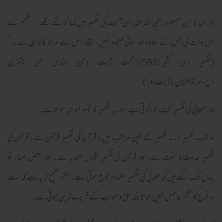
اور سیدنا ابن مسعود رضی اللہ عنہ اس آیت کی تفسیر میں کہا کرتے تھے: ’’قسم ہے
اس ذات کی جس کے علاوہ اور کوئی معبود نہیں، یقینا اس سے مراد گانا ہی ہے۔‘‘
(تفسیر ابن کثیر:3/592تحت آیت ومن الناس من یشتری
الخ،سورۃلقمان:آیت6۔)
اور صحابی کی تفسیر حجت ہوا کرتی ہے، اور یہ تفسیر کا تیسرا مرتبہ ہوتا ہے۔
مراتب تفسیر:۔۔ تفسیر کے تین مراتب ہیں: قرآن کی تفسیر قرآن سے، قرآن کی
تفسیر حدیث و سنت سے، اور قرآن کی تفسیر اقوال صحابہ سے۔ اور بعض علماء تو
یہاں تک گئے ہیں کہ صحابی کی تفسیر حکما مرفوع ہوتی ہے۔ مگر صحیح تر یہ ہے کہ اسے
مرفوع کا حکم حاصل نہیں ہوتا بلکہ حق و صواب کے قریب ترین ہوتی ہے۔