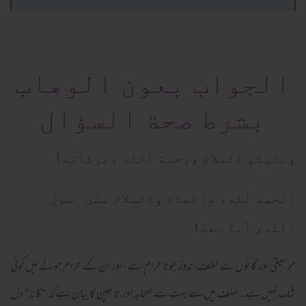
الجواب بعون الوهاب
بشرط صحة السؤال
وعلیکم السلام ورحمة الله وبرکاته!
الحمد لله، والصلاة والسلام علىٰ رسول
الله، أما بعد!
موسیقی اور گانوں سے لطف اندوز ہونا حرام ہے، اور ان کے حرام ہونے میں کوئی
شک نہیں ہے۔ سلف میں سے بہت سے صحابہ اور تابعین کا بیان ہے کہ "گانا" دل