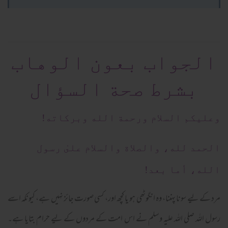
الجواب بعون الوهاب
بشرط صحة السؤال
وعلیکم السلام ورحمة الله وبرکاته!
الحمد لله، والصلاة والسلام علىٰ رسول
الله، أما بعد!
مرد کے لیے سونا پہننا، وہ انگوٹھی ہو یا کچھ اور، کسی صورت جائز نہیں ہے، کیونکہ اسے
رسول اللہ صلی اللہ علیہ وسلم نے اس امت کے مردوں کے لیے حرام بتایا ہے۔