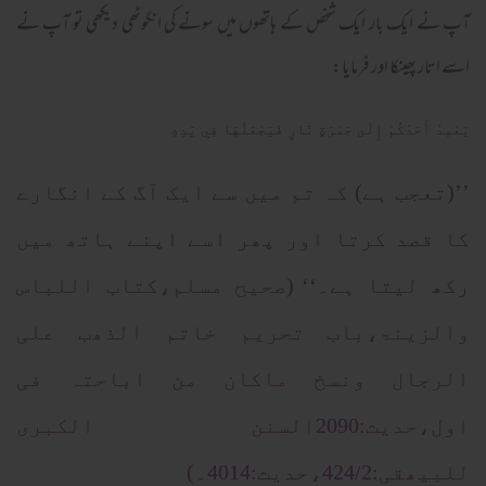
آپ نے ایک بار ایک شخص کے ہاتھوں میں سونے کی انگوٹھی دیکھی تو آپ نے
اسے اتار پھینکا اور فرمایا:
يَعْمِدُ أَحَدُكُمْ إِلَى جَمْرَةٍ نَارٍ فَيَجْعَلُهَا فِي يَدِهِ
’’(تعجب ہے) کہ تم میں سے ایک آگ کے انگارے
کا قصد کرتا اور پھر اسے اپنے ہاتھ میں
رکھ لیتا ہے۔‘‘
(صحیح مسلم،کتاب اللباس
والزینۃ،باب تحریم خاتم الذھب علی
الرجال ونسخ ماکان من اباحتہ فی
اول،حدیث:2090السنن الکبری
للبیھقی:424/2،حدیث:4014۔)