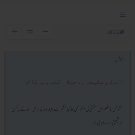
18612
سوال
السلام عليكم ورحمة الله وبركاته
انگوٹھی بالخصوص منگنی کی انگوٹھی کا کیا حکم ہے جبکہ وہ چاندی، سونے یا کسی
اور قیمتی دھات کی ہو