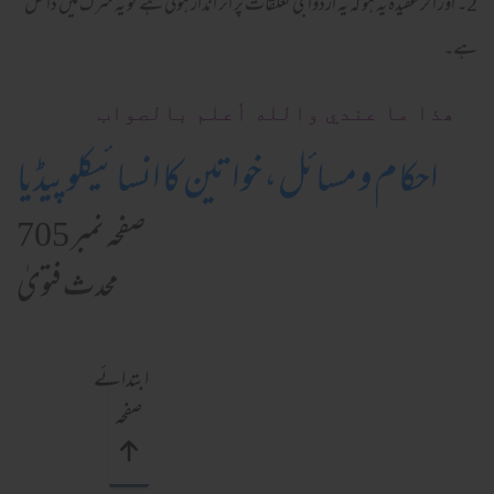
2۔ اور اگر عقیدہ یہ ہو کہ یہ ازدواجی تعلقات پر اثر انداز ہوتی ہے تو یہ شرک میں داخل
ہے۔
ھذا ما عندي والله أعلم بالصواب
احکام و مسائل، خواتین کا انسائیکلوپیڈیا
صفحہ نمبر 705
محدث فتویٰ
ابتدائے
صفحہ