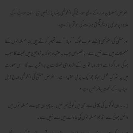
الغرض مسلمان مرد کے لیے سونے کی انگوٹھی پہننا جائز نہیں ہئ۔ البتہ سونے کے
علاوہ چاندی یا دیگر قیمتی دھات کی ہو تو جائز ہے۔
اور منگنی کی انگوٹھی (جسے عرب لوگ ’’دبلہ‘‘ سے تعبیر کرتے ہیں) یہ مسلمانوں کے
معمولات میں سے نہیں ہے، بالخصوص جب یہ عقیدہ ہو کہ یہ زوجین میں محبت کا سبب
ہو گی اور اگر اسے اتار دیا توان کے ازدواجی تعلقات پر برا اثر پرے گا، اس صورت
میں یہ شرکیہ عمل ہوگا جو ایک جاہلی عقیدہ ہے۔الغرض منگنی کی انگوٹھی درج ذیل
اسباب کے تحت جائز نہیں ہے:
1۔ یہ ان لوگوں کی نقالی ہے جن میں کوئی خیر نہیں، یہ چیز ان ہی سے مسلمانوں میں
داخل ہوئی ہے، قدیم مسلمانوں کی عادات میں سے نہیں ہے۔