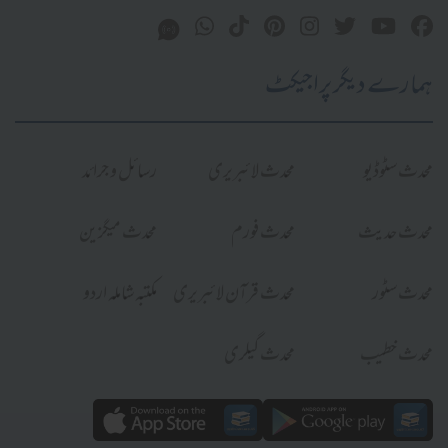
ہمارے دیگر پراجیکٹ
محدث سٹوڈیو
محدث لائبریری
رسائل و جرائد
محدث حدیث
محدث فورم
محدث میگزین
محدث سٹور
محدث قرآن لائبریری
مکتبہ شاملہ اردو
محدث خطیب
محدث گیلری