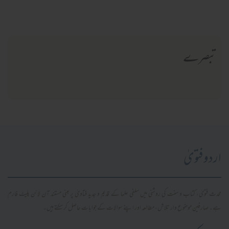
تبصرے
اردو فتویٰ
محدث فتویٰ، کتاب و سنت کی روشنی میں سلفی علما کے قدیم و جدید فتاویٰ پر مبنی مستند آن لائن پلیٹ فارم
ہے۔ صارفین موضوع وار تلاش، مطالعہ اور اپنے سوالات کے جوابات حاصل کر سکتے ہیں۔