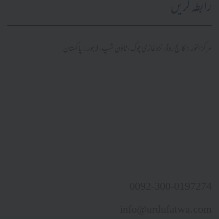
رابطہ کریں
مرکز النور: کالج روڈ، نزد غازی چوک، ٹاؤن شپ، لاہور ۔ پاکستان
0092-300-0197274
info@urdufatwa.com