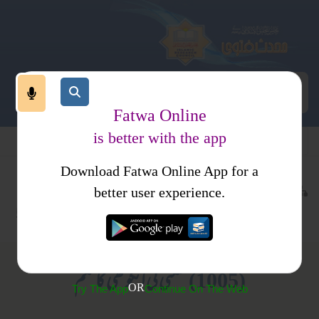
Fatwa Online
is better with the app
Download Fatwa Online App for a
اجتماعی نظام
معاشرتی نظام
کتب فتاوی
better user experience.
اصلاح معاشرہ
احکام و مسائل، خواتین کا انسائیکلو پیڈیا
(1005) منگنی کی انگوٹھی کا حکم
OR
Try The App
Continue On The Web