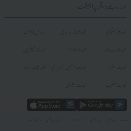
ہمارے دیگر پراجیکٹ
محدث سٹوڈیو
محدث لائبریری
رسائل و جرائد
محدث حدیث
محدث فورم
محدث میگزین
محدث سٹور
محدث قرآن لائبریری
مکتبہ شاملہ اردو
محدث خطیب
محدث گیلری
|
|
|
|
ہمارے بارے میں
رابطہ کریں
شرائط و ضوابط
رازداری کی پالیسی
سائٹ میپ