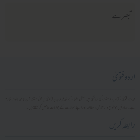
تبصرے
اردو فتویٰ
محدث فتویٰ، کتاب و سنت کی روشنی میں سلفی علما کے قدیم و جدید فتاویٰ پر مبنی مستند آن لائن پلیٹ فارم
ہے۔ صارفین موضوع وار تلاش، مطالعہ اور اپنے سوالات کے جوابات حاصل کر سکتے ہیں۔
رابطہ کریں