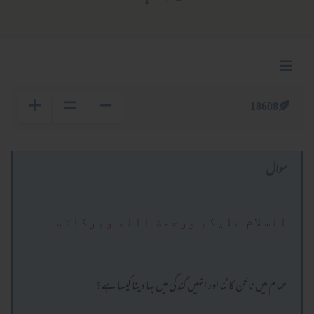
18608
سوال
السلام عليكم ورحمة الله وبركاته
حمام میں ناخن کاٹنا اور انہیں گندگی میں بہا دینا کیسا ہے؟