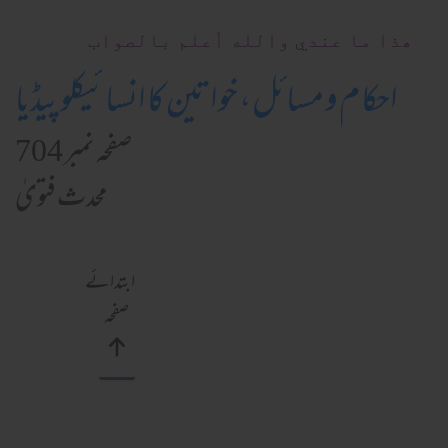
ھذا ما عندي والله أعلم بالصواب
احکام و مسائل، خواتین کا انسائیکلوپیڈیا
صفحہ نمبر 704
محدث فتویٰ
ابتدائے
صفحہ