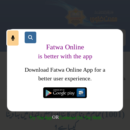
Fatwa Online
is better with the app
Download Fatwa Online App for a
اجتماعی نظام
معاشرتی نظام
کتب فتاوی
better user experience.
اصلاح معاشرہ
احکام و مسائل، خواتین کا انسائیکلو پیڈیا
(1001) حمام میں ناخن کاٹنا اور انہیں گندگی میں بہا دینا
OR
Try The App
Continue On The Web
کیسا ہے؟