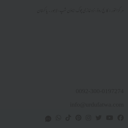
مرکز النور: کالج روڈ، نزد غازی چوک، ٹاؤن شپ، لاہور ۔ پاکستان
0092-300-0197274
info@urdufatwa.com