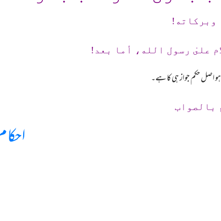
 وبرکاته!
م علىٰ رسول الله، أما بعد!
ہو اصل حکم جواز ہی کا ہے۔
 بالصواب
احکام 