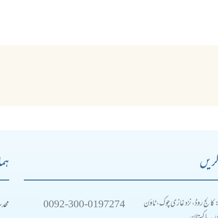
کریں
ہما
0092-300-0197274
محد
: کالج روڈ، نزد غازی چوک، ٹاؤن
 ۔ پاکستان