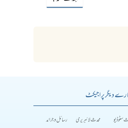
رے دیگر پراجیکٹ
ث سٹوڈیو
محدث لائبریری
رسائل و جرائد