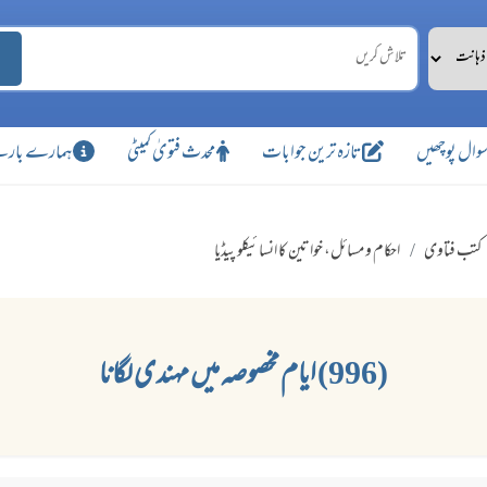
وال پوچھیں
تازہ ترین جوابات
محدث فتویٰ کمیٹی
ہمارے بارے
کتب فتاوی
احکام و مسائل، خواتین کا انسائیکلو پیڈیا
(996) ایام مخصوصہ میں مہندی لگانا