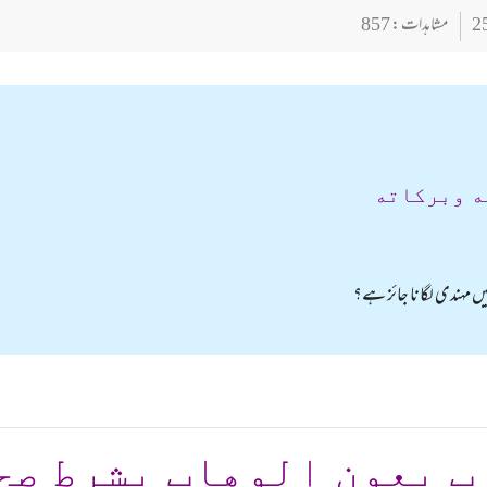
مشاہدات : 857
ه وبركاته
میں مہندی لگانا جائز ہے؟
ب بعون الوهاب بشرط صح