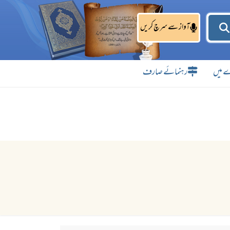
آواز سے سرچ کریں
 میں
رہنمائے صارف