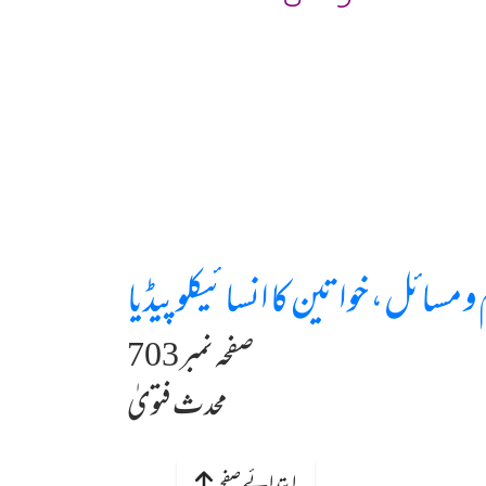
و مسائل، خواتین کا انسائیکلوپیڈیا
صفحہ نمبر 703
محدث فتویٰ
ابتدائے صفحہ