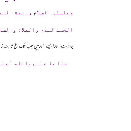
وعلیکم السلام ورحمة الله
الحمد لله، والصلاة والسلا
جائز ہے، اور ایسے امور میں جب تک منع ثابت نہ 
ھذا ما عندي والله أعلم