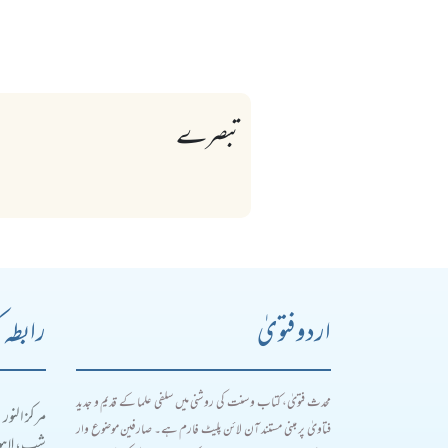
تبصرے
اردو فتویٰ
رابطہ 
محدث فتویٰ، کتاب و سنت کی روشنی میں سلفی علما کے قدیم و جدید
مرکز النور
فتاویٰ پر مبنی مستند آن لائن پلیٹ فارم ہے۔ صارفین موضوع وار
شپ، لاہور