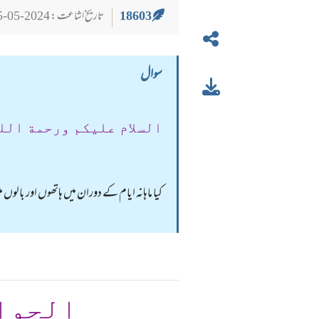
18603
تاریخ اشاعت : 2024-05-25
سوال
السلام عليكم ورحمة الل
کیا ماہانہ ایام کے دوران میں ہاتھوں اور بالوں 
الجوا