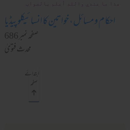
ھذا ما عندي والله أعلم بالصواب
احکام و مسائل، خواتین کا انسائیکلوپیڈیا
صفحہ نمبر 686
محدث فتویٰ
ابتدائے
صفحہ