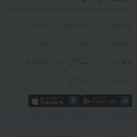
محدث سٹوڈیو
محدث لائبریری
رسائل و جرائد
محدث حدیث
محدث فورم
محدث میگزین
محدث سٹور
محدث قرآن لائبریری
مکتبہ شاملہ اردو
محدث خطیب
محدث گیلری
|
|
|
|
ہمارے بارے میں
رابطہ کریں
شرائط و ضوابط
رازداری کی پالیسی
سائٹ میپ