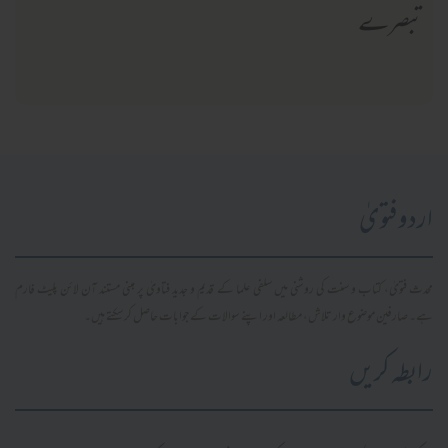
تبصرے
اردو فتویٰ
محدث فتویٰ، کتاب و سنت کی روشنی میں سلفی علما کے قدیم و جدید فتاویٰ پر مبنی مستند آن لائن پلیٹ فارم
ہے۔ صارفین موضوع وار تلاش، مطالعہ اور اپنے سوالات کے جوابات حاصل کر سکتے ہیں۔
رابطہ کریں