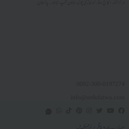
مرکز النور: کالج روڈ، نزد غازی چوک، ٹاؤن شپ، لاہور ۔ پاکستان
0092-300-0197274
info@urdufatwa.com
ہمارے دیگر پراجیکٹ