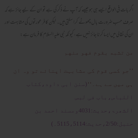
اگر بات فی الواقع ایسے ہی ہو جیسے کہ آپ نے ذکر کی ہے تو ان کے لیے جائز ہے کہ
صرف حسب ضرورت بال چھوٹے کرا سکتی ہیں۔ لیکن کافر عورتوں کی مشابہت اور
ان کی نقالی میں ایسا کرنا جائز نہیں ہے، کیونکہ نبی علیہ السلام کا فرمان ہے:
من تشبه بقوم فهو منهم
’’جو کسی قوم کی مشابہت اپنائے تو وہ ان
ہی میں سے ہے۔‘‘
(سنن ابی داود،کتاب
اللباس،باب فی لبس
الشھرۃ،حدیث:4031ومسند احمد بن
حنبل:2/50،حدیث:5115،5114۔)