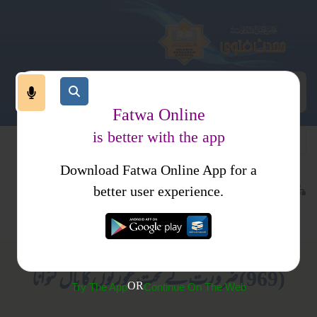
Fatwa Online
is better with the app
Download Fatwa Online App for a
اجتماعی نظام
معاشرتی نظام
کتب فتاوی
better user experience.
ستر وحجاب
احکام و مسائل، خواتین کا انسائیکلو پیڈیا
(969) ضرورت کے تحت عورتوں کا بال کٹوانا
OR
Try The App
Continue On The Web