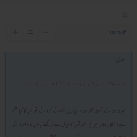
18576
سوال
السلام عليكم ورحمة الله وبركاته
ضرورت کے تحت عورت اپنے بال چھوٹے کروائے تو اس کا کیا حکم
ہے؟ مثلا برطانیہ میں کچھ عورتوں کا خیال ہے کہ گھنے بالوں کا دھونا، جبکہ