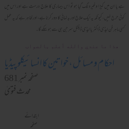
ہے یا ان میں کیڑا وغیرہ لگ گیا ہو تو اس بیماری کا علاج درست ہے اور اس میں
کوئی حرج نہیں، کیونکہ یہ ایک علاج اور بدنمائی کا دور کرنا ہے، اور ظاہر ہے کہ یہ عمل
کسی ماہر فن لیڈی ڈاکٹر یا لیڈی ڈینٹل سرجن ہی سے ہو سکے گا۔
ھذا ما عندي والله أعلم بالصواب
احکام و مسائل، خواتین کا انسائیکلوپیڈیا
صفحہ نمبر 681
محدث فتویٰ
ابتدائے
صفحہ