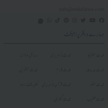
info@urdufatwa.com
ہمارے دیگر پراجیکٹ
محدث سٹوڈیو
محدث لائبریری
رسائل و جرائد
محدث حدیث
محدث فورم
محدث میگزین
محدث سٹور
محدث قرآن لائبریری
مکتبہ شاملہ اردو
محدث خطیب
محدث گیلری