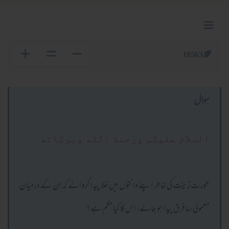
18563
سوال
السلام عليكم ورحمة الله وبركاته
عورت زینت کی خاطر اپنے دانتوں میں خلا پیدا کروائے کہ ان کے درمیان
معمولی سا فرق پیدا ہو جائے، اس کا کیا حکم ہے؟