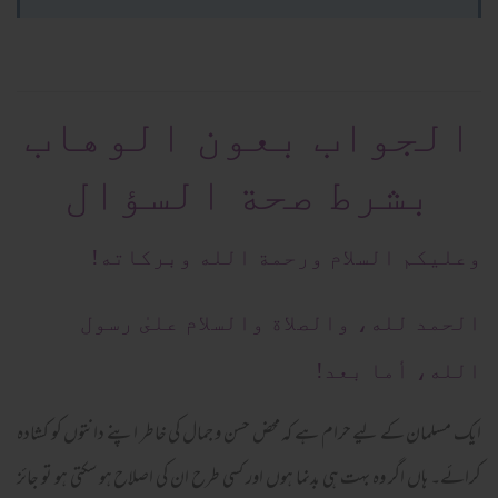
الجواب بعون الوهاب
بشرط صحة السؤال
وعلیکم السلام ورحمة الله وبرکاته!
الحمد لله، والصلاة والسلام علىٰ رسول
الله، أما بعد!
ایک مسلمان کے لیے حرام ہے کہ محض حسن و جمال کی خاطر اپنے دانتوں کو کشادہ
کرائے۔ ہاں اگر وہ بہت ہی بدنما ہوں اور کسی طرح ان کی اصلاح ہو سکتی ہو تو جائز