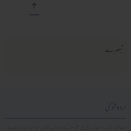
تبصرے
اردو فتویٰ
محدث فتویٰ، کتاب و سنت کی روشنی میں سلفی علما کے قدیم و جدید فتاویٰ پر مبنی مستند آن لائن پلیٹ فارم