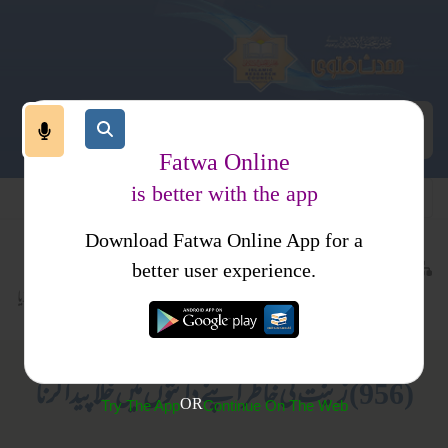
Fatwa Online
is better with the app
Download Fatwa Online App for a
اجتماعی نظام
معاشرتی نظام
کتب فتاوی
better user experience.
لباس و ضروریات
احکام و مسائل، خواتین کا انسائیکلو پیڈیا
(956) زینت کی خاطر اپنے دانتوں میں خلا پیدا کرنا
OR
Try The App
Continue On The Web