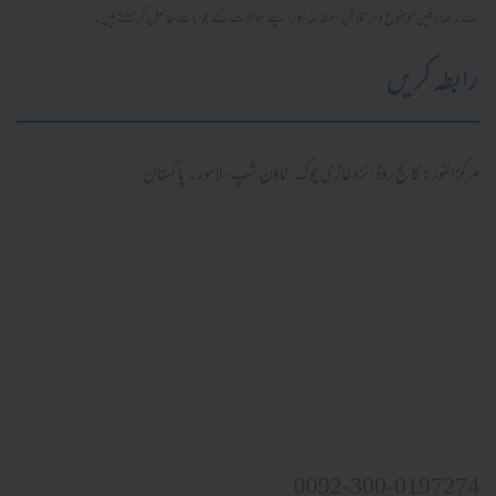
ہے۔ صارفین موضوع وار تلاش، مطالعہ اور اپنے سوالات کے جوابات حاصل کر سکتے ہیں۔
رابطہ کریں
مرکز النور: کالج روڈ، نزد غازی چوک، ٹاؤن شپ، لاہور ۔ پاکستان
0092-300-0197274