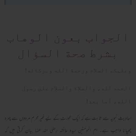
الجواب بعون الوهاب
بشرط صحة السؤال
وعلیکم السلام ورحمة الله وبرکاته!
الحمد لله، والصلاة والسلام علىٰ رسول
الله، أما بعد!
احادیث نبویہ سے ثابت ہے کہ ایک عورت کے لیے غیر محرم مردوں سے چہرہ
چھپانا واجب ہے۔ ام المومنین سیدہ عائشہ رضی اللہ عنہا بیان کرتی ہیں کہ