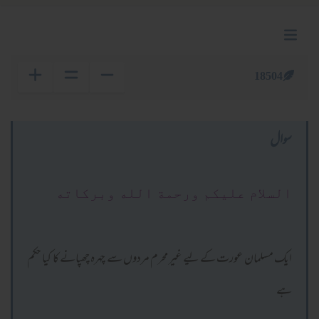
18504
سوال
السلام عليكم ورحمة الله وبركاته
ایک مسلمان عورت کے لیے غیر محرم مردوں سے چہرہ چھپانے کا کیا حکم
ہے