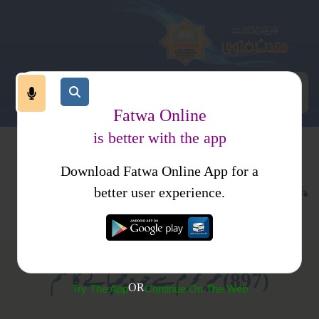
Fatwa Online
is better with the app
Download Fatwa Online App for a
اجتماعی نظام
معاشرتی نظام
کتب فتاوی
better user experience.
ستر وحجاب
احکام و مسائل، خواتین کا انسائیکلو پیڈیا
(897) غیر محرم سے چہرہ چھپانے کا حکم
OR
Try The App
Continue On The Web