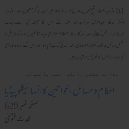
[1]
جناب فضیلہ الشیخ محمد بن صالح کا رسالہ اردو میں ترجمہ ہو کر مطبوع ہے۔جناب
ڈاکٹر حافظ عبدالرشیداظہرشہیدرحمہ اللہ نے اس کا ترجمہ کیا ہے۔جناب
مولاناعبدالرحمٰن کیلانی رحمہ اللہ کا رسالہ"احکام ستر وحجاب،مخالفین پردہ کے دلائل کا
مکمل ومدلل جائزہ۔مولانامودودی رحمہ اللہ کی کتاب"پردہ"اور اس کے علاوہ اور بھی
کئی رسالے اس موضوع پردستیاب ہیں۔
ھذا ما عندي والله أعلم بالصواب
احکام و مسائل، خواتین کا انسائیکلوپیڈیا
صفحہ نمبر 629
محدث فتویٰ