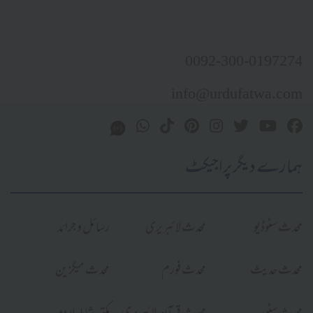
0092-300-0197274
info@urdufatwa.com
ہمارے دیگر پراجیکٹ
محدث سٹوڈیو
محدث لائبریری
رسائل و جرائد
محدث حدیث
محدث فورم
محدث میگزین