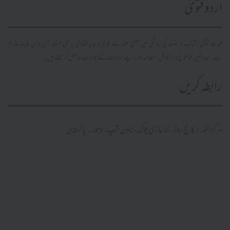
اردو فتویٰ
محدث فتویٰ، کتاب و سنت کی روشنی میں سلفی علما کے قدیم و جدید فتاویٰ پر مبنی مستند آن لائن پلیٹ فارم
ہے۔ صارفین موضوع وار تلاش، مطالعہ اور اپنے سوالات کے جوابات حاصل کر سکتے ہیں۔
رابطہ کریں
مرکز النور: کالج روڈ، نزد غازی چوک، ٹاؤن شپ، لاہور ۔ پاکستان