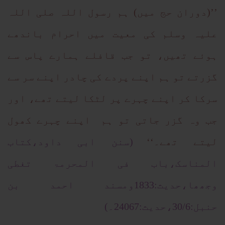
’’(دوران حج میں) ہم رسول اللہ صلی اللہ
علیہ وسلم کی معیت میں احرام باندھے
ہوئے تھیں، تو جب قافلے ہمارے پاس سے
گزرتے تو ہم اپنے پردے کی چادر اپنے سر سے
سرکا کر اپنے چہرے پر لٹکا لیتے تھے، اور
جب وہ گزر جاتی تو ہم اپنے چہرے کھول
لیتے تھے۔‘‘
(سنن ابی داود،کتاب
المناسک،باب فی المحرمۃ تغطی
وجھھا،حدیث:1833ومسند احمد بن
حنبل:30/6،حدیث:24067۔)