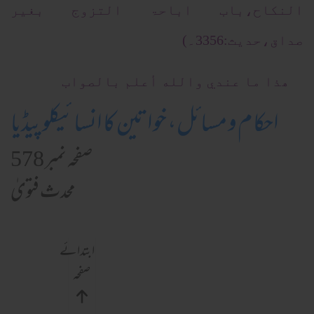
النکاح،باب اباحۃ التزوج بغیر
صداق،حدیث:3356۔)
ھذا ما عندي والله أعلم بالصواب
احکام و مسائل، خواتین کا انسائیکلوپیڈیا
صفحہ نمبر 578
محدث فتویٰ
ابتدائے
صفحہ