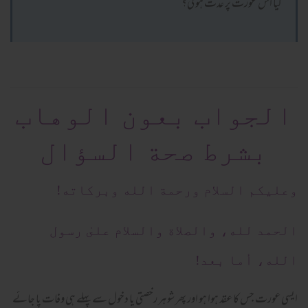
کیا اس عورت پر عدت ہو گی؟
الجواب بعون الوهاب
بشرط صحة السؤال
وعلیکم السلام ورحمة الله وبرکاته!
الحمد لله، والصلاة والسلام علىٰ رسول
الله، أما بعد!
ایسی عورت جس کا عقد ہوا ہو اور پھر شوہر رخصتی یا دخول سے پہلے ہی وفات پا جائے