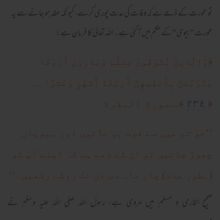
تو عورت کے ذمے ہے کہ وفات کی عدت پوری کرے، کیونکہ عقد ہو جانے سے یہ
عورت "بیوی" کے حکم میں آ گئی ہے۔ اللہ تعالیٰ کا فرمان ہے:
﴿
وَالَّذينَ يُتَوَفَّونَ مِنكُم وَيَذَرونَ أَزو‌ٰجًا
يَتَرَبَّصنَ بِأَنفُسِهِنَّ أَربَعَةَ أَشهُرٍ وَعَشرًا ...
٢٣٤
﴿
﴾...سورة البقرة
’’جو تم میں سے فوت ہو جائیں اور بیویاں
چھوڑ جائیں تو ان کے ذمے ہے کہ اپنے آپ کو
(بطور عدت) چار ماہ دس دن تک روکے رکھیں۔‘‘
صحیح بخاری و مسلم میں مروی ہے، رسول اللہ صلی اللہ علیہ وسلم نے