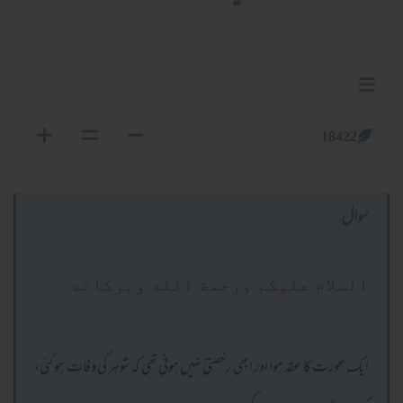
18422
سوال
السلام عليكم ورحمة الله وبركاته
ایک عورت کا عقد ہوا اور ابھی رخصتی نہیں ہوئی تھی کہ شوہر کی وفات ہو گئی،