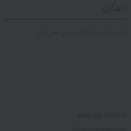
رابطہ کریں
مرکز النور: کالج روڈ، نزد غازی چوک، ٹاؤن شپ، لاہور ۔ پاکستان
0092-300-0197274
info@urdufatwa.com