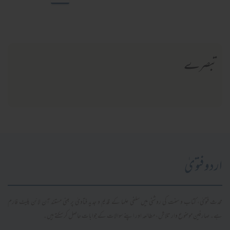
تبصرے
اردو فتویٰ
محدث فتویٰ، کتاب و سنت کی روشنی میں سلفی علما کے قدیم و جدید فتاویٰ پر مبنی مستند آن لائن پلیٹ فارم
ہے۔ صارفین موضوع وار تلاش، مطالعہ اور اپنے سوالات کے جوابات حاصل کر سکتے ہیں۔