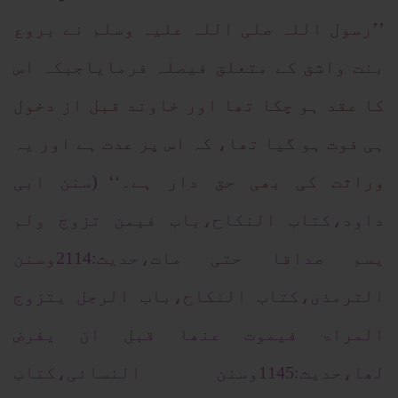
’’رسول اللہ صلی اللہ علیہ وسلم نے بروع
بنت واشق کے متعلق فیصلہ فرمایاجبکہ اس
کا عقد ہو چکا تھا اور خاوند قبل از دخول
ہی فوت ہو گیا تھا، کہ اس پر عدت ہے اور یہ
وراثت کی بھی حق دار ہے۔‘‘
(سنن ابی
داود،کتاب النکاح،باب فیمن تزوج ولم
یسم صداقا حتی مات،حدیث:2114وسنن
الترمذی،کتاب النکاح،باب الرجل یتزوج
المراۃ فیموت عنھا قبل ان یفرض
لھا،حدیث:1145وسنن النسائی،کتاب