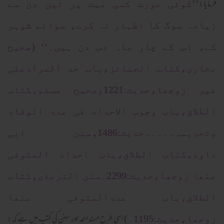
فرمایا:
’’کوئی عورت کسی میت پر تین دن سے
زیادہ سوگ کا اظہار نہ کرے، سوائے شوہر
کے، اس کے چار ماہ دس دن ہیں۔‘‘
(صحیح
بخاری،کتاب الجنائز،باب حد المراۃعلی
غیر زوجھا،حدیث:1221وصحیح مسلم،کتاب
الطلاق،باب وجوب الاحداد فی عدۃ الوفاۃ
وتحریمہ۔۔۔۔۔حدیث:1486وسنن ابی
داود،کتاب الطلاق،باب احداد المتوفی
عنھا زوجھا،حدیث:2299۔سنن الترمذی،کتاب
الطلاق،باب عدۃالمتوفی عنھا
اسی طرح مسند احمد اور سنن کی کتب میں ہے کہ:
زوجھا،حدیث:1195۔)