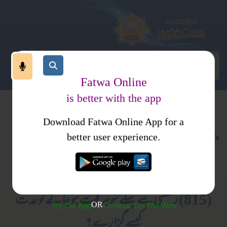
Fatwa Online
is better with the app
Download Fatwa Online App for a
معاملات
طلاق
کتب فتاوی
better user experience.
عدت
احکام و مسائل، خواتین کا انسائیکلو پیڈیا
(815) رخصتی سے پہلے شوہر فوت ہو جائے تو عدت
OR
Try The App
Continue On The Web
کیسے گزارے؟