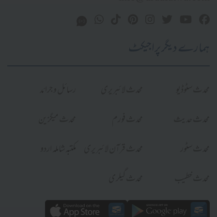
ہمارے دیگر پراجیکٹ
محدث سٹوڈیو
محدث لائبریری
رسائل و جرائد
محدث حدیث
محدث فورم
محدث میگزین
محدث سٹور
محدث قرآن لائبریری
مکتبہ شاملہ اردو
محدث خطیب
محدث گیلری