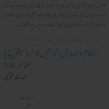
گاہ میں صرف عورتیں ہی ہوں گی، اور عورت شرعی لباس میں جائے گی، تو یہ
صورت جو بیان کی گئی ہے اس میں ظاہر یہی ہے کہ وہ جا سکتی ہے۔ اور چاہئے کہ وہ
عدت کی شرائط اور سادہ لباس کی پابندی کرے اور مردوں سے مختلط نہ ہو۔
ھذا ما عندي والله أعلم بالصواب
احکام و مسائل، خواتین کا انسائیکلوپیڈیا
صفحہ نمبر 576
محدث فتویٰ
ابتدائے
صفحہ