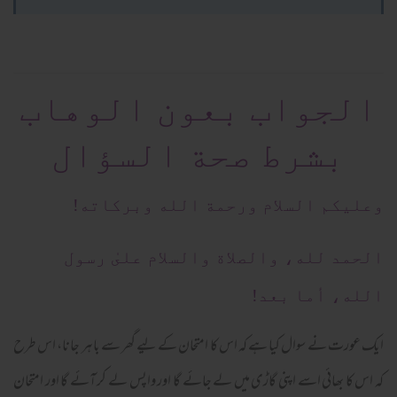
الجواب بعون الوهاب
بشرط صحة السؤال
وعلیکم السلام ورحمة الله وبرکاته!
الحمد لله، والصلاة والسلام علىٰ رسول
الله، أما بعد!
ایک عورت نے سوال کیا ہے کہ اس کا امتحان کے لیے گھر سے باہر جانا، اس طرح
کہ اس کا بھائی اسے اپنی گاڑی میں لے جائے گا اور واپس لے کر آئے گا اور امتحان