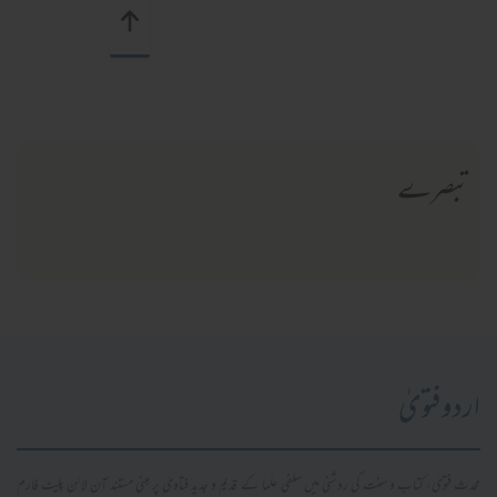
تبصرے
اردو فتویٰ
محدث فتویٰ، کتاب و سنت کی روشنی میں سلفی علما کے قدیم و جدید فتاویٰ پر مبنی مستند آن لائن پلیٹ فارم