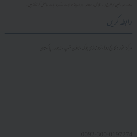
ہے۔ صارفین موضوع وار تلاش، مطالعہ اور اپنے سوالات کے جوابات حاصل کر سکتے ہیں۔
رابطہ کریں
مرکز النور: کالج روڈ، نزد غازی چوک، ٹاؤن شپ، لاہور ۔ پاکستان
0092-300-0197274