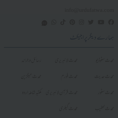
info@urdufatwa.com
ہمارے دیگر پراجیکٹ
محدث سٹوڈیو
محدث لائبریری
رسائل و جرائد
محدث حدیث
محدث فورم
محدث میگزین
محدث سٹور
محدث قرآن لائبریری
مکتبہ شاملہ اردو
محدث خطیب
محدث گیلری