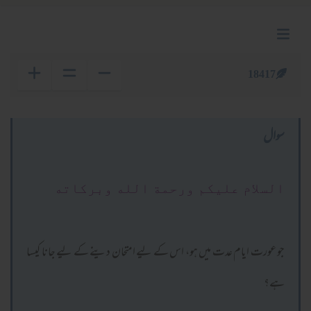
18417
سوال
السلام عليكم ورحمة الله وبركاته
جو عورت ایام عدت میں ہو، اس کے لیے امتحان دینے کے لیے جانا کیسا
ہے؟