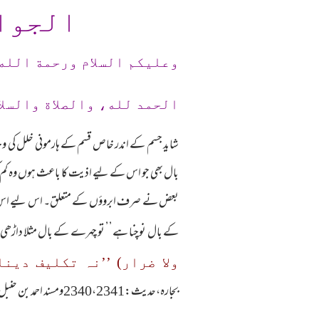
الجوا
وعلیکم السلام ورحمة الله
الحمد لله، والصلاة والسلا
شاید جسم کے اندر خاص قسم کے ہارمونی خلل کی 
بال بھی جو اس کے لیے اذیت کا باعث ہوں وہ کم
بعض نے صرف ابروؤں کے متعلق۔ اس لیے اس عو
کے بال نوچنا ہے’’ تو چہرے کے بال مثلا داڑھی ی
ولا ضرار)
’’
نہ تکلیف دینا
بجارہ،حدیث:2340،2341ومسند احمد بن حنبل:1/313،حدیث:2867۔)