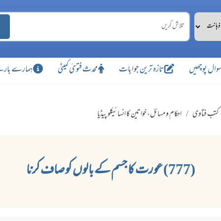
وال پوچھیں
تازہ ترین جوابات
محدث فتویٰ کمیٹی
ہمارے بارے
کتب فتاوی
احکام و مسائل، خواتین کا انسائیکلو پیڈیا
(777) عورت کا جسم کے بالوں کو صاف کرنا