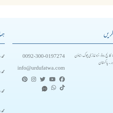
کریں
ہما
0092-300-0197274
محد
: کالج روڈ، نزد غازی چوک، ٹاؤن
 ۔ پاکستان
info@urdufatwa.com
محد
محد
محد