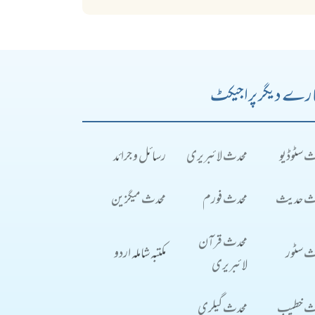
رے دیگر پراجیکٹ
ث سٹوڈیو
محدث لائبریری
رسائل و جرائد
ث حدیث
محدث فورم
محدث میگزین
محدث قرآن
ث سٹور
مکتبہ شاملہ اردو
لائبریری
ث خطیب
محدث گیلری