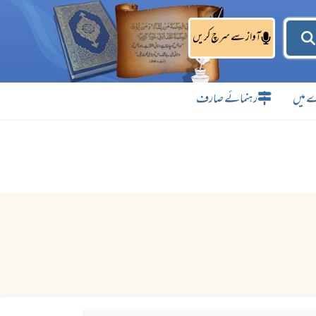
آواز سے سرچ کریں
 میں
رہنمائے صارف