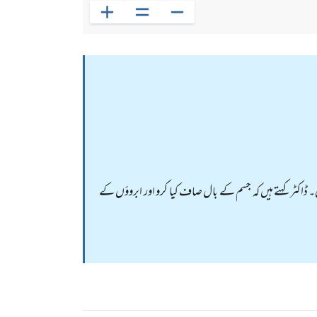
اکٹر کہتے ہیں کہ جسم کے بال صاف کیا کرو اور ابروؤں کے