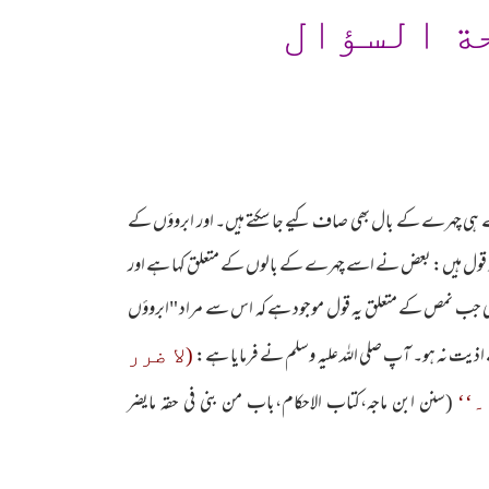
ة السؤال
ے ہی چہرے کے بال بھی صاف کیے جا سکتے ہیں۔ اور ابروؤں کے
دو قول ہیں: بعض نے اسے چہرے کے بالوں کے متعلق کہا ہے اور
ب نمص کے متعلق یہ قول موجود ہے کہ اس سے مراد "ابروؤں
اذیت نہ ہو۔ آپ صلی اللہ علیہ وسلم نے فرمایا ہے:
(لا ضرر
(سنن ابن ماجہ،کتاب الاحکام،باب من بنی فی حقہ مایضر
‘‘