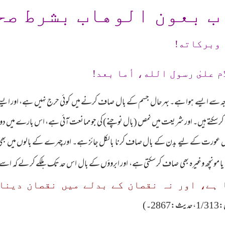
ب بعون الوهاب بشرط صح
 وبرکاته!
م علىٰ رسول الله، أما بعد!
وجہ سے ایسے ہوا ہے۔ بہرحال جسم کے بال صاف کرنے میں کوئی حرج نہیں ہے، اور ایس
 کر سکتے ہیں۔ اور شریعت میں نمص (بال نوچنے) کی جو ممانعت آئی ہے، اس بارے میں 
رت کے لیے بدن کے بال صاف کرنا بالکل جائز ہے۔ اور چہرے کے بالوں میں بھی ج
ا مونچھ وغیرہ بھی صاف کر سکتی ہے، اور ابروؤں کے بال اس حد تک ہلکے کر لے کہ اسے 
 ہے، اور نہ نقصان کے بدلے میں نقصان دینا۔