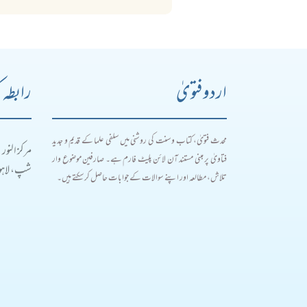
اردو فتویٰ
رابطہ 
محدث فتویٰ، کتاب و سنت کی روشنی میں سلفی علما کے قدیم و جدید
مرکز النور
فتاویٰ پر مبنی مستند آن لائن پلیٹ فارم ہے۔ صارفین موضوع وار
شپ، لاہور
تلاش، مطالعہ اور اپنے سوالات کے جوابات حاصل کر سکتے ہیں۔