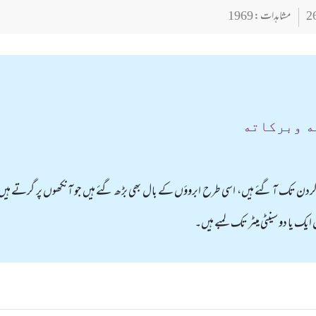
مشاہدات : 1969
ه وبركاته
ن تک آ گئے ہیں، اسی طرح ابروؤں کے بال بھی بڑھ گئے ہیں جو آنکھوں پر گرتے ہیں۔ ڈ
ایک یا دو سینٹی میٹر تک لمبے ہیں۔