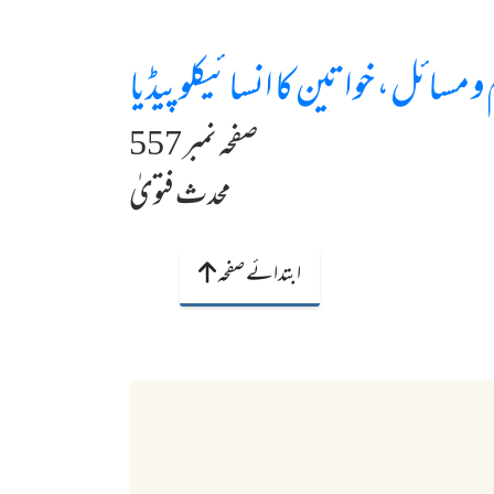
و مسائل، خواتین کا انسائیکلوپیڈیا
صفحہ نمبر 557
محدث فتویٰ
ابتدائے صفحہ