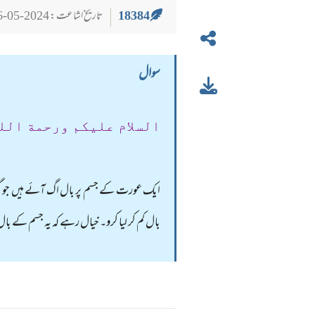
18384
تاریخ اشاعت : 2024-05-26
سوال
السلام عليكم ورحمة الل
ایک عورت کے جسم پر بال اگ آئے ہیں جو گرد
بال کم کر لیا کرو۔ خیال رہے کہ یہ جسم کے بال 