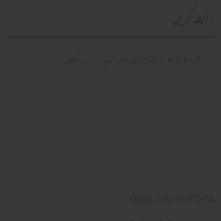
رابطہ کریں
مرکز النور: کالج روڈ، نزد غازی چوک، ٹاؤن شپ، لاہور ۔ پاکستان
0092-300-0197274