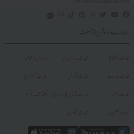
info@urdufatwa.com
ہمارے دیگر پراجیکٹ
محدث سٹوڈیو
محدث لائبریری
رسائل و جرائد
محدث حدیث
محدث فورم
محدث میگزین
محدث سٹور
محدث قرآن لائبریری
مکتبہ شاملہ اردو
محدث خطیب
محدث گیلری