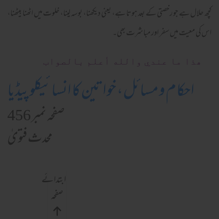
کچھ حلال ہے جو رخصتی کے بعد ہوتا ہے، یعنی دیکھنا، بوسہ لینا، خلوت میں اٹھنا بیٹھنا،
اس کی معیت میں سفر اور مباشرت بھی۔
ھذا ما عندي والله أعلم بالصواب
احکام و مسائل، خواتین کا انسائیکلوپیڈیا
صفحہ نمبر 456
محدث فتویٰ
ابتدائے
صفحہ