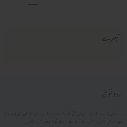
تبصرے
اردو فتویٰ
محدث فتویٰ، کتاب و سنت کی روشنی میں سلفی علما کے قدیم و جدید فتاویٰ پر مبنی مستند آن لائن پلیٹ فارم
ہے۔ صارفین موضوع وار تلاش، مطالعہ اور اپنے سوالات کے جوابات حاصل کر سکتے ہیں۔