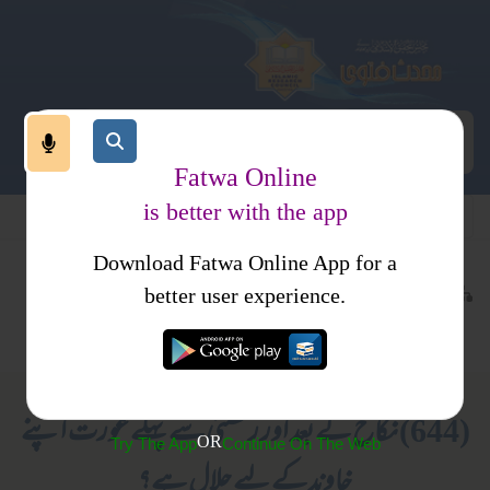
Fatwa Online
is better with the app
Download Fatwa Online App for a
معاملات
نکاح
کتب فتاوی
better user experience.
جدید مسائل
احکام و مسائل، خواتین کا انسائیکلو پیڈیا
(644) نکاح کے بعد اور رخصتی سے پہلے عورت اپنے
OR
Try The App
Continue On The Web
خاوند کے لیے حلال ہے؟