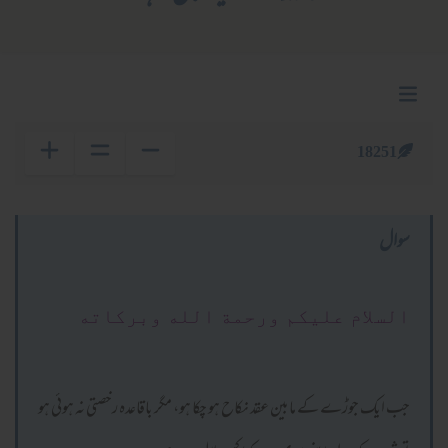
18251
سوال
السلام عليكم ورحمة الله وبركاته
جب ایک جوڑے کے مابین عقد نکاح ہو چکا ہو، مگر باقاعدہ رخصتی نہ ہوئی ہو