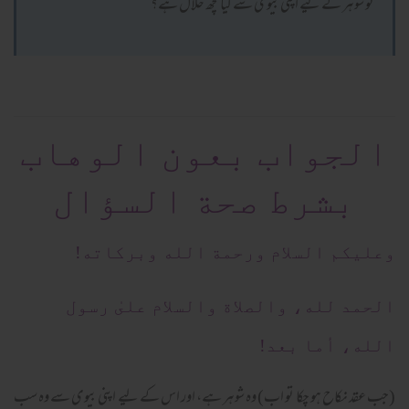
تو شوہر کے لیے اپنی بیوی سے کیا کچھ حلال ہے؟
الجواب بعون الوهاب
بشرط صحة السؤال
وعلیکم السلام ورحمة الله وبرکاته!
الحمد لله، والصلاة والسلام علىٰ رسول
الله، أما بعد!
(جب عقد نکاح ہو چکا تو اب) وہ شوہر ہے، اور اس کے لیے اپنی بیوی سے وہ سب