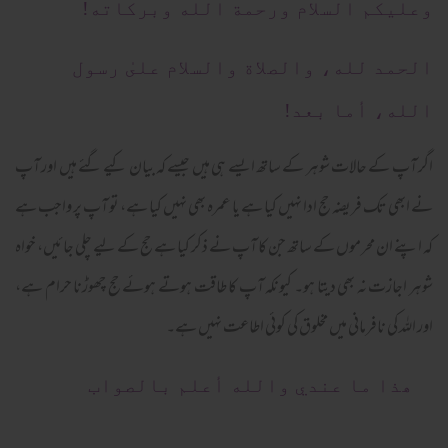
وعلیکم السلام ورحمة الله وبرکاته!
الحمد لله، والصلاة والسلام علىٰ رسول
الله، أما بعد!
اگر آپ کے حالات شوہر کے ساتھ ایسے ہی ہیں جیسے کہ بیان کیے گئے ہیں اور آپ
نے ابھی تک فریضہ حج ادا نہیں کیا ہے یا عمرہ بھی نہیں کیا ہے، تو آپ پر واجب ہے
کہ اپنے ان محرموں کے ساتھ جن کا آپ نے ذکر کیا ہے حج کے لیے چلی جائیں، خواہ
شوہر اجازت نہ بھی دیتا ہو۔ کیونکہ آپ کا طاقت ہوتے ہوئے حج چھوڑنا حرام ہے،
اور اللہ کی نافرمانی میں مخلوق کی کوئی اطاعت نہیں ہے۔
ھذا ما عندي والله أعلم بالصواب