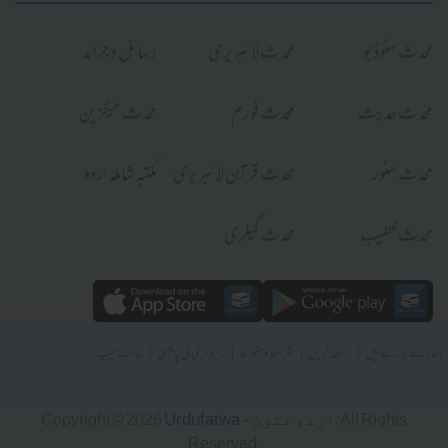
محدث سٹوڈیو
محدث لائبریری
رسائل و جرائد
محدث حدیث
محدث فورم
محدث میگزین
محدث سٹور
محدث قرآن لائبریری
مکتبہ شاملہ اردو
محدث خطیب
محدث گیلری
|
|
|
|
ہمارے بارے میں
رابطہ کریں
شرائط و ضوابط
رازداری کی پالیسی
سائٹ میپ
Urdufatwa - اردو فتویٰ
Copyright © 2026
. All Rights
Reserved.