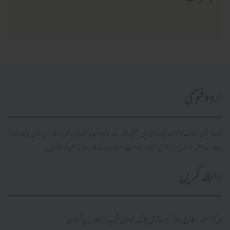
اردو فتویٰ
محدث فتویٰ، کتاب و سنت کی روشنی میں سلفی علما کے قدیم و جدید فتاویٰ پر مبنی مستند آن لائن پلیٹ فارم
ہے۔ صارفین موضوع وار تلاش، مطالعہ اور اپنے سوالات کے جوابات حاصل کر سکتے ہیں۔
رابطہ کریں
مرکز النور: کالج روڈ، نزد غازی چوک، ٹاؤن شپ، لاہور ۔ پاکستان