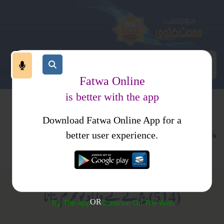
Fatwa Online
is better with the app
Download Fatwa Online App for a
عبادات
عمرہ اور حج
کتب فتاوی
better user experience.
جدید مسائل
احکام و مسائل، خواتین کا انسائیکلو پیڈیا
(514) حج کے لیے داماد کو محرم بنانا
OR
Try The App
Continue On The Web