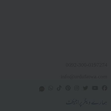
0092-300-0197274
info@urdufatwa.com
ہمارے دیگر پراجیکٹ