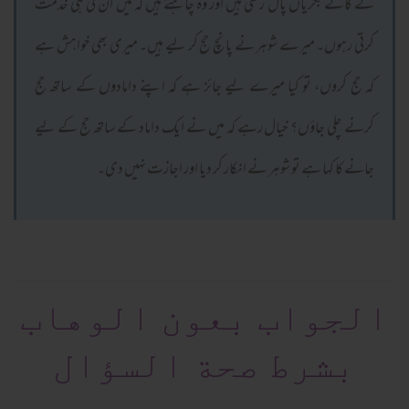
نے گائے بکریاں پال رکھی ہیں اور وہ چاہتے ہیں کہ میں ان کی ہی خدمت
کرتی رہوں۔ میرے شوہر نے پانچ حج کر لیے ہیں۔ میری بھی خواہش ہے
کہ حج کروں، تو کیا میرے لیے جائز ہے کہ اپنے دامادوں کے ساتھ حج
کرنے چلی جاؤں؟ خیال رہے کہ میں نے ایک داماد کے ساتھ حج کے لیے
جانے کا کہا ہے تو شوہر نے انکار کر دیا اور اجازت نہیں دی۔
الجواب بعون الوهاب
بشرط صحة السؤال