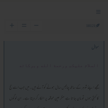
18121
سوال
السلام عليكم ورحمة الله وبركاته
مجھے اپنے شوہر کے ساتھ چالیس سال ہونے کو آئے ہیں۔ میں جب اسے حج
کا کہتی ہوں تو مان جاتا ہے مگر عین موقعہ پر انکار کر دیتا ہے۔ ان لوگوں