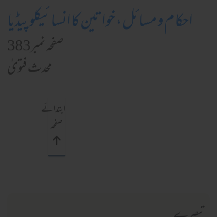
احکام و مسائل، خواتین کا انسائیکلوپیڈیا
صفحہ نمبر383
محدث فتویٰ
ابتدائے
صفحہ
تبصرے