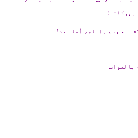
 وبرکاته!
م علىٰ رسول الله، أما بعد!
 بالصواب