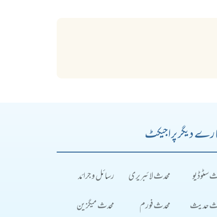
رے دیگر پراجیکٹ
ث سٹوڈیو
محدث لائبریری
رسائل و جرائد
ث حدیث
محدث فورم
محدث میگزین