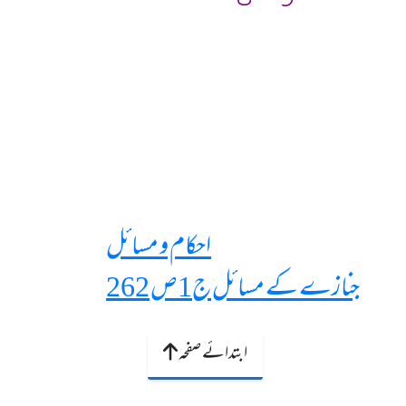
احکام و مسائل
جنازے کے مسائل ج1ص 262
ابتدائے صفحہ