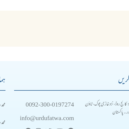
کریں
ہما
0092-300-0197274
محد
: کالج روڈ، نزد غازی چوک، ٹاؤن
 ۔ پاکستان
info@urdufatwa.com
محد