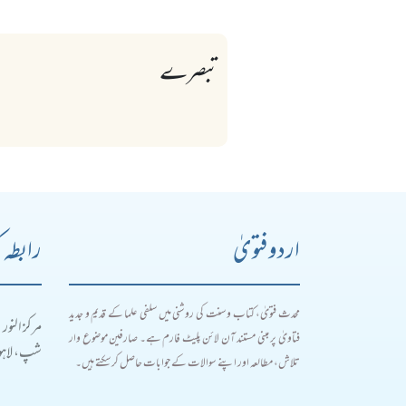
تبصرے
اردو فتویٰ
رابطہ 
محدث فتویٰ، کتاب و سنت کی روشنی میں سلفی علما کے قدیم و جدید
مرکز النور
فتاویٰ پر مبنی مستند آن لائن پلیٹ فارم ہے۔ صارفین موضوع وار
شپ، لاہور
تلاش، مطالعہ اور اپنے سوالات کے جوابات حاصل کر سکتے ہیں۔