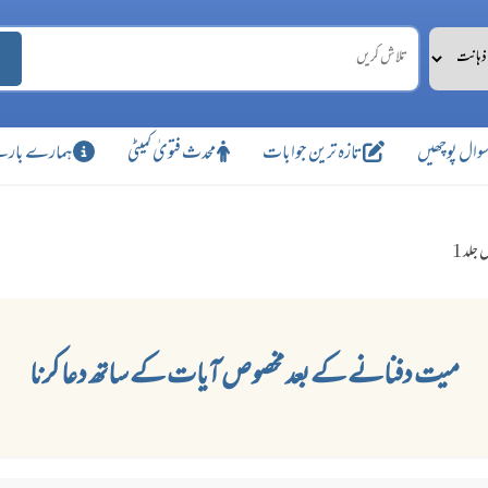
وال پوچھیں
تازہ ترین جوابات
محدث فتویٰ کمیٹی
ہمارے بارے
جلد 1
میت دفنانے کے بعد مخصوص آیات کے ساتھ دعا کرنا