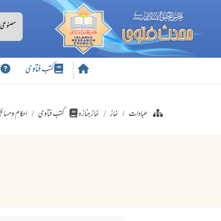
کتب فتاوی
س
عبادات
نماز
نماز جنازہ
کتب فتاوی
احکام ومسائل 