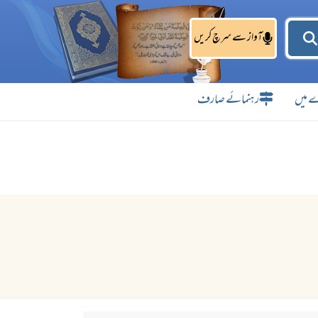
آواز سے سرچ کریں
 میں
رہنمائے صارف