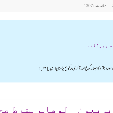
مشاہدات : 1307
ه وبركاته
 سورہ بقرہ کا پہلا رکوع اور آخری رکوع پڑھنا چاہیے یا نہیں؟
ب بعون الوهاب بشرط صح