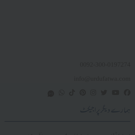
0092-300-0197274
info@urdufatwa.com
ہمارے دیگر پراجیکٹ