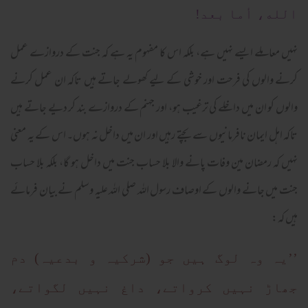
الله، أما بعد!
نہیں معاملے ایسے نہیں ہے، بلکہ اس کا مفہوم یہ ہے کہ جنت کے دروازے عمل
کرنے والوں کی فرحت اور خوشی کے لیے کھولے جاتے ہیں تاکہ ان عمل کرنے
والوں کو ان میں داخلے کی ترغیب ہو، اور جہنم کے دروازے بند کر دیے جاتے ہیں
تاکہ اہل ایمان نافرمانیوں سے بچتے رہیں اور ان میں داخل نہ ہوں۔ اس کے یہ معنی
نہیں کہ رمضان مین وفات پانے والا بلا حساب جنت میں داخل ہو گا، بلکہ بلا حساب
جنت میں جانے والوں کے اوصاف رسول اللہ صلی اللہ علیہ وسلم نے بیان فرمائے
ہیں کہ:
’’یہ وہ لوگ ہیں جو (شرکیہ و بدعیہ) دم
جھاڑ نہیں کرواتے، داغ نہیں لگواتے،