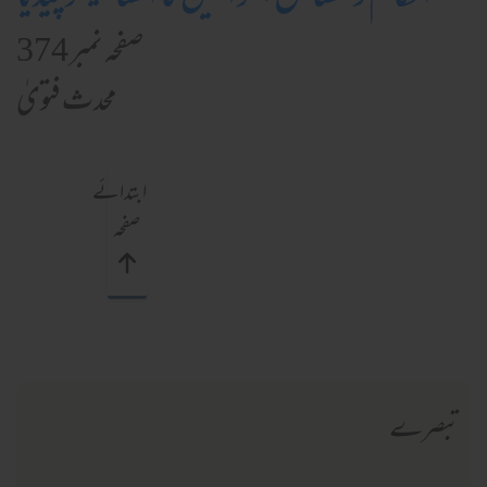
صفحہ نمبر 374
محدث فتویٰ
ابتدائے
صفحہ
تبصرے