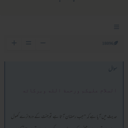
18096
سوال
السلام عليكم ورحمة الله وبركاته
حدیث میں آیا ہے کہ "جب رمضان آتا ہے تو جنت کے دروازے کھول