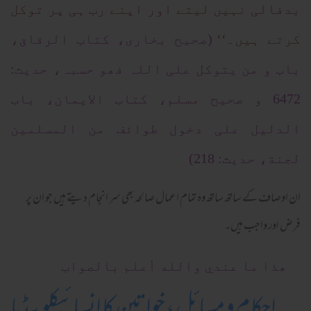
بدفالی نہیں لیتے اور اپنے رب ہی پر توکل
کرتے ہیں۔‘‘
(صحیح بخاری، کتاب الرقاق،
باب و من یتوکل علی اللہ فھو حسبہ، حدیث:
6472 و صحیح مسلم، کتاب الایمان، باب
الدلیل علی دخول طوائف من المسلمین
لجنة، حدیث: 218)
ان اوصاف کے ساتھ ساتھ وہ تمام اعمال صالحہ بھی سر انجام دیتے ہیں جو ان پر
فرض اور واجب ہیں۔
ھذا ما عندي والله أعلم بالصواب
احکام و مسائل، خواتین کا انسائیکلوپیڈیا