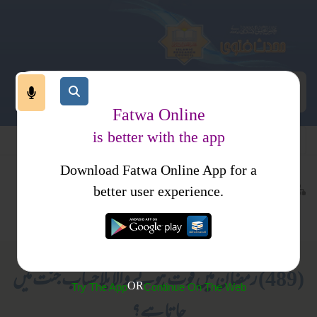
Fatwa Online
is better with the app
Download Fatwa Online App for a
عبادات
روزہ
کتب فتاوی
better user experience.
فضائل روزہ
احکام و مسائل، خواتین کا انسائیکلو پیڈیا
(489) رمضان میں فوت ہونے والا بلاحساب جنت میں
OR
Try The App
Continue On The Web
جاتا ہے؟