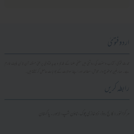
اردو فتویٰ
محدث فتویٰ، کتاب و سنت کی روشنی میں سلفی علما کے قدیم و جدید فتاویٰ پر مبنی مستند آن لائن پلیٹ فارم
ہے۔ صارفین موضوع وار تلاش، مطالعہ اور اپنے سوالات کے جوابات حاصل کر سکتے ہیں۔
رابطہ کریں
مرکز النور: کالج روڈ، نزد غازی چوک، ٹاؤن شپ، لاہور ۔ پاکستان