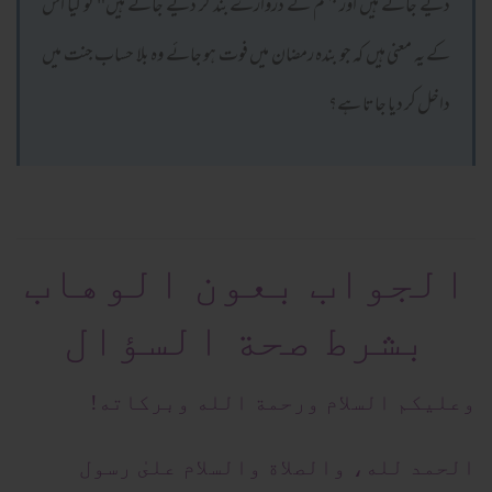
دیے جاتے ہیں اور جہنم کے دروازے بند کر دیے جاتے ہیں" تو کیا اس
کے یہ معنی ہیں کہ جو بندہ رمضان میں فوت ہو جائے وہ بلا حساب جنت میں
داخل کر دیا جاتا ہے؟
الجواب بعون الوهاب
بشرط صحة السؤال
وعلیکم السلام ورحمة الله وبرکاته!
الحمد لله، والصلاة والسلام علىٰ رسول