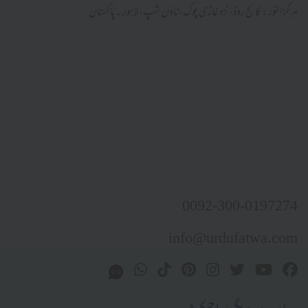
مرکز النور: کالج روڈ، نزد غازی چوک، ٹاؤن شپ، لاہور ۔ پاکستان
0092-300-0197274
info@urdufatwa.com