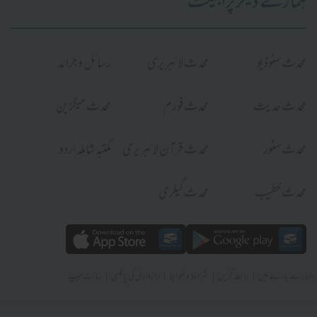
ہمارے دیگر پراجیکٹ
محدث سٹوڈیو
محدث لائبریری
رسائل و جرائد
محدث حدیث
محدث فورم
محدث میگزین
محدث سٹور
محدث قرآن لائبریری
مکتبہ شاملہ اردو
محدث خطیب
محدث گیلری
|
|
|
|
ہمارے بارے میں
رابطہ کریں
شرائط و ضوابط
رازداری کی پالیسی
سائٹ میپ