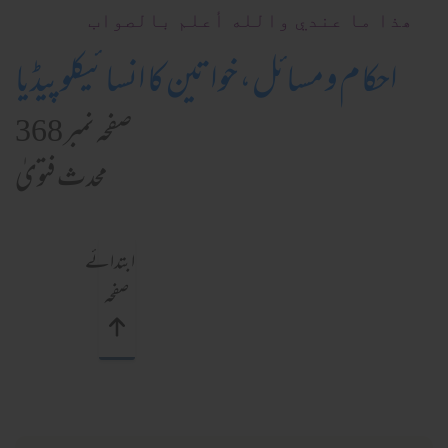
ھذا ما عندي والله أعلم بالصواب
احکام و مسائل، خواتین کا انسائیکلوپیڈیا
صفحہ نمبر 368
محدث فتویٰ
ابتدائے
صفحہ