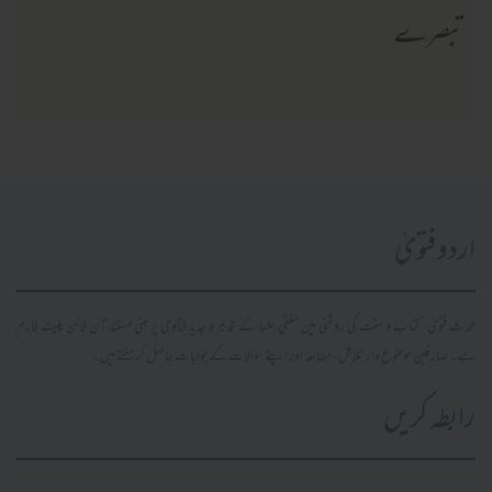
تبصرے
اردو فتویٰ
محدث فتویٰ، کتاب و سنت کی روشنی میں سلفی علما کے قدیم و جدید فتاویٰ پر مبنی مستند آن لائن پلیٹ فارم
ہے۔ صارفین موضوع وار تلاش، مطالعہ اور اپنے سوالات کے جوابات حاصل کر سکتے ہیں۔
رابطہ کریں