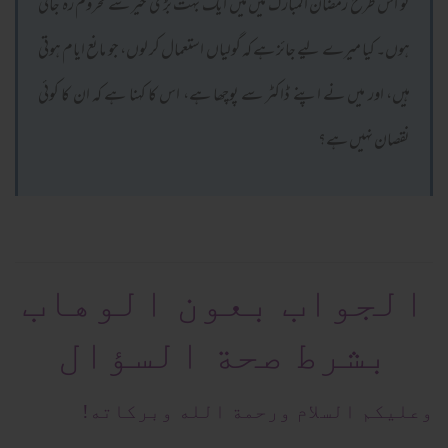
تو اس طرح رمضان المبارک میں میں ایک بہت بڑی خیر سے محروم رہ جاتی
ہوں۔ کیا میرے لیے جائز ہے کہ گولیاں استعمال کر لوں، جو مانع ایام ہوتی
ہیں، اور میں نے اپنے ڈاکٹر سے پوچھا ہے، اس کا کہنا ہے کہ ان کا کوئی
نقصان نہیں ہے؟
الجواب بعون الوهاب
بشرط صحة السؤال
وعلیکم السلام ورحمة الله وبرکاته!