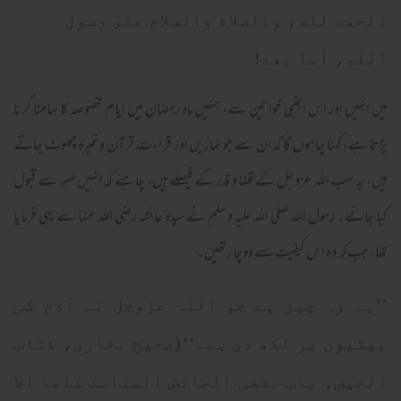
الحمد لله، والصلاة والسلام علىٰ رسول
الله، أما بعد!
میں انہیں اور اس اجنبی خواتین سے، جنہیں ماہ رمضان میں ایام مخصوصہ کا سامنا کرنا
پڑتا ہے، کہنا چاہوں گا کہ ان سے جو نمازیں اور قراءت قرآن وغیرہ چھوٹ جاتے
ہیں، یہ سب اللہ عزوجل کے قضا و قدر کے فیصلے ہیں، چاہئے کہ انہیں صبر سے قبول
کیا جائے۔ رسول اللہ صلی اللہ علیہ وسلم نے سیدہ عائشہ رضی اللہ عنہا سے یہی فرمایا
تھا، جب کہ وہ اس کیفیت سے دوچار تھیں۔
’’یہ وہ چیز ہے جو اللہ عزوجل نے آدم کی
بیٹیوں پر لکھ دی ہے۔‘‘
(صحیح بخاری، کتاب
الحیض، باب تقضی الحائض المناسک کلھا الا