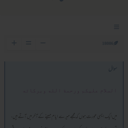
18086
سوال
السلام عليكم ورحمة الله وبركاته
میں ایک ایسی عورت ہوں کہ مجھے میرے ایام مہینے کے آخر میں آتے ہیں،