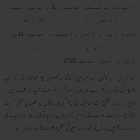
الطواف بالبیت، حدیث: 299 و صحیح مسلم،
کتاب الحج، باب بیان وجوہ الاحرام وانہ
یجوز افراد الحج والتمتع، حدیث: 1211 و
سنن ابی داود، کتاب المناسک، باب فی
افراد الحج، حدیث: 1782)
لہذا ہم بھی اس خاتون سے یہی کہیں گے کہ یہ مخصوص ایام جو اللہ نے آدم علیہ
السلام کی بیٹیوں پر لکھ دیے ہیں ان پر صبر کریں اور اپنے آپ کو خطرے میں نہ
ڈالیں۔ ہماری تحقیق کے مطابق مانع ایام گولیاں خاتون کی صحت پر منفی اثرات
ڈالتی ہیں، ان سے عورت کے رحم میں خرابیاں پیدا ہو جاتی ہیں، بلکہ ان ادویات کی
وجہ سے رحم میں پرورش پانے والے جنین کی شکل و صورت تک بگڑ جاتی ہے۔