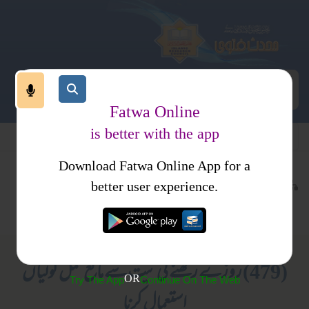
Fatwa Online
is better with the app
Download Fatwa Online App for a
عبادات
روزہ
کتب فتاوی
better user experience.
مسائل رمضان
احکام و مسائل، خواتین کا انسائیکلو پیڈیا
(479) روزے رکھنے کی نیت سے مانع حمل گولیاں
OR
Try The App
Continue On The Web
استعمال کرنا