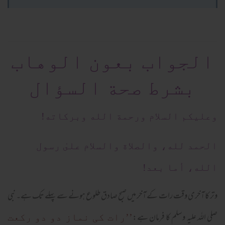
الجواب بعون الوهاب
بشرط صحة السؤال
وعلیکم السلام ورحمة الله وبرکاته!
الحمد لله، والصلاة والسلام علىٰ رسول
الله، أما بعد!
وتر کا آخری وقت رات کے آخر میں صبح صادق طلوع ہونے سے پہلے تک ہے۔ نبی
صلی اللہ علیہ وسلم کا فرمان ہے:
’’رات کی نماز دو دو رکعت