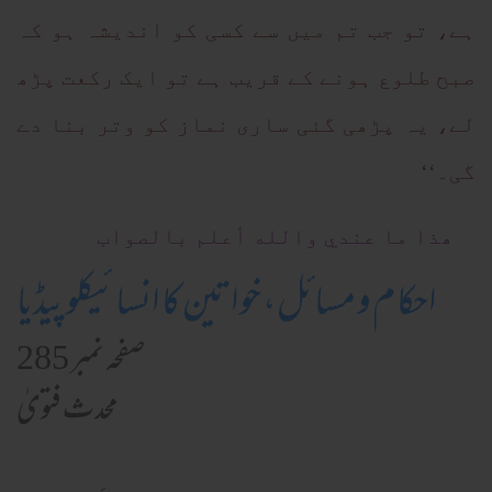
ہے، تو جب تم میں سے کسی کو اندیشہ ہو کہ
صبح طلوع ہونے کے قریب ہے تو ایک رکعت پڑھ
لے، یہ پڑھی گئی ساری نماز کو وتر بنا دے
گی۔‘‘
ھذا ما عندي والله أعلم بالصواب
احکام و مسائل، خواتین کا انسائیکلوپیڈیا
صفحہ نمبر 285
محدث فتویٰ