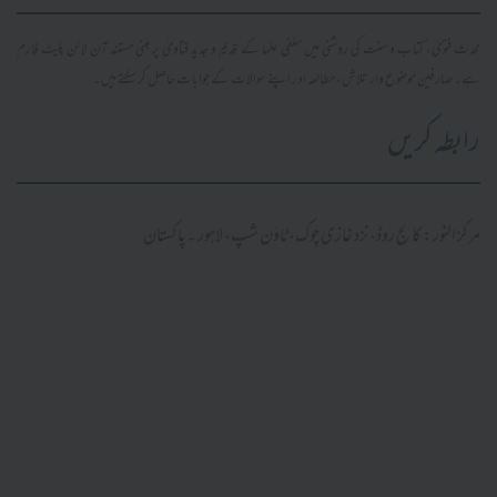
محدث فتویٰ، کتاب و سنت کی روشنی میں سلفی علما کے قدیم و جدید فتاویٰ پر مبنی مستند آن لائن پلیٹ فارم
ہے۔ صارفین موضوع وار تلاش، مطالعہ اور اپنے سوالات کے جوابات حاصل کر سکتے ہیں۔
رابطہ کریں
مرکز النور: کالج روڈ، نزد غازی چوک، ٹاؤن شپ، لاہور ۔ پاکستان