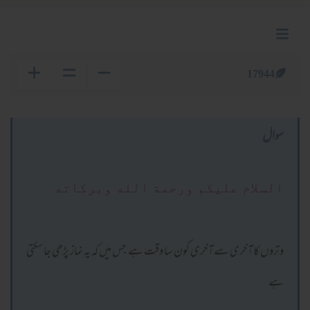
17944
سوال
السلام عليكم ورحمة الله وبركاته
وتروں کا آخری سے آخری کون سا وقت ہے جس میں کہ یہ نماز پڑھی جا سکتی
ہے