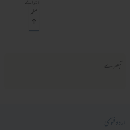
ابتدائے
صفحہ
تبصرے
اردو فتویٰ