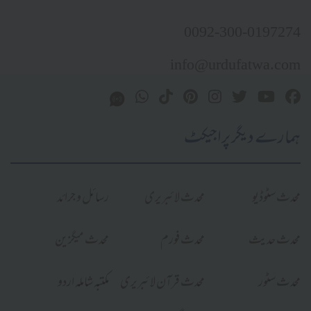
0092-300-0197274
info@urdufatwa.com
ہمارے دیگر پراجیکٹ
محدث سٹوڈیو
محدث لائبریری
رسائل و جرائد
محدث حدیث
محدث فورم
محدث میگزین
محدث سٹور
محدث قرآن لائبریری
مکتبہ شاملہ اردو