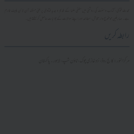
محدث فتویٰ، کتاب و سنت کی روشنی میں سلفی علما کے قدیم و جدید فتاویٰ پر مبنی مستند آن لائن پلیٹ فارم
ہے۔ صارفین موضوع وار تلاش، مطالعہ اور اپنے سوالات کے جوابات حاصل کر سکتے ہیں۔
رابطہ کریں
مرکز النور: کالج روڈ، نزد غازی چوک، ٹاؤن شپ، لاہور ۔ پاکستان