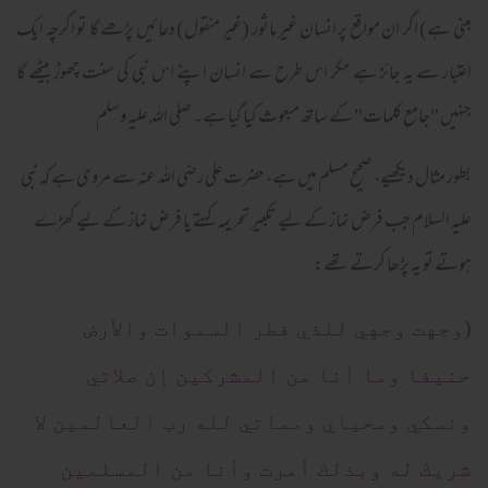
مبنی ہے) اگر ان مواقع پر انسان غیر ماثور (غیر منقول) دعائیں پڑھے گا تو اگرچہ ایک
اعتبار سے یہ جائز ہے مگر اس طرح سے انسان اپنے اس نبی کی سنت چھوڑ بیٹھے گا
جنہیں "جامع کلمات" کے ساتھ مبعوث کیا گیا ہے۔ صلی اللہ علیہ وسلم
بطور مثال دیکھیے، صحیح مسلم میں ہے، حضرت علی رضی اللہ عنہ سے مروی ہے کہ نبی
علیہ السلام جب فرض نماز کے لیے تکبیر تحریمہ کہتے یا فرض نماز کے لیے کھڑے
ہوتے تو یہ پڑھا کرتے تھے:
(وجهت وجهي للذي فطر السموات والأرض
حنيفا وما أنا من المشركين إن صلاتي
ونسكي ومحياي ومماتي لله رب العالمين لا
شريك له وبذلك أمرت وأنا من المسلمين