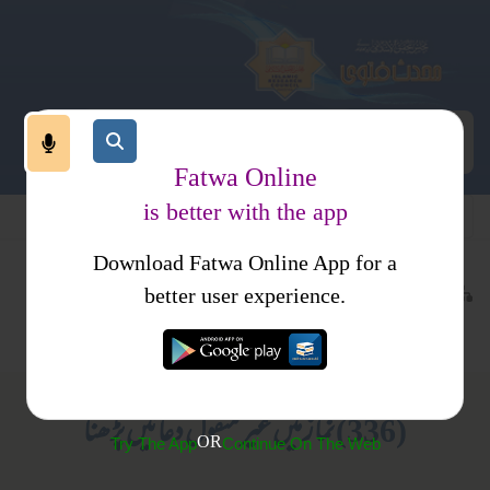
Fatwa Online
is better with the app
Download Fatwa Online App for a
عبادات
نماز
کتب فتاوی
better user experience.
اذکار وادعیہ
احکام و مسائل، خواتین کا انسائیکلو پیڈیا
(336) نماز میں غیر منقول دعائیں پڑھنا
OR
Try The App
Continue On The Web