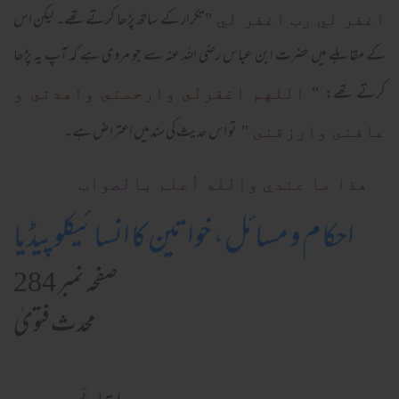
" تکرار کے ساتھ پڑھا کرتے تھے۔ لیکن اس
اغفر لي رب اغفر لي
کے مقابلے میں حضرت ابن عباس رضی اللہ عنہ سے جو مروی ہے کہ آپ یہ پڑھا
کرتے تھے:
" اللهم اغفرلى وارحمنى واهدنى و
تو اس حدیث کی سند میں اعتراض ہے۔
عافنى وارزقنى "
ھذا ما عندي والله أعلم بالصواب
احکام و مسائل، خواتین کا انسائیکلوپیڈیا
صفحہ نمبر 284
محدث فتویٰ