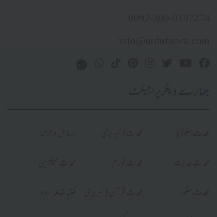
0092-300-0197274
info@urdufatwa.com
ہمارے دیگر پراجیکٹ
محدث سٹوڈیو
محدث لائبریری
رسائل و جرائد
محدث حدیث
محدث فورم
محدث میگزین
محدث سٹور
محدث قرآن لائبریری
مکتبہ شاملہ اردو