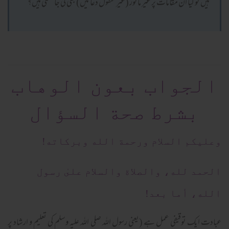
ہیں تو کیا ان مقامات پر غیر ماثور (غیر منقول دعائیں) بھی کی جا سکتی ہیں؟
الجواب بعون الوهاب
بشرط صحة السؤال
وعلیکم السلام ورحمة الله وبرکاته!
الحمد لله، والصلاة والسلام علىٰ رسول
الله، أما بعد!
عبادت ایک توقیفی عمل ہے (یعنی رسول اللہ صلی اللہ علیہ وسلم کی تعلیم و ارشاد پر