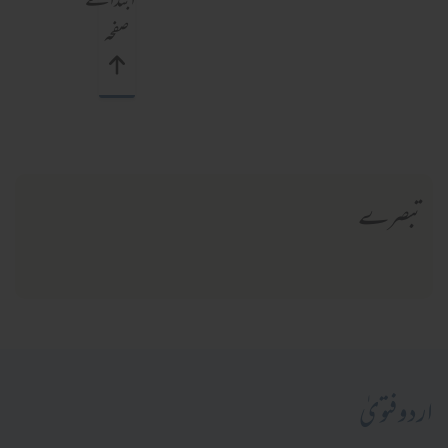
ابتدائے
صفحہ
تبصرے
اردو فتویٰ