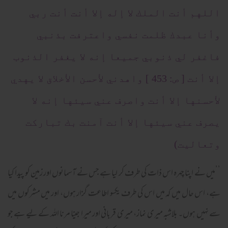
اللهم أنت الملك لا إله إلا أنت أنت ربي
وأنا عبدك ظلمت نفسي واعترفت بذنبي
فاغفر لي ذنوبي جميعا إنه لا يغفر الذنوب
إلا أنت [ ص: 453 ] واهدني لأحسن الأخلاق لا يهدي
لأحسنها إلا أنت واصرف عني سيئها إنه لا
يصرف عني سيئها إلا أنت آمنت بك تباركت
وتعاليت)
’’میں نے اپنا چہرہ اس ذات کی طرف کر لیا ہے جس نے آسمانوں اور زمین کو پیدا کیا
ہے، اس حال میں کہ میں اس کی طرف یکسو اطاعت گزار ہوں، اور میں مشرکوں میں
سے نہیں ہوں۔ بلاشبہ میری نماز، میری قربانی اور میرا جینا مرنا اللہ کے لیے ہے جو