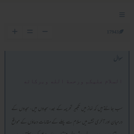
17943
سوال
السلام عليكم ورحمة الله وبركاته
سب جانتے ہیں کہ نماز میں تکبیر تحریمہ کے بعد، سجدوں میں، سجدوں کے
درمیان اور آخری تشہد میں سلام سے پہلے کے مقامات دعاؤں کے مواقع