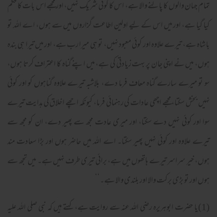
تمام جہان والوں کا پالنے والا ہے، اس کا کوئی شریک نہیں، اور مجھے اس بات کا حکم
کیا گیا ہے، اور میں اس کے لیے اولین اطاعت گزاروں میں سے ہوں، اے اللہ تو
باشاہ ہے، تیرے علاوہ اور کوئی معبود نہیں، تو ہی میرا رب ہے، اور میں تیرا ہی بندہ
ہوں، میں نے اپنی جان پر بہت زیادتی کی ہے، میں اپنے گناہ کا اعتراف کرتا ہوں،
سو تو میرے سارے گناہ معاف فرما دے، بلاشبہ تیرے علاوہ گناہوں کو اور کوئی
نہیں بخش سکتا، مجھے اچھی عادات کی رہنمائی فرما، کیونکہ اچھے اخلاق کی ہدایت تیرے
سوا اور کوئی نہیں دے سکتا، اور میری عادت مجھ سے پھیر دے، ان کو مجھ سے
تیرے علاوہ اور کوئی نہیں پھیر سکتا۔ اے اللہ میں حاضر ہوں اور بڑا سعادت مند
ہوں، خیر سراسر تیرے ہاتھوں میں ہے، برائی تیری طرف نہیں ہے۔ میں تجھ سے
ہوں اور تو بڑی برکت والا اور بلندی والا ہے۔‘‘
(1)یا حضرت ابوہریرہ رضی اللہ عنہ سے روایت ہے، کہتے ہیں کہ نبی صلی اللہ علیہ