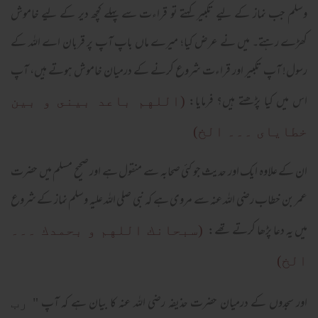
وسلم جب نماز کے لیے تکبیر کہتے تو قراءت سے پہلے کچھ دیر کے لیے خاموش
کھڑے رہتے۔ میں نے عرض کیا؛ میرے ماں باپ آپ پر قربان اے اللہ کے
رسول! آپ تکبیر اور قراءت شروع کرنے کے درمیان خاموش ہوتے ہیں، آپ
اس میں کیا پڑھتے ہیں؟ فرمایا:
(اللهم باعد بينى و بين
خطاياى ۔۔۔ الخ)
ان کے علاوہ ایک اور حدیث جو کئی صحابہ سے منقول ہے اور صحیح مسلم میں حضرت
عمر بن خطاب رضی اللہ عنہ سے مروی ہے کہ نبی صلی اللہ علیہ وسلم نماز کے شروع
میں یہ دعا پڑھا کرتے تھے:
(سبحانك اللهم و بحمدك ۔۔۔
الخ)
اور سجدوں کے درمیان حضرت حذیفہ رضی اللہ عنہ کا بیان ہے کہ آپ "
رب