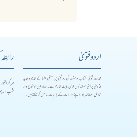
اردو فتویٰ
رابطہ 
محدث فتویٰ، کتاب و سنت کی روشنی میں سلفی علما کے قدیم و جدید
مرکز النور
فتاویٰ پر مبنی مستند آن لائن پلیٹ فارم ہے۔ صارفین موضوع وار
شپ، لاہور
تلاش، مطالعہ اور اپنے سوالات کے جوابات حاصل کر سکتے ہیں۔