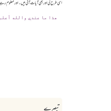
اسی طرح کی اور بھی آیات آئی ہیں۔ اور معلوم رہے 
ھذا ما عندي والله أعلم
تبصرے