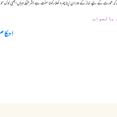
کہ عورت کے لیے نماز کے دوران اپنا چہرہ کھلا رکھنا سنت ہے بشرطیکہ وہاں اجنبی لوگ مو
 بالصواب
احکام 