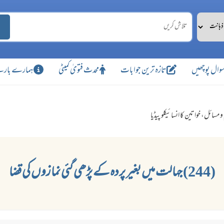
وال پوچھیں
تازہ ترین جوابات
محدث فتویٰ کمیٹی
ہمارے بارے
و مسائل، خواتین کا انسائیکلو پیڈیا
(244) جہالت میں بغیر پردہ کے پڑھی گئی نمازوں کی قضا