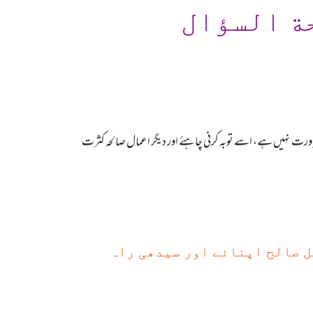
ة السؤال
 ضرورت نہیں ہے، اسے توبہ کرنی چاہئے اور دیگر اعمال صالحہ کثرت
مل صالح اپنائے اور سیدھی راہ