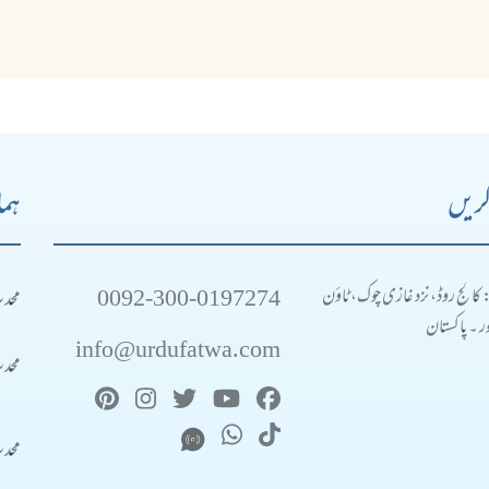
کریں
ہما
0092-300-0197274
محد
: کالج روڈ، نزد غازی چوک، ٹاؤن
 ۔ پاکستان
info@urdufatwa.com
محد
محد