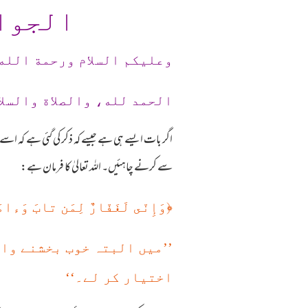
الجوا
وعلیکم السلام ورحمة الله
الحمد لله، والصلاة والسلا
اگر بات ایسے ہی ہے جیسے کہ ذکر کی گئی ہے کہ اسے
سے کرنے چاہئیں۔ اللہ تعالیٰ کا فرمان ہے:
﴿
وَإِنّى لَغَفّارٌ لِمَن تابَ وَءامَن
’’میں البتہ خوب بخشنے وال
اختیار کر لے۔‘‘