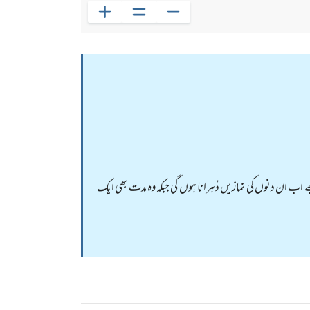
جھے اب ان دنوں کی نمازیں دُہرانا ہوں گی جبکہ وہ مدت بھی ایک