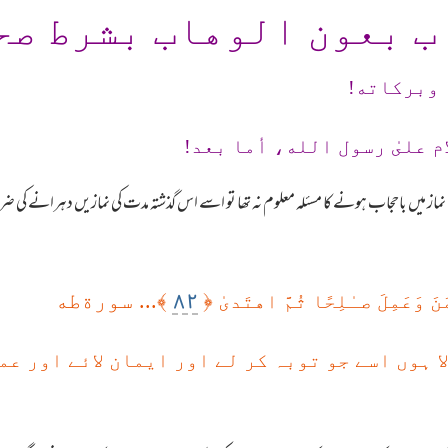
ب بعون الوهاب بشرط صح
 وبرکاته!
م علىٰ رسول الله، أما بعد!
 نماز میں باحجاب ہونے کا مسئلہ معلوم نہ تھا تو اسے اس گذشتہ مدت کی نمازیں دہرانے کی
٨٢
﴿
﴾... سورةطه
َ وَعَمِلَ صـٰلِحًا ثُمَّ اهتَدىٰ
ا ہوں اسے جو توبہ کر لے اور ایمان لائے اور ع