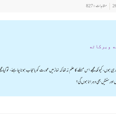
مشاہدات : 827
ه وبركاته
وں، کیونکہ مجھے اس مسئلے کا علم نہ تھا کہ نماز میں عورت کو باحجاب ہونا چاہئے، تو کیا م
اور سنتیں بھی دہرانا ہوں گی؟