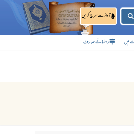
آواز سے سرچ کریں
 میں
رہنمائے صارف