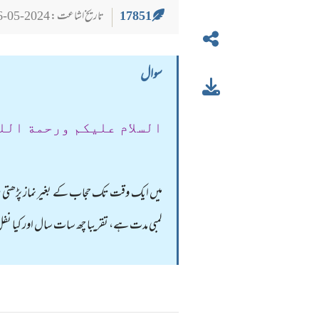
17851
تاریخ اشاعت : 2024-05-26
سوال
السلام عليكم ورحمة الل
میں ایک وقت تک حجاب کے بغیر نماز پڑھتی رہی ہ
لمبی مدت ہے، تقریبا چھ سات سال اور کیا نفل 