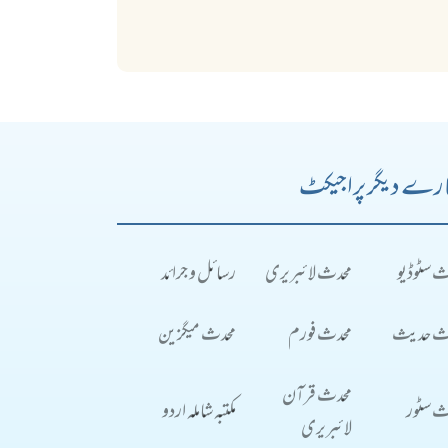
رے دیگر پراجیکٹ
ث سٹوڈیو
محدث لائبریری
رسائل و جرائد
ث حدیث
محدث فورم
محدث میگزین
محدث قرآن
ث سٹور
مکتبہ شاملہ اردو
لائبریری