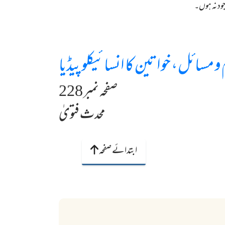
جود نہ ہوں۔
و مسائل، خواتین کا انسائیکلوپیڈیا
صفحہ نمبر 228
محدث فتویٰ
ابتدائے صفحہ