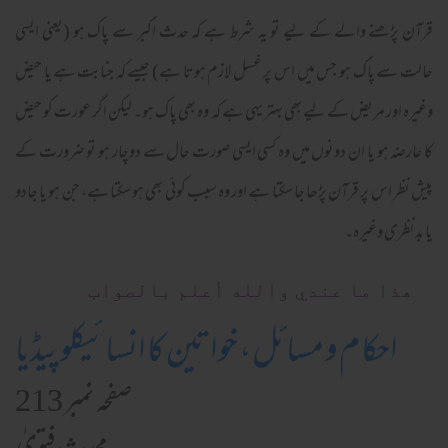
قرآن پڑھنے والے کے لیے تو یہ شرط ہے کہ حدث اکبر سے پاک ہو (یعنی ایسی
حالت سے پاک ہو جس میں اس پر غسل لازم ہوتا ہے) جیسے کہ جنابت ہے یا حیض
وغیرہ اور مریض کے لیے بھی بہتر یہی ہے کہ وہ بھی پاک ہو۔ لیکن اگر عورت کو حیض
کا عارضہ ہو یا ان دونوں میں وہ کسی ایسی صورت حال سے دوچار ہو تو ضرورت کے
پیش نظر اس پر قرآن پڑھا جا سکتا ہے اور وہ سبب کوئی بھی ہو سکتا ہے، جن ہو یا جادو
یا بدنظری وغیرہ۔
ھذا ما عندي والله أعلم بالصواب
احکام و مسائل، خواتین کا انسائیکلوپیڈیا
صفحہ نمبر 213