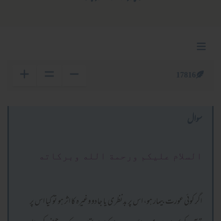
17816
سوال
السلام عليكم ورحمة الله وبركاته
اگر کوئی عورت بیمار ہو، اس پر بدنظری یا جادو وغیرہ کا اثر ہو تو کیا اس پر