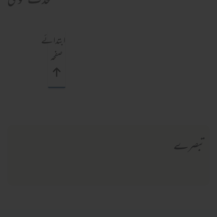
محدث فتویٰ
ابتدائے
صفحہ
تبصرے