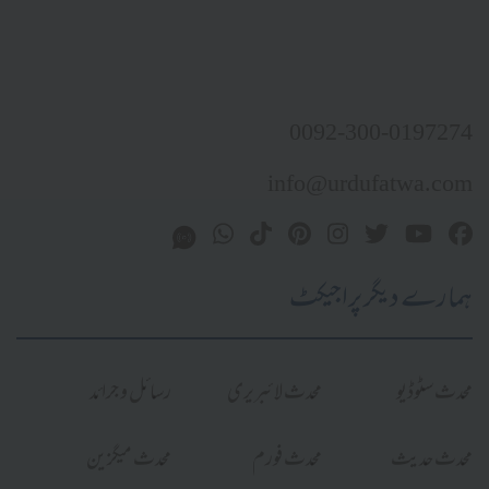
0092-300-0197274
info@urdufatwa.com
ہمارے دیگر پراجیکٹ
محدث سٹوڈیو
محدث لائبریری
رسائل و جرائد
محدث حدیث
محدث فورم
محدث میگزین