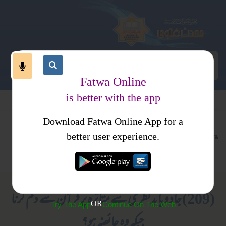
Fatwa Online
is better with the app
Download Fatwa Online App for a
عبادات
طہارت
کتب فتاوی
better user experience.
حیض
احکام و مسائل، خواتین کا انسائیکلو پیڈیا
(209) جادو یا بدنظری سے متاثرہ پر قرآن سے دم کرنا
OR
Try The App
Continue On The Web
جبکہ وہ حائضہ ہو؟