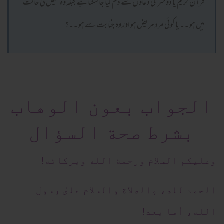
قرآن کریم یا دوسری دعاؤں سے دم کیا جا سکتا ہے جبکہ وہ حیض کی حالت
میں ہو ۔۔ یا کوئی مرد مریض ہو اور وہ جنابت سے ہو ۔۔؟
الجواب بعون الوهاب
بشرط صحة السؤال
وعلیکم السلام ورحمة الله وبرکاته!
الحمد لله، والصلاة والسلام علىٰ رسول
الله، أما بعد!