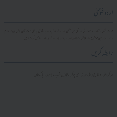
اردو فتویٰ
محدث فتویٰ، کتاب و سنت کی روشنی میں سلفی علما کے قدیم و جدید فتاویٰ پر مبنی مستند آن لائن پلیٹ فارم
ہے۔ صارفین موضوع وار تلاش، مطالعہ اور اپنے سوالات کے جوابات حاصل کر سکتے ہیں۔
رابطہ کریں
مرکز النور: کالج روڈ، نزد غازی چوک، ٹاؤن شپ، لاہور ۔ پاکستان