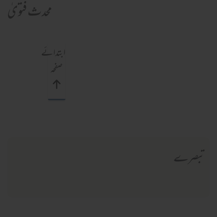
محدث فتویٰ
ابتدائے
صفحہ
تبصرے