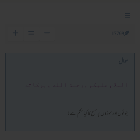
17769
سوال
السلام عليكم ورحمة الله وبركاته
جوتوں اور موزوں پر مسح کا کیا حکم ہے؟