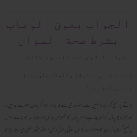
الجواب بعون الوهاب
بشرط صحة السؤال
وعلیکم السلام ورحمة الله وبرکاته!
الحمد لله، والصلاة والسلام علىٰ رسول
الله، أما بعد!
جوتے پر مسح کرنا جائز نہیں ہے۔ ضروری ہے کہ جوتا اتار کر پاؤں دھوئے جائیں۔
اور موزہ جو پاؤں کو ڈھانپتا ہے (اور پاؤں کا مخصوص لباس اور لفافہ سا ہوتا ہے) اس
پر مسح کرنا جائز ہے خواہ چمڑے کا ہو یا سوتی یا اونی وغیرہ، بشرطیکہ ایسی چیز سے بنا ہو