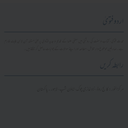
اردو فتویٰ
محدث فتویٰ، کتاب و سنت کی روشنی میں سلفی علما کے قدیم و جدید فتاویٰ پر مبنی مستند آن لائن پلیٹ فارم
ہے۔ صارفین موضوع وار تلاش، مطالعہ اور اپنے سوالات کے جوابات حاصل کر سکتے ہیں۔
رابطہ کریں
مرکز النور: کالج روڈ، نزد غازی چوک، ٹاؤن شپ، لاہور ۔ پاکستان