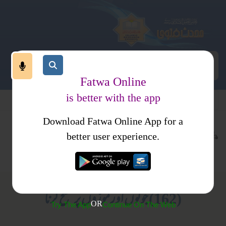
Fatwa Online
is better with the app
Download Fatwa Online App for a
عبادات
طہارت
کتب فتاوی
better user experience.
وضو
احکام و مسائل، خواتین کا انسائیکلو پیڈیا
(162) جوتوں اور موزوں پر مسح کرنا
OR
Try The App
Continue On The Web