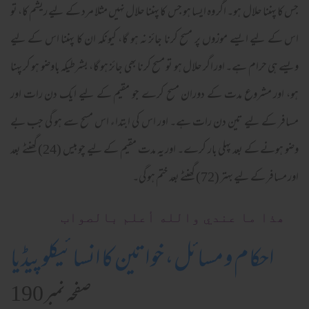
جس کا پہننا حلال ہو۔ اگر وہ ایسا ہو جس کا پہننا حلال نہیں مثلا مرد کے لیے ریشم کا، تو
اس کے لیے ایسے موزوں پر مسح کرنا جائز نہ ہو گا، کیونکہ ان کا پہننا اس کے لیے
ویسے ہی حرام ہے۔ اور اگر حلال ہو تو مسح کرنا بھی جائز ہو گا، بشرطیکہ باوضو ہو کر پہنا
ہو، اور مشروع مدت کے دوران مسح کرے جو مقیم کے لیے ایک دن رات اور
مسافر کے لیے تین دن رات ہے۔ اور اس کی ابتداء اس مسح سے ہو گی جب بے
وضو ہونے کے بعد پہلی بار کرے۔ اور یہ مدت مقیم کے لیے چوبیس (24) گھنٹے بعد
اور مسافر کے لیے بہتر (72) گھنٹے بعد ختم ہو گی۔
ھذا ما عندي والله أعلم بالصواب
احکام و مسائل، خواتین کا انسائیکلوپیڈیا
صفحہ نمبر 190