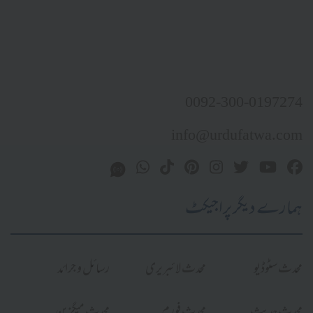
0092-300-0197274
info@urdufatwa.com
ہمارے دیگر پراجیکٹ
محدث سٹوڈیو
محدث لائبریری
رسائل و جرائد
محدث حدیث
محدث فورم
محدث میگزین