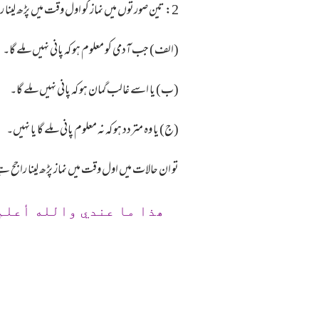
2: تین صورتوں میں نماز کو اول وقت میں پڑھ لینا راجح ہے:
(الف) جب آدمی کو معلوم ہو کہ پانی نہیں ملے گا۔
(ب) یا اسے غالب گمان ہو کہ پانی نہیں ملے گا۔
(ج) یا وہ متردد ہو کہ نہ معلوم پانی ملے گا یا نہیں۔
تو ان حالات میں اول وقت میں نماز پڑھ لینا راجح 
ھذا ما عندي والله أعلم