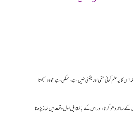
اس کا یہ علم کوئی حتمی اور یقینی نہیں ہے، ممکن ہے جو وہ سمجھتا
 کے ساتھ وضو کرنا، اور اس کے بالمقابل اول وقت میں نماز پڑھنا