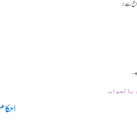
ہے۔
 بالصواب
احکام 