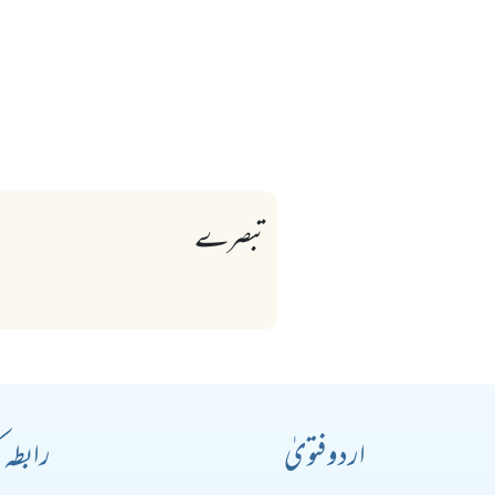
تبصرے
اردو فتویٰ
رابطہ 