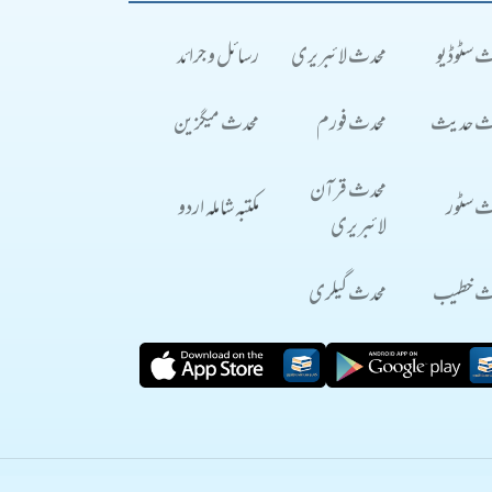
ث سٹوڈیو
محدث لائبریری
رسائل و جرائد
ث حدیث
محدث فورم
محدث میگزین
محدث قرآن
ث سٹور
مکتبہ شاملہ اردو
لائبریری
ث خطیب
محدث گیلری