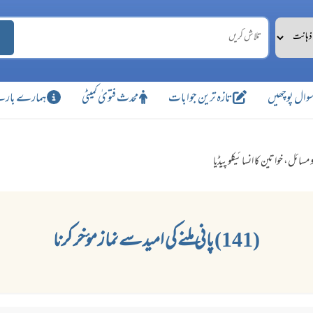
وال پوچھیں
تازہ ترین جوابات
محدث فتویٰ کمیٹی
ہمارے بارے
 مسائل، خواتین کا انسائیکلو پیڈیا
(141) پانی ملنے کی امید سے نماز مؤخر کرنا