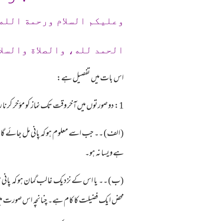
وعلیکم السلام ورحمة الله
الحمد لله، والصلاة والسلا
اس بات میں تفصیل ہے:
1: دو صورتوں میں آخر وقت تک نماز کو مؤخر کرنا راجح ہے۔
(الف) ۔۔ جب اسے معلوم ہو کہ پانی مل جائے گا، تو ا
ہے ویسا نہ ہو۔
(ب) ۔۔ یا اس کے نزدیک غالب گمان ہو کہ پانی مل 
محض ایک فضیلت کا کام ہے۔ چنانچہ اس صورت میں ن