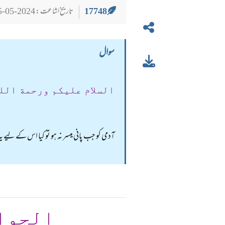
17748
تاریخ اشاعت : 2024-05-25
سوال
السلام عليكم ورحمة الل
آدمی کو جب پانی میسر نہ ہو تو کیا اس کے لیے 
الجوا