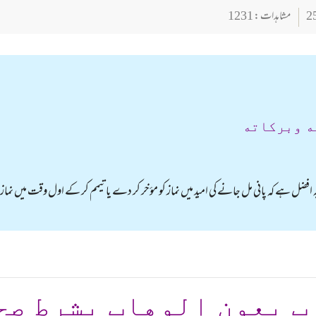
مشاہدات : 1231
ه وبركاته
یہ افضل ہے کہ پانی مل جانے کی امید میں نماز کو مؤخر کر دے یا تیمم کر کے اول وقت میں نما
ب بعون الوهاب بشرط صح