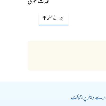
محدث فتویٰ
ابتدائے صفحہ
رے دیگر پراجیکٹ