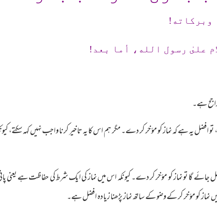
 وبرکاته!
م علىٰ رسول الله، أما بعد!
فضل یہ ہے کہ نماز کو مؤخر کر دے۔ مگر ہم اس کا یہ تاخیر کرنا واجب نہیں کہہ سکتے، کیونکہ 
جائے گا تو نماز کو مؤخر کر دے۔ کیونکہ اس میں نماز کی ایک شرط کی حفاظت ہے یعنی پانی
ماز کو مؤخر کر کے وضو کے ساتھ نماز پڑھنا زیادہ افضل ہے۔