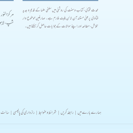
محدث فتویٰ، کتاب و سنت کی روشنی میں سلفی علما کے قدیم و جدید
مرکز النور
فتاویٰ پر مبنی مستند آن لائن پلیٹ فارم ہے۔ صارفین موضوع وار
شپ، لاہور
تلاش، مطالعہ اور اپنے سوالات کے جوابات حاصل کر سکتے ہیں۔
ہمارے بارے میں
|
رابطہ کریں
|
شرائط و ضوابط
|
رازداری کی پالیسی
|
سائٹ 