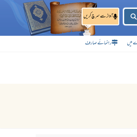
آواز سے سرچ کریں
 میں
رہنمائے صارف