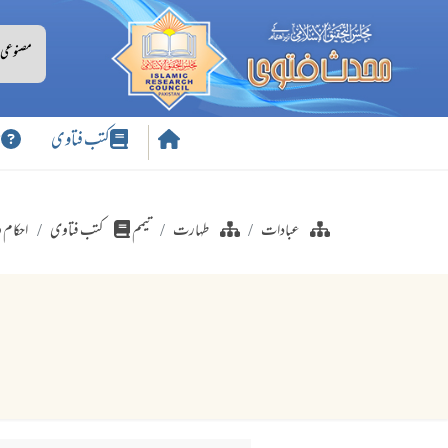
کتب فتاوی
س
عبادات
طہارت
تیمم
کتب فتاوی
احکام و