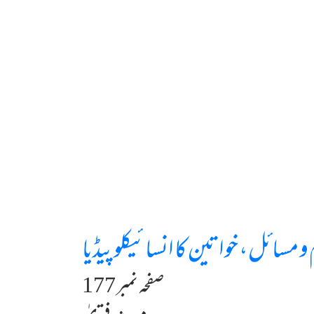
و مسائل، خواتین کا انسائیکلوپیڈیا
صفحہ نمبر 177