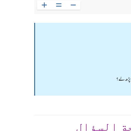
ز پڑھ لے؟
ة السؤال