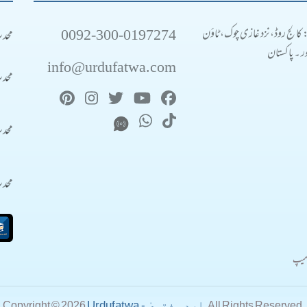
0092-300-0197274
محد
: کالج روڈ، نزد غازی چوک، ٹاؤن
 ۔ پاکستان
info@urdufatwa.com
محد
محد
محد
میپ
Urdufatwa - اردو فتویٰ
Copyright © 2026
. All Rights Reserved.