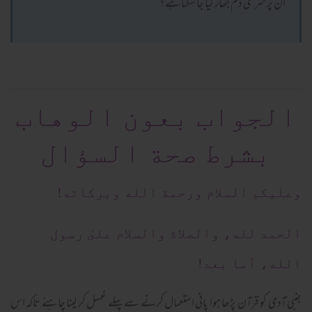
ان پر شرعی دم جھاڑ کیا جا سکتا ہے؟
الجواب بعون الوهاب
بشرط صحة السؤال
وعلیکم السلام ورحمة الله وبرکاته!
الحمد لله، والصلاة والسلام علىٰ رسول
الله، أما بعد!
جنبی آدمی کو قرآن پڑھا ہوا پانی استعمال کرنے سے پہلے غسل کر لینا چاہئے تاکہ اس