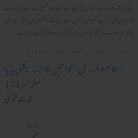
پانی کی تاثیر بڑھ جائے، خواہ یہ پانی پینے کے لیے ہو یا غسل کے لیے۔ البتہ حائضہ
اورنفاس والی کو اپنے مخصوص ایام میں ایسے پانی کے استعمال میں کوئی حرج نہیں
کیونکہ ہو سکتا ہے کہ اگر کچھ زیادہ دن تاخیر کی گئی تو اسے کوئی تکلیف ہو جائے۔
ھذا ما عندي والله أعلم بالصواب
احکام و مسائل، خواتین کا انسائیکلوپیڈیا
صفحہ نمبر 174
محدث فتویٰ
ابتدائے
صفحہ