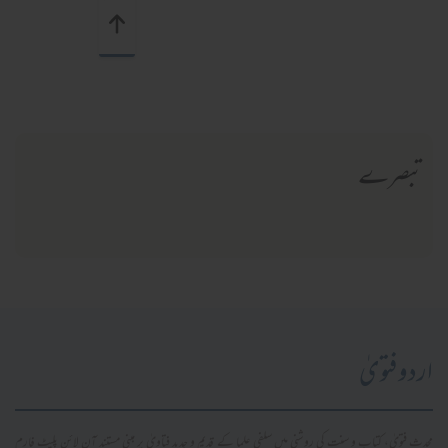
تبصرے
اردو فتویٰ
محدث فتویٰ، کتاب و سنت کی روشنی میں سلفی علما کے قدیم و جدید فتاویٰ پر مبنی مستند آن لائن پلیٹ فارم