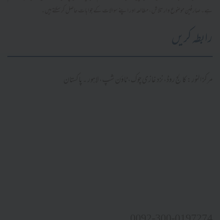
ہے۔ صارفین موضوع وار تلاش، مطالعہ اور اپنے سوالات کے جوابات حاصل کر سکتے ہیں۔
رابطہ کریں
مرکز النور: کالج روڈ، نزد غازی چوک، ٹاؤن شپ، لاہور ۔ پاکستان
0092-300-0197274