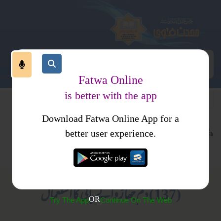
Fatwa Online
is better with the app
Download Fatwa Online App for a
عبادات
طہارت
کتب فتاوی
better user experience.
پانی اور اقسام
احکام و مسائل، خواتین کا انسائیکلو پیڈیا
(137) دم جھاڑ والے پانی کا استعمال
OR
Try The App
Continue On The Web