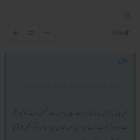
17744
سوال
السلام عليكم ورحمة الله وبركاته
جس پانی پرقرآن پڑھا گیا ہو اسے پینے یا اس سے غسل کرنے کا کیا حکم
ہے؟ اوراگرعورت اپنے ایام میں ہو یا نفاس میں، یا مرد اگر اجنبی ہو تو کیا