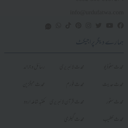
info@urdufatwa.com
ہمارے دیگر پراجیکٹ
محدث سٹوڈیو
محدث لائبریری
رسائل و جرائد
محدث حدیث
محدث فورم
محدث میگزین
محدث سٹور
محدث قرآن لائبریری
مکتبہ شاملہ اردو
محدث خطیب
محدث گیلری