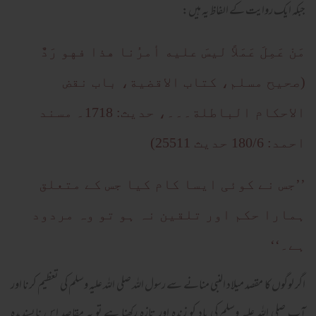
جبکہ ایک روایت کے الفاظ یہ ہیں:
مَنْ عَمِلَ عَمَلاً ليسَ عليه أمرُنا هذا فهو رَدٌّ
(صحيح مسلم، كتاب الاقضية، باب نقض
الاحكام الباطلة۔۔۔، حديث: 1718۔ مسند
احمد: 180/6 حديث 25511)
’’جس نے کوئی ایسا کام کیا جس کے متعلق
ہمارا حکم اور تلقین نہ ہو تو وہ مردود
ہے۔‘‘
اگر لوگوں کا مقصد میلاد النبی منانے سے رسول اللہ صلی اللہ علیہ وسلم کی تعظیم کرنا اور
آپ صلی اللہ علیہ وسلم کی یاد کو زندہ اور تازہ رکھنا ہے تو یہ مقاصد اس ناپسندیدہ