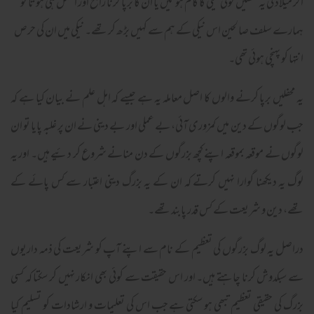
اگر میلاد کی یہ محفلیں کوئی نیکی کا کام ہوتیں یا ان کا برپا کرنا راجح اور افضل ہی ہوتا تو
ہمارے سلف صالحین اس نیکی کے ہم سے کہیں بڑھ کر تھے۔ نیکی میں ان کی حرص
انتہا کو پہنچی ہوئی تھی۔
یہ محفلیں برپا کرنے والوں کا اصل معاملہ یہ ہے جیسے کہ اہل علم نے بیان کیا ہے کہ
جب لوگوں کے دین میں کمزوری آئی، بے عملی اور بے دینی نے ان پر غلبہ پایا تو ان
لوگوں نے موقعہ بموقعہ اپنے کچھ بزرگوں کے دن منانے شروع کر دئیے ہیں۔ اور یہ
لوگ یہ دیکھنا گوارا نہیں کرتے کہ ان کے یہ بزرگ دینی اعتبار سے کس پائے کے
تھے، دین و شریعت کے کس قدر پابند تھے۔
دراصل یہ لوگ بزرگوں کی تعظیم کے نام سے اپنے آپ کو شریعت کی ذمہ داریوں
سے سبکدوش کرنا چاہتے ہیں۔ اور اس حقیقت سے کوئی بھی انکار نہیں کر سکتا کہ کسی
بزرگ کی حقیقی تعظیم تبھی ہو سکتی ہے جب اس کی تعلیمات و ارشادات کو تسلیم کیا