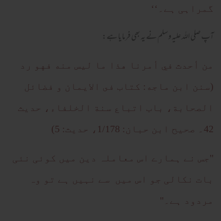
گمراہی ہے۔‘‘
آپ صلی اللہ علیہ وسلم نے یہ بھی فرمایا ہے:
من أحدث في أمرنا هذا ما ليس منه فهو رد
(سنن ابن ماجه: كتاب فى الايمان و فضائل
الصحابة، باب اتباع سنة الخلفاء، حديث
42۔ صحيح ابن حبان: 1/178، حديث: 5)
"جس نے ہمارے اس معاملہ دین میں کوئی نئی
بات نکالی جو اس میں سے نہیں ہے تو وہ
مردود ہے۔"