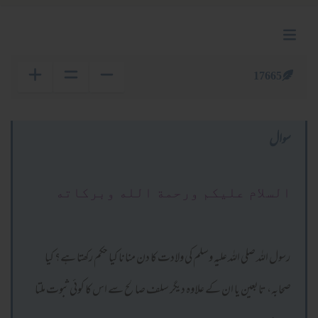
17665
سوال
السلام عليكم ورحمة الله وبركاته
رسول اللہ صلی اللہ علیہ وسلم کی ولادت کا دن منانا کیا حکم رکھتا ہے؟ کیا
صحابہ، تابعین یا ان کے علاوہ دیگر سلف صالح سے اس کا کوئی ثبوت ملتا