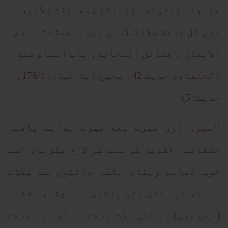
عليها بالنواجذ وإياكم ومحدثاة الأمور
فإن كل بدعة ضلالة. (سنن ابن ماجه: كتاب فى
الايمان و فضائل الصحابة، باب اتباع سنة
الخلفاء، حديث 42۔ صحيح ابن حبان: 178/1،
حديث: 5)
’’میری اور میرے بعد میرے ہدایت یافتہ
خلفائے راشدین کی سنت کو لازم پکڑنا، اسے
خوب تھامے رہنا، بلکہ دانتوں سے پکڑے
رہنا، اور نئی نئی باتوں سے بچنا، بلاشبہ
(دین میں) ہر نئی بات بدعت ہے اور ہر بدعت