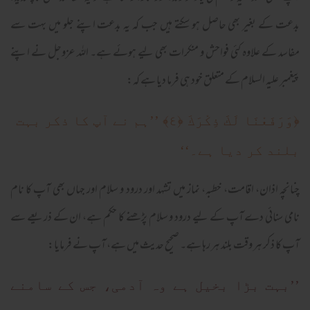
بدعت کے بغیر بھی حاصل ہو سکتے ہیں جب کہ یہ بدعت اپنے جلو میں بہت سے
مفاسد کے علاوہ کئی فواحش و منکرات بھی لیے ہوئے ہے۔ اللہ عزوجل نے اپنے
پیغمبر علیہ السلام کے متعلق خود ہی فرما دیا ہے کہ:
﴿وَرَفَعْنَا لَكَ ذِكْرَكَ ﴿٤﴾
’’ہم نے آپ کا ذکر بہت
بلند کر دیا ہے۔‘‘
چنانچہ اذان، اقامت، خطبہ، نماز میں تشہد اور درود و سلام اور جہاں بھی آپ کا نام
نامی سنائی دے آپ کے لیے درود و سلام پڑھنے کا حکم ہے، ان کے ذریعے سے
آپ کا ذکر ہر وقت بلند ہر رہا ہے۔ صحیح حدیث میں ہے، آپ نے فرمایا:
’’بہت بڑا بخیل ہے وہ آدمی، جس کے سامنے