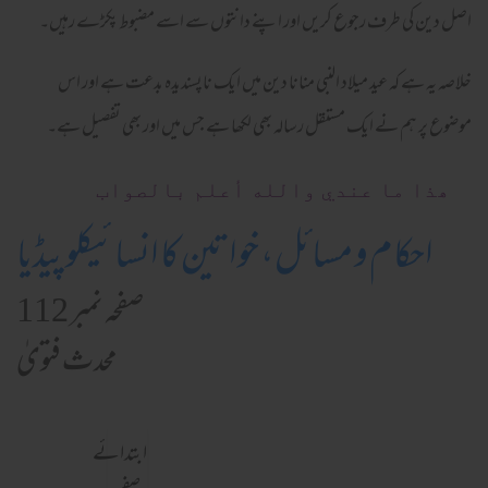
اصل دین کی طرف رجوع کریں اور اپنے دانتوں سے اسے مضبوط پکڑے رہیں۔
خلاصہ یہ ہے کہ عید میلاد النبی منانا دین میں ایک ناپسندیدہ بدعت ہے اور اس
موضوع پر ہم نے ایک مستقل رسالہ بھی لکھا ہے جس میں اور بھی تفصیل ہے۔
ھذا ما عندي والله أعلم بالصواب
احکام و مسائل، خواتین کا انسائیکلوپیڈیا
صفحہ نمبر 112
محدث فتویٰ
ابتدائے