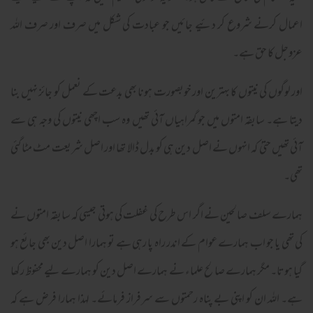
اعمال کرنے شروع کر دئیے جائیں جو عبادت کی شکل میں صرف اور صرف اللہ
عزوجل کا حق ہے۔
اور لوگوں کی نیتوں کا بہترین اور خوبصورت ہونا بھی بدعت کے نعمل کو جائز نہیں بنا
دیتا ہے۔ سابقہ امتوں میں جو گمراہیاں آئی تھیں وہ سب اچھی نیتوں کی وجہ ہی سے
آئی تھیں حتیٰ کہ انہوں نے اصل دین ہی کو بدل ڈالا تھا اور اصل شریعت مٹ مٹا گئی
تھی۔
ہمارے سلف صالحین نے اگر اس طرح کی غفلت کی ہوتی جیسی کہ سابقہ امتوں نے
کی تھی یا جو اب ہمارے عوام کے اندر راہ پا رہی ہے تو ہمارا اصل دین بھی جائع ہو
گیا ہوتا۔ مگر ہمارے صالح علماء نے ہمارے اصل دین کو ہمارے لیے محفوظ رکھا
ہے۔ اللہ ان کو اپنی بے پناہ رحمتوں سے سرفراز فرمائے۔ لہذا ہمارا فرض ہے کہ