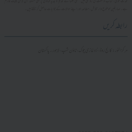
محدث فتویٰ، کتاب و سنت کی روشنی میں سلفی علما کے قدیم و جدید فتاویٰ پر مبنی مستند آن لائن پلیٹ فارم
ہے۔ صارفین موضوع وار تلاش، مطالعہ اور اپنے سوالات کے جوابات حاصل کر سکتے ہیں۔
رابطہ کریں
مرکز النور: کالج روڈ، نزد غازی چوک، ٹاؤن شپ، لاہور ۔ پاکستان