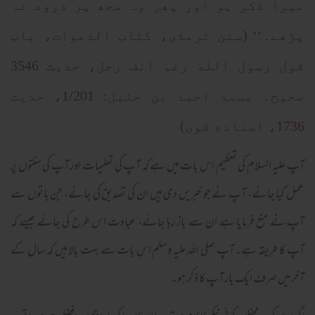
میرا ذکر ہو اور پھر وہ مجھ پر درود نہ
پڑھے۔‘‘
(سنن ترمذى، كتاب الدعوات، باب
قول رسول الله رغم انف رجل، حديث 3546
صحيح۔ مسند احمد بن حنبل: 1/201، حديث
1736، اسناده قوى)
آپ علیہ السلام کی تعظیم اس بات میں ہے کہ آپ کی تعلیمات اور آپ کی سنتوں پر
عمل کیا جائے، آپ نے جو خبریں دی ہیں ان کی تصدیق کی جائے، جن باتوں سے
آپ نے منع فرمایا ہے ان سے باز رہا جائے، عبادت اس طرح کی جائے جیسے کہ
آپ کا طریقہ ہے۔ آپ صلی اللہ علیہ وسلم اس بات سے بہت بالا ہیں کہ سال کے
آخر میں صرف ایک بار آپ کا ذکر ہو۔