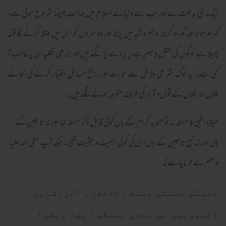
ایک نئی بدعت ہے اور جب سے دنیائے اسلام میں جہالت پھیلنا شروع ہوئی ہے،
گمراہ ہونا اور گمراہ کرنا، وہم و شبہ میں پڑنا اور دوسروں کو اس میں مبتلا کرنے کا فتنہ
پھیلا ہے لوگوں کی عقل و بصیرت پر پردے پڑ گئے ہیں اور اندھی تقلید ان پر غالب آ
گئی ہے۔ یہ لوگ شرعی دلائل سے ثابت اور راجح مسائل اختیار کرنے کی بجائے
فلاں اور فلاں کے قول و قرار کی طرف متوجہ ہونے لگے ہیں۔
میلاد النبی کا مسئلہ نہ تو صحابہ کرام کے ہاں کوئی قابل ذکر مسئلہ تھا اور نہ تابعین کے
ہاں اور نہ تبع تابعین کے ہاں اس کی کوئی اہمیت و حیثیت تھی۔ جبکہ آپ صلی اللہ علیہ
وسلم نے فرمایا ہے کہ
عليكم بسنتي وسنة الخلفاء الراشدين
المهديين من بعدي تمسكوا بها وعضوا