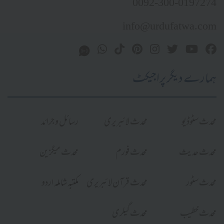
0092-300-0197274
info@urdufatwa.com
ہمارے دیگر پراجیکٹ
محدث سٹوڈیو
محدث لائبریری
رسائل و جرائد
محدث حدیث
محدث فورم
محدث میگزین
محدث سٹور
محدث قرآن لائبریری
مکتبہ شاملہ اردو
محدث خطیب
محدث گیلری