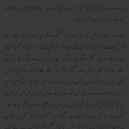
جائے اور وہ اعمال خیر سر انجام دئیے جائیں جن سے اس کا مقام و مرتبہ بنا ہو اور
نبی کے دین کو عزت حاصل ہوئی ہو۔
ہمارے سلف صالحین نبی علیہ السلام کی تعظیم و توقیر میں بہت آگے تھے۔ اسی
طرح خلفائے راشدین اور ان کے بعد دیگر صالحین کے ساتھ ان کا تعلق انتہائی
معیاری تھا۔ ان کی تعظیم و توقیر میں یہ لوگ اپنے جان و مال سے کوئی دریغ نہ کرتے
تھے۔ وہ ان رسموں ریتوں سے تعظیم و توقیر نہ کرتے تھے جو ہمارے اس دور میں
پھیل رہی ہیں۔ یہ لوگ ان بزرگوں کی سیرت اپناتے نہیں، اتباع کرتے نہیں، بس
گمراہی اور ضلالت بھرے خالی خولی نعرے ہی لگاتے ہیں اور اس میں بھی کسی شک و
شبہ کی گنجائش نہیں کہ اللہ کی مخلوق میں محمد رسول اللہ صلی اللہ علیہ وسلم ہی وہ یگانہ
شخصیت ہیں جو کسی بندے کی طرف سے عظیم ترین تعظیم و توقیر کی مستحق ہیں جو آپ
علیہ السلام کی شان کے لائق ہو۔ مگر یہ تو کوئی تعظیم نہیں کہ آپ کے لیے ایسے