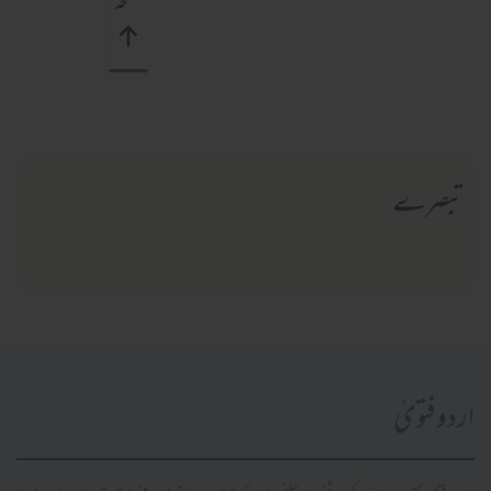
صفحہ
تبصرے
اردو فتویٰ