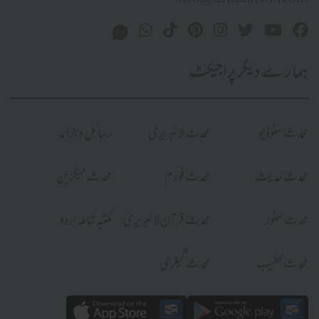
ہمارے دیگر پراجیکٹ
محدث سٹوڈیو
محدث لائبریری
رسائل و جرائد
محدث حدیث
محدث فورم
محدث میگزین
محدث سٹور
محدث قرآن لائبریری
مکتبہ شاملہ اردو
محدث خطیب
محدث گیلری