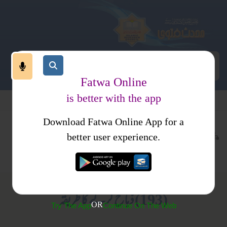
Fatwa Online
is better with the app
Download Fatwa Online App for a
عبادات
عمرہ اور حج
کتب فتاوی
better user experience.
قربانی اور اقسام
فتاوی شیخ الحدیث مبارکپوری جلد 2
(193) ذباح کرنے کا طریقہ
OR
Try The App
Continue On The Web