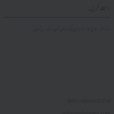
رابطہ کریں
مرکز النور: کالج روڈ، نزد غازی چوک، ٹاؤن شپ، لاہور ۔ پاکستان
0092-300-0197274
info@urdufatwa.com