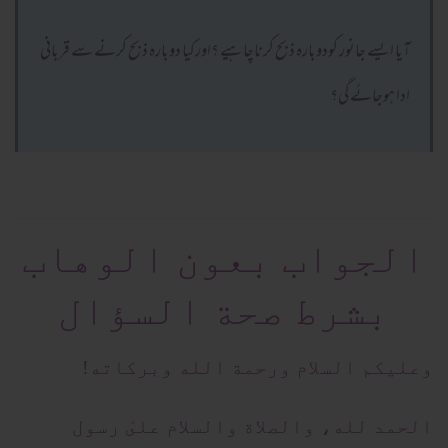
آیا ایسے جانور کودوبارہ ذبح کرناچاہیے ؟اورکیا دوبارہ ذبح کرنے سے قربانی
ادا ہوجائے گی؟
الجواب بعون الوهاب
بشرط صحة السؤال
وعلیکم السلام ورحمة الله وبرکاته!
الحمد لله، والصلاة والسلام علىٰ رسول