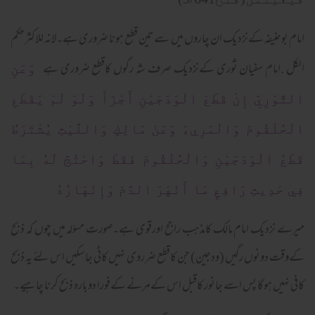
امام بوحنیفہ کےنزدیک ان چاروں میں سےتین قطع ہونا ضروری ہے۔لانہ للاکثرحکم
الکل .امام سفیان ثوری کےنزدیک صرف شہ رگوں کاقطع ضروری ہے
وَعَنِ
الثَّوْرِيِّ إِنْ قَطَعَ الْوَدَجَيْنِ أَجْزَأَ وَلَوْ لَمْ يَقْطَعِ
الْحُلْقُومَ وَالْمَرِيءَ وَعَنْ مَالِكٍ وَاللَّيْثِ يُشْتَرَطُ
قَطْعُ الْوَدَجَيْنِ وَالْحُلْقُومَ فَقَطْ وَاحْتُجَّ لَهُ بِمَا
فِي حَدِيثِ رَافِعٍ مَا أَنْهَرَ الدَّمَ وَإِنْهَارُهُ
میرے نزدیک امام مالک کامذہب راجح اورقوی ہے۔صورت مسؤلہ میں چوں کہ ذبح
کےوقت دونوں رگیں (ودجین) جن کاقطع ضرروی نہیں کاٹی جاسکیں اس لئے یہ ذبح
کافی نہیں ہوگا پس اسے جانور کاقبل اس کےمرنے کےفورا دوبارہ ذبح کرنا چاہیے۔