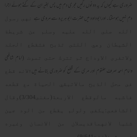
ضروری ہے کیوں کہ یہ دونوں رگیں مجری دم ہیں پس بغیر ان کے کٹے ہوئے اجرا
دم نہیں ہوسکتا۔اورابوداود میں حضرت ابو ہریرہ سے مروی ہے
نهى رسول
الله صلى الله عليه وسلم عن شريطة
الشيطان وهي اللتى تذبح فتقطع الجلد
(امام شافعى
ولاتفرى الاوداج ثم تترك حتى تموت
وامام احمد صرف حلقوم اور مرى كے قطع کو ضروری بتانے ہیں:
لانه قطع
فى محل الذبح مالاتبقي الحياة مع قطعه
فاشبه مالوقطع الاربعة(مغنى3/304)وقال
الشافعى:يكفى ولولم يقطع من الود جين
شئيا لانهماقديسلان من الانسان وغيره
فيعيثمن(فتح9/641)