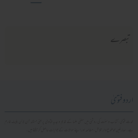
تبصرے
اردو فتویٰ
محدث فتویٰ، کتاب و سنت کی روشنی میں سلفی علما کے قدیم و جدید فتاویٰ پر مبنی مستند آن لائن پلیٹ فارم
ہے۔ صارفین موضوع وار تلاش، مطالعہ اور اپنے سوالات کے جوابات حاصل کر سکتے ہیں۔