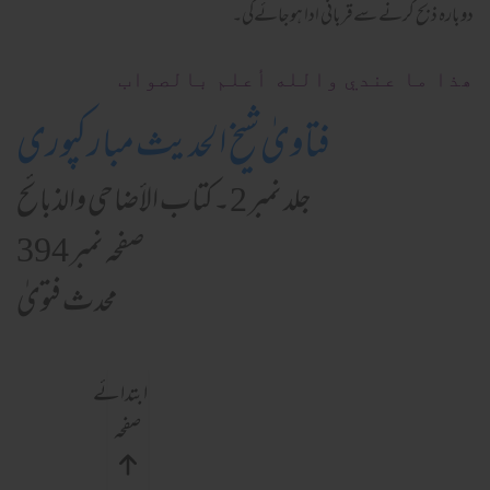
دوبارہ ذبح کرنے سےقربانی ادا ہوجائےگی۔
ھذا ما عندي والله أعلم بالصواب
فتاویٰ شیخ الحدیث مبارکپوری
جلد نمبر 2۔كتاب الأضاحى والذبائح
صفحہ نمبر 394
محدث فتویٰ
ابتدائے
صفحہ