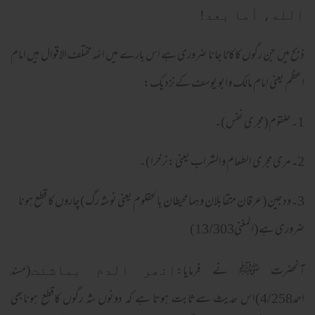
الله، أما بعد!
ذبح میں جن رگوں کاکاٹا جانا ضروری ہے اس بارے میں ائمہ مختلف الاقوال ہیں امام
اعظم یعنی امام مالک وابو یوسف کےنزدیک:
1۔حلقوم(مجری نفس)۔
2۔مری مجری الطعام والشراب یعنی :نرخرا)۔
3۔ودجین(عرقان متقابلان وہما محیطان بالحقلوم یعنی نوشہ رگ)چاروں کا قطع ہونا
ضروری ہے(المغنی13/303)
آنحضرت ﷺ نے فرمایا:
(مسند
انھر الدم بماشئت
احمد4/258)اس حدیث سےثابت ہوتا ہے کہ دونوں شہ رگوں کاقطع ہونابھی