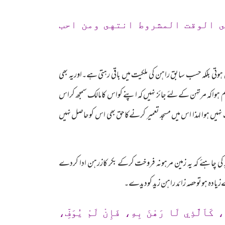
ى الوقت المشروط انتهى ومن احب
وتی بلکہ حسب سابق راہن کی ملکیت میں باقی رہتی ہے۔اوریہ بھی
 ہواکہ مرتہن کےلئے جائز نہیں کہ اپنے کواس کامالک سمجھ کراس
ہیں ہوا لہذا اس میں مسجد تعمیر کرنےکاحق بھی اس کوحاصل نہیں
د کی چاہئے کہ یہ زمین مرہونہ فروخت کرکے بکر کازرہن ادا کردے
زیادہ ہوتوحصہ زائد راہن زید کودیدے۔
 كَاَلَّذِي لَا رَهْنَ بِهِ، فَإِنْ لَمْ يُوَفِّ،