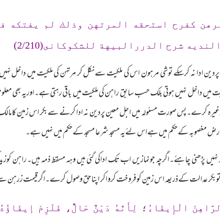
رهن كفرح استحقه المرتهن وذلك لم يفتكه ف
ديه شرح الدررالبيهة للشكوكانى(2/210)
دین ادا نہ کرسکے توشی مرہون اس کی ملکیت سےنکل کر مرتہن کی ملکیت میں داخل نہیں ہ
ت میں داخل نہیں ہوتی بلک حسب سابق راہن کی ملکیت میں باقی رہتی ہے۔اوریہ بھی معلوم
ر وغیرہ کرے۔پس صورت مسئولہ میں اجل معین پردین نہ ادا کرنے سےبکر اس زمین کامالک ن
مین ارض مغصوبہ کےحکم میں ہےاس لئےیہ مسجد شرعا مسجد کےحکم میں نہیں ہے۔
ز نہیں پڑھنی چاہئے۔اگرچہ جونمازیں اب تک اداکی گئی ہیں وہہ مسقط ذمہ ہیں۔ راہن کوزی
 کرے توبکر عدالت کےذریعہ اس زمین کوفروخت کرواکر اپناحق وصول کرے۔اگر قیمت زرہن سے
رَّاهِنَ الْإِيفَاءُ؛ لِأَنَّهُ دَيْنٌ حَالٌّ، فَلَزِمَ إيفَاؤُهُ،