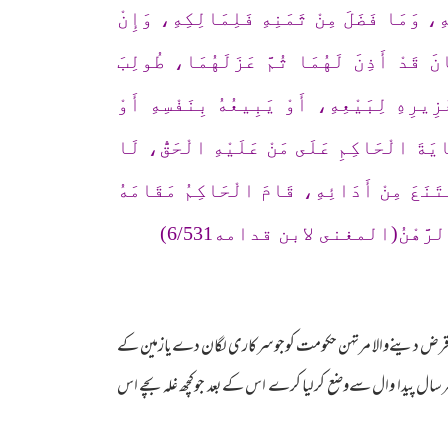
هِ، وَمَا فَضَلَ مِنْ ثَمَنِهِ فَلِمَالِكِهِ، وَإِنْ
نَ قَدْ أَذِنَ لَهُمَا ثُمَّ عَزَلَهُمَا، طُولِبَ
ِيرِهِ لِبَيْعِهِ، أَوْ يَبِيعُهُ بِنَفْسِهِ أَوْ
يَةَ الْحَاكِمِ عَلَى مَنْ عَلَيْهِ الْحَقُّ، لَا
مْتَنَعَ مِنْ أَدَائِهِ، قَامَ الْحَاكِمُ مَقَامَهُ
َ الرَّهْنُ(المغنى لابن قدامه6/531)
کہ قرض دینےوالا مرتہن حکومت کوجوسرکاری لگان دےیازمین کے
سال پیدا وال سےوضع کرلیا کرے اس کےبعد جوکچھ غلہ بچے اس