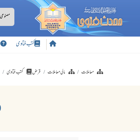
کتب فتاوی
س
معاملات
مالی معاملات
قرض
کتب فتاوی
(188) زمین رہن رکھ کر