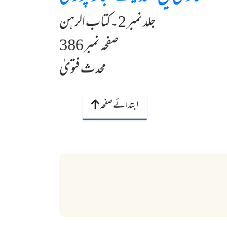
جلد نمبر 2۔کتاب الرہن
صفحہ نمبر 386
محدث فتویٰ
ابتدائے صفحہ