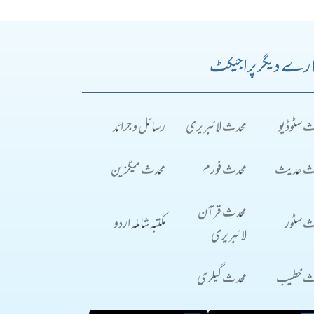
رے دیگر پراجیکٹ
ث سٹوڈیو
محدث لائبریری
رسائل و جرائد
ث حدیث
محدث فورم
محدث میگزین
محدث قرآن
ث سٹور
مکتبہ شاملہ اردو
لائبریری
ث خطیب
محدث گیلری