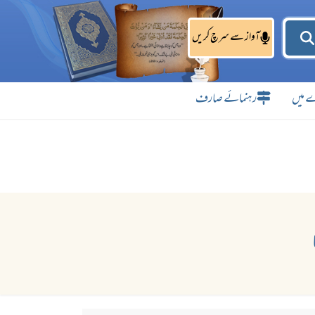
آواز سے سرچ کریں
 میں
رہنمائے صارف