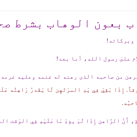
ب بعون الوهاب بشرط صح
 وبرکاته!
م علىٰ رسول الله، أما بعد!
لرهن من صاحبه الذى رهنه له غنمه وعليه غرمه
(
لُوقاً. إِذَا بَقِيَ فِي يَدِ المرْتَهِن لَا يَقْدرُ رَاهِنُه عَلَ
احبُه.
َّةِ، أَنَّ الرَّاهن إِذَا لَمْ يؤدِّ مَا عَلَيْهِ فِي الوَقت ا