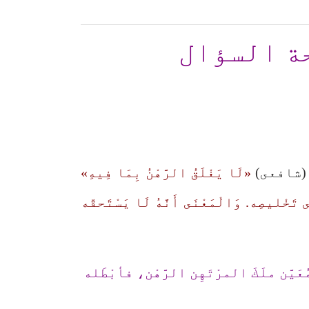
ة السؤال
شافعى)
«لَا يَغْلَقُ الرَّهْنُ بِمَا فِيهِ»
ى تَخْليصِه. وَالْمَعْنَى أَنَّهُ لَا يَسْتَحقّه
لمُعَيَّن ملَكَ المرْتَهِن الرَّهْن، فأبْطَله