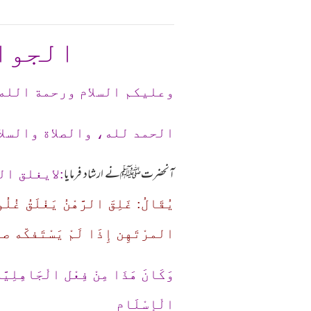
الجوا
وعلیکم السلام ورحمة الله
الحمد لله، والصلاة والسلا
آنحضرتﷺنے ارشاد فرمایا
:لايغلق ا
يُقَالُ: غَلِقَ الرَّهْنُ يَغْلَقُ غُ
المرْتَهِن إِذَا لَمْ يَسْتَفكّه ص
وَكَانَ هَذَا مِنْ فِعْل الْجَاهِلِي
الْإِسْلَام