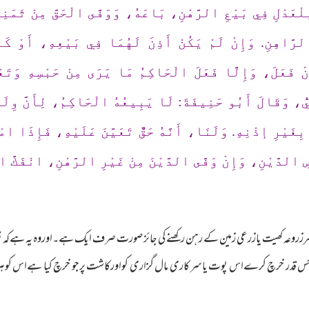
لِلْعَدْلِ فِي بَيْعِ الرَّهْنِ، بَاعَهُ، وَوَفَّى الْحَقَّ مِنْ ثَمَنِ
لرَّاهِنِ. وَإِنْ لَمْ يَكُنْ أَذِنَ لَهُمَا فِي بَيْعِهِ، أَوْ كَا
ْ فَعَلَ، وَإِلَّا فَعَلَ الْحَاكِمُ مَا يَرَى مِنْ حَبْسِهِ وَتَعْز
ُّ، وَقَالَ أَبُو حَنِيفَةَ: لَا يَبِيعُهُ الْحَاكِمُ، لِأَنَّ وِلَا
بِغَيْرِ إذْنِهِ. وَلَنَا، أَنَّهُ حَقٌّ تَعَيَّنَ عَلَيْهِ، فَإِذَا ا
ِ الدَّيْنِ، وَإِنْ وَفَّى الدَّيْنَ مِنْ غَيْرِ الرَّهْنِ، انْفَكّ
ں۔مرزروعہ کھیت یازرعی زمین کے رہن رکھنے کی جائز صورت صرف ایک ہے۔اوروہ یہ ہے
جس قدر خرچ کرےاس پوت یاسر کاری مال گزاری کواورکاشت پرجو خرچ کیا ہےاس کوہر