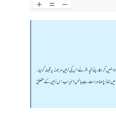
نہیں کرسکا۔چنانچہ بکر نےاس کی زمین مرہونہ پر قبضہ کرلیا۔
د میں نماز پڑھنا درست ہےیانہں؟نیر اب اس زمین کےمتعلق