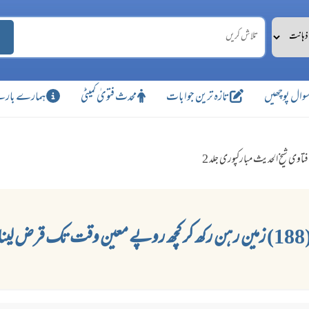
وال پوچھیں
تازہ ترین جوابات
محدث فتویٰ کمیٹی
ہمارے بارے
فتاوی شیخ الحدیث مبارکپوری جلد 2
 کچھ روپے معین وقت تک قرض لینا