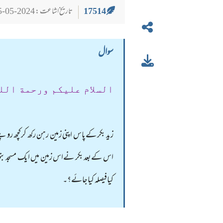
17514
تاریخ اشاعت : 2024-05-25
سوال
السلام عليكم ورحمة الل
زید بکر کےپاس اپنی زمین رہن رکھ کرکچھ روپئ
اس کےبعد بکر نےاس زمین میں ایک مسجد بنو
کیافیصلہ کیاجائے؟۔