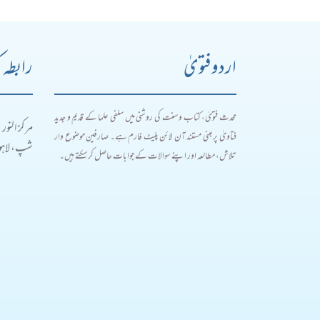
اردو فتویٰ
رابطہ 
محدث فتویٰ، کتاب و سنت کی روشنی میں سلفی علما کے قدیم و جدید
مرکز النور
فتاویٰ پر مبنی مستند آن لائن پلیٹ فارم ہے۔ صارفین موضوع وار
شپ، لاہور
تلاش، مطالعہ اور اپنے سوالات کے جوابات حاصل کر سکتے ہیں۔