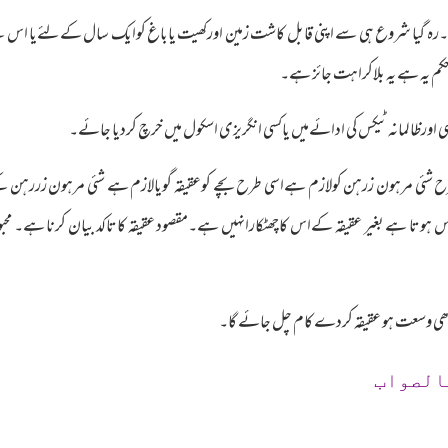
 ۔رہ گیا شروع ہی سے اپنی قابل کاشت زمین اورکھیت یاباغ کوایک سال کےلئےیا اس سے
 حکم یہ ہے یہ بلاکراہت جائز ہے۔
ورظالمانہ ٹیکس کی ادائےمیں یاکسی انگریزی اسکول میں خرچ کردیا جائے۔
رح شئی مرہون زرہن کولازم ہےاسی طرح بچے کوعقیقہ گویالازم ہے شئی مرہون زررہن کے
وس ہوتا ہے بغیر عقیقہ کےاس کاچھٹکارانہیں ہے۔مقصود عقیقہ کاتاکد بیان کرنا ہے۔ مح
ب کبھی وسعت ہو عقیقہ کردے کام چل جائے گا۔
الصواب