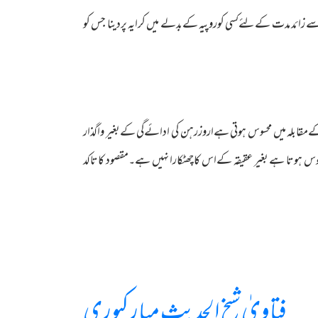
 زائد مدت کےلئےکسی کوروپیہ کےبدلے میں کرایہ پردینا جس کو
مقابلہ میں محسوس ہوتی ہےاروزرہن کی ادائےگی کےبغیر واگذار
بوس ہوتا ہے بغیر عقیقہ کےاس کاچھٹکارا نہیں ہے۔مقصود کاتاکد
فتاویٰ شیخ الحدیث مبارکپوری