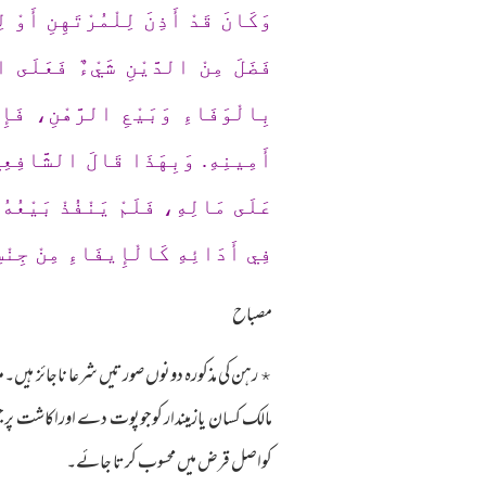
وَكَانَ قَدْ أَذِنَ لِلْمُرْتَهِنِ أَوْ 
فَضَلَ مِنْ الدَّيْنِ شَيْءٌ فَعَلَى ا
بِالْوَفَاءِ وَبَيْعِ الرَّهْنِ، فَإِن
أَمِينِهِ. وَبِهَذَا قَالَ الشَّافِعِي
عَلَى مَالِهِ، فَلَمْ يَنْفُذْ بَيْعُهُ 
فِي أَدَائِهِ كَالْإِيفَاءِ مِنْ جِنْس
مصباح
٭ رہن کی مذکورہ دونوں صورتیں شرعا ناجائز ہی
مالک کسان یازمیندار کوجوپوت دے اوراکاشت پر
کواصل قرض میں محسوب کرتا جائے۔