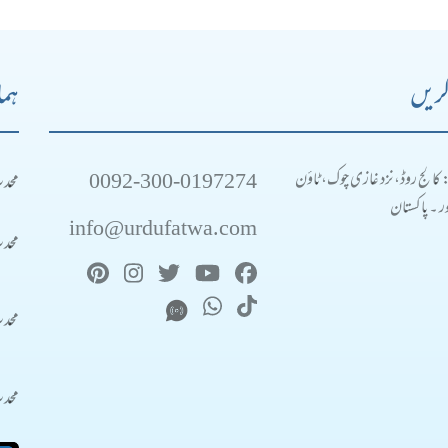
کریں
ہما
0092-300-0197274
محد
: کالج روڈ، نزد غازی چوک، ٹاؤن
 ۔ پاکستان
info@urdufatwa.com
محد
محد
محد