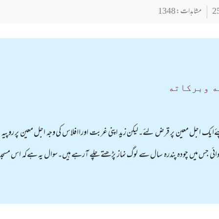
مشاہدات : 1348
ه وبركاته
ےایک اجل معین پر قرض لئے۔لیکن زید اپنی غربت اوراافلاس کی وجہ اجل معین پر روپیہ ادا 
ائی جس میں چودہ پندرہ سال سے لوگ نماز پڑھتے چلے آرہے ہیں۔سوال یہ ہےکہ اس مسج