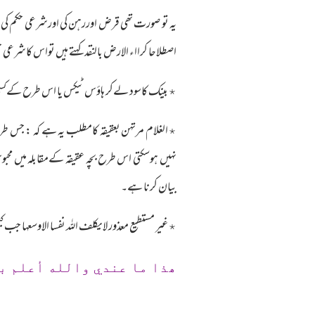
یہ تو صورت تھی قرض اوررہن کی اورشرعی حکم کی
اصطلاحا کرااء الارض بالنقد کہتے ہیں تواس کاشرعی
٭بینک کاسود لےکر ہاؤس ٹیکس یا اس طرح کےکسی ا
٭الغلام مرتہن بعقیقہ کامطلب یہ ہے کہ : جس ط
نہیں ہوسکتی اس طرح بچہ عقیقہ کےمقابلہ میں محب
بیان کرنا ہے۔
٭غیر مستطیع معذور لایکلف اللہ نفسا الاوسعہا ج
ھذا ما عندي والله أعلم ب