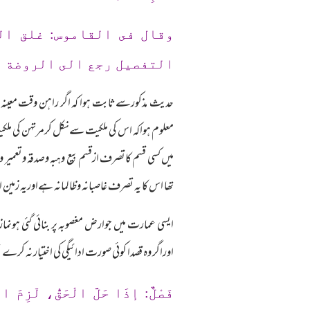
وقال فى القاموس: غلق ال
التفصيل رجع الى الروضة الن
حديث مذکورسےثابت ہوا کہ اگر راہن وقت معینہ پر
معلوم ہواکہ اس کی ملکیت سےنکل کرمرتہن کی ملکی
میں کسی قسم کاتصرف ازقسم بیع وہبہ وصدقہ وتعمی
تھا اس کا یہ تصرف غاصبانہ وظالمانہ ہےاوریہ ز
ایسی عمارت میں جوارض مغصوبہ پر بنائی گئی ہونما
اوراگر وہ قصدا کوئی صورت ادائیگی کی اختیار نہ
فَصْلٌ: إذَا حَلَّ الْحَقُّ، لَزِمَ ال