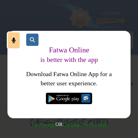
Fatwa Online
is better with the app
Download Fatwa Online App for a
معاملات
نکاح
کتب فتاوی
better user experience.
محرمات
فتاوی شیخ الحدیث مبارکپوری جلد 2
(87) سوتیلی بہن کی لڑکی سے نکاح
OR
Try The App
Continue On The Web