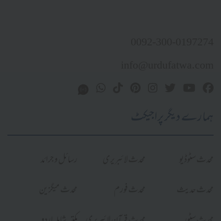
0092-300-0197274
info@urdufatwa.com
ہمارے دیگر پراجیکٹ
محدث سٹوڈیو
محدث لائبریری
رسائل و جرائد
محدث حدیث
محدث فورم
محدث میگزین
محدث سٹور
محدث قرآن لائبریری
مکتبہ شاملہ اردو