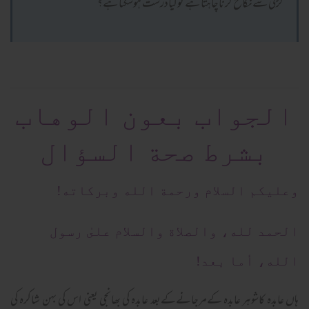
لڑکی سےنکاح کرناچاہتا ہے توکیادرست ہوسکتا ہے؟
الجواب بعون الوهاب
بشرط صحة السؤال
وعلیکم السلام ورحمة الله وبرکاته!
الحمد لله، والصلاة والسلام علىٰ رسول
الله، أما بعد!
ہاں عابدہ کاشوہر عابدہ کےمرجانےکےبعد عابدہ کی بھانجی یعنی اس کی بہن شاکرہ کی