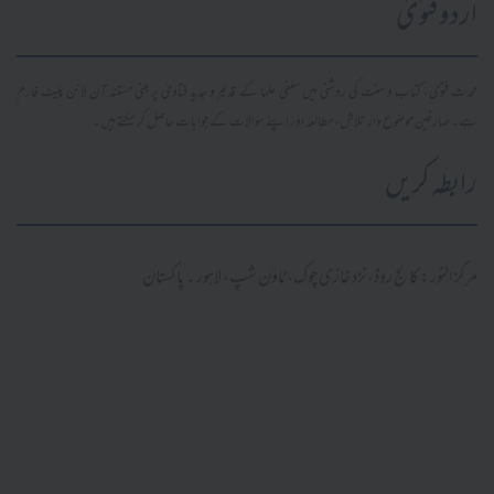
اردو فتویٰ
محدث فتویٰ، کتاب و سنت کی روشنی میں سلفی علما کے قدیم و جدید فتاویٰ پر مبنی مستند آن لائن پلیٹ فارم
ہے۔ صارفین موضوع وار تلاش، مطالعہ اور اپنے سوالات کے جوابات حاصل کر سکتے ہیں۔
رابطہ کریں
مرکز النور: کالج روڈ، نزد غازی چوک، ٹاؤن شپ، لاہور ۔ پاکستان