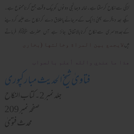
لڑکی سےنکاح کرسکتا ہے۔خالہ وبھانجی دونوں کوبیک وقت جمع کرناممنوع ہے۔
یکے بعد دیگرے یعنی:ایک کےمرجانےیاطلاق دے کرنکاح سےعلیحد کردینے
کےبعددوسری سےنکاح کرنابالاتفاق جائز ہے آں حضرت ﷺ فرماتے
ہیں
لایجمع بین المراة وخالتها (بخاری
ھذا ما عندي والله أعلم بالصواب
فتاویٰ شیخ الحدیث مبارکپوری
جلد نمبر 2۔کتاب النکاح
صفحہ نمبر 209
محدث فتویٰ