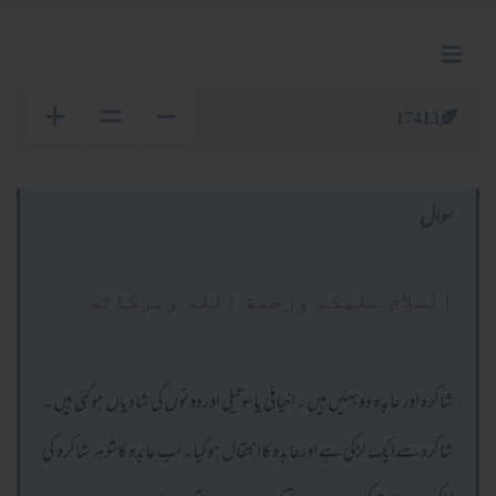
17413
سوال
السلام عليكم ورحمة الله وبركاته
شاکرہ اور عابدہ دوبہنیں ہیں ۔اخیافی یاسوتیلی اوردونوں کی شادیاں ہوگئی ہیں ۔
شاکرہ سےایک لڑکی ہےاورعابدہ کاانتقال ہوگیا ۔اب عابدہ کاشوہر شاکرہ کی