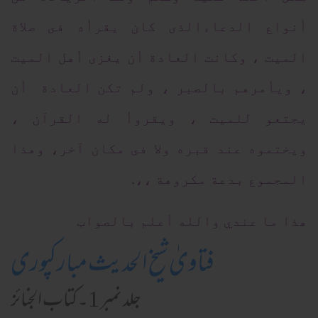
أنواع الدعاءالذى كان يقرأه فى صلاة
الميت ، وكانت العادة أن يغزى أهل الميت
، ويأمرهم بالصبر ، ولم تكن العادة أن
يجتعو للميت ، ويقروأ له القرآن ،
ويختموه عند قبره ولا فى مكان آخر، وهذا
المجموع بدعة مكروهة ،،.
ھذا ما عندي والله أعلم بالصواب
فتاویٰ شیخ الحدیث مبارکپوری
جلد نمبر 1۔کتاب الجنائز