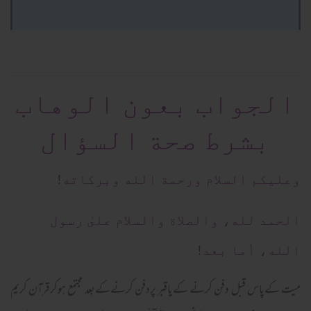
الجواب بعون الوهاب
بشرط صحة السؤال
وعلیکم السلام ورحمة الله وبرکاته!
الحمد لله، والصلاة والسلام علىٰ رسول
الله، أما بعد!
میت کےپاس قبل دفن کرنے کےیاقبر پردفن کرنےکےبعد مجتمع ہوکرقرآن کریم