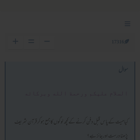
17316
سوال
السلام عليكم ورحمة الله وبركاته
کیامیت کےپاس قبل دفن کرنے کےکچھ لوگوں کاجمع ہوکرقرآن شریف
پڑھنا درست اورجائز ہے؟