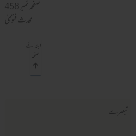
صفحہ نمبر 458
محدث فتویٰ
ابتدائے
صفحہ
تبصرے