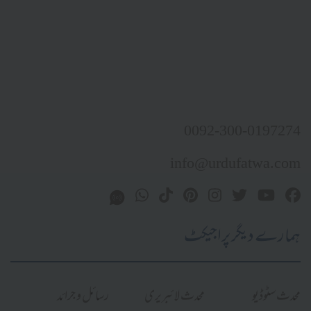
0092-300-0197274
info@urdufatwa.com
ہمارے دیگر پراجیکٹ
محدث سٹوڈیو
محدث لائبریری
رسائل و جرائد