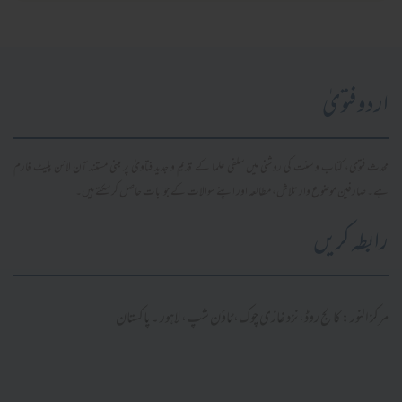
اردو فتویٰ
محدث فتویٰ، کتاب و سنت کی روشنی میں سلفی علما کے قدیم و جدید فتاویٰ پر مبنی مستند آن لائن پلیٹ فارم
ہے۔ صارفین موضوع وار تلاش، مطالعہ اور اپنے سوالات کے جوابات حاصل کر سکتے ہیں۔
رابطہ کریں
مرکز النور: کالج روڈ، نزد غازی چوک، ٹاؤن شپ، لاہور ۔ پاکستان