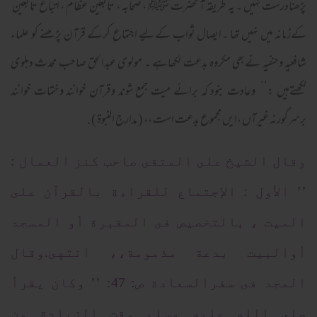
پڑھنادرست نہیں ۔ یہ طریقہ آنحضرت ﷺ ، صحابہ ، تابعین عظام ، اتباع تابعین
کےزمانہ میں نہیں تھا ۔ایصال ثواب کےلیے اجتماع کرکے قرآن پڑھنے کو علماء
شافعیہ وحنفیہ نےبھی مکروہ بدعت لکھاہے ۔ مولوی عبدالحق صاحب محدث دہلوی
لکھتےہیں :’’ وعادت بنود کہ برائے میت جمع شوند وقرآن خوانند وختمات خوانند
برسرگورنہ غیرآں ،ایں مجموع بدعت است ،، ( مدارج النبوۃ ) .
وقال الشيخ على المتقى صاحب كنز العمال :
’’ الأول : الإجتماع للقراءة بالقرآن على
الميت ، بالتخصيص فى المقبرة أو المسجد
أوالبيت بدعة مذمومة،، انتهى.وقال
المجد فى سفرالسعادة ص: 47: ’’ وكان يقرأ
صلى الله عليه وسلم وقت الزيادة من