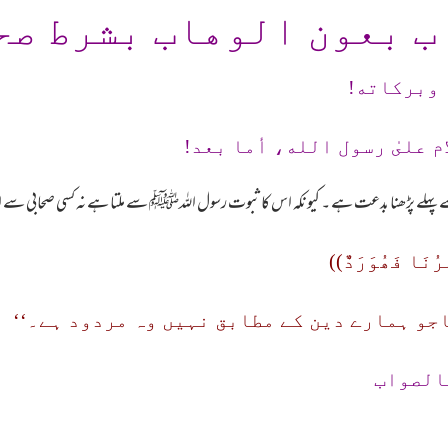
ب بعون الوهاب بشرط صح
 وبرکاته!
م علىٰ رسول الله، أما بعد!
سے پہلے پڑھنا بدعت ہے ۔ کیونکہ اس کا ثبوت رسول اللہﷺ سے ملتا ہے نہ کسی صحابی س
رُنَا فَھُوَرَدٌّ))
اجو ہمارے دین کے مطابق نہیں وہ مردود ہے۔‘‘
الصواب