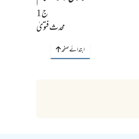
ج 1
محدث فتویٰ
ابتدائے صفحہ