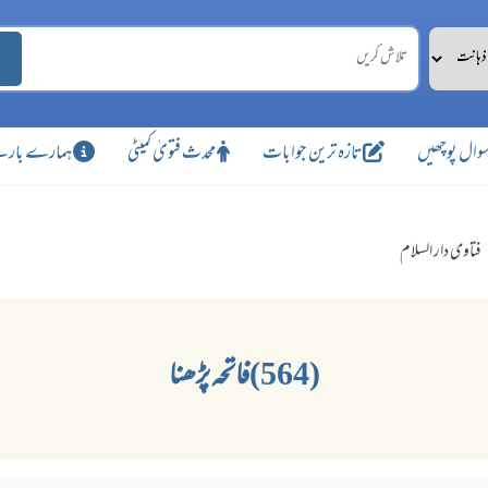
وال پوچھیں
تازہ ترین جوابات
محدث فتویٰ کمیٹی
ہمارے بارے
فتاوی دار السلام
(564)فاتحہ پڑھنا