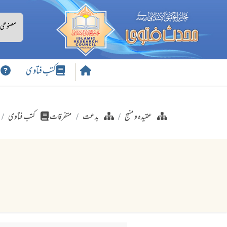
کتب فتاوی
س
عقیدہ و منہج
بدعت
متفرقات
کتب فتاوی