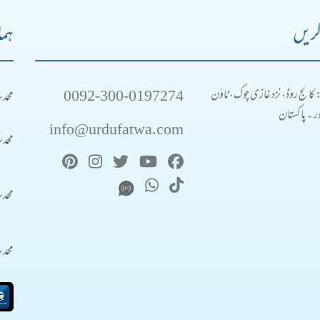
کریں
ہما
0092-300-0197274
محد
: کالج روڈ، نزد غازی چوک، ٹاؤن
 ۔ پاکستان
info@urdufatwa.com
محد
محد
محد