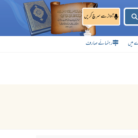
آواز سے سرچ کریں
 میں
رہنمائے صارف