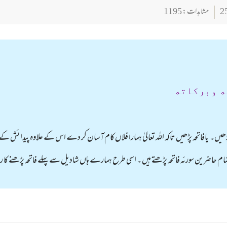
مشاہدات : 1195
ه وبركاته
 پڑھیں۔ یافاتحہ پڑھیں تاکہ اللہ تعالیٰ ہمارا فلاں کام آسان کر دے اس کے علاوہ پیدائش ک
 تمام حاضرین سورئہ فاتحہ پڑھتے ہیں ۔ اسی طرح ہمارے ہاں شادیل سے پہلے فاتحہ پڑھنے ک