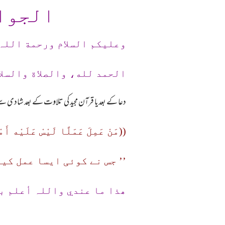
الجوا
وعلیکم السلام ورحمة اللہ
الحمد لله، والصلاة والسلا
دعا کے بعدیا قرآن مجید کی تلاوت کے بعد شادی 
((مَنْ عَمِلَ عَمَلًا لَیْسْ عَلَیْه أَمْ
’’ جس نے کوئی ایسا عمل کی
ھذا ما عندي واللہ أعلم ب