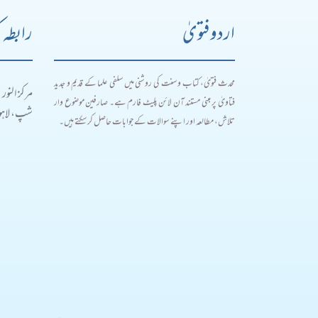
اردو فتویٰ
رابطہ 
محدث فتویٰ، کتاب و سنت کی روشنی میں سلفی علما کے قدیم و جدید
مرکز النور
فتاویٰ پر مبنی مستند آن لائن پلیٹ فارم ہے۔ صارفین موضوع وار
شپ، لاہور
تلاش، مطالعہ اور اپنے سوالات کے جوابات حاصل کر سکتے ہیں۔