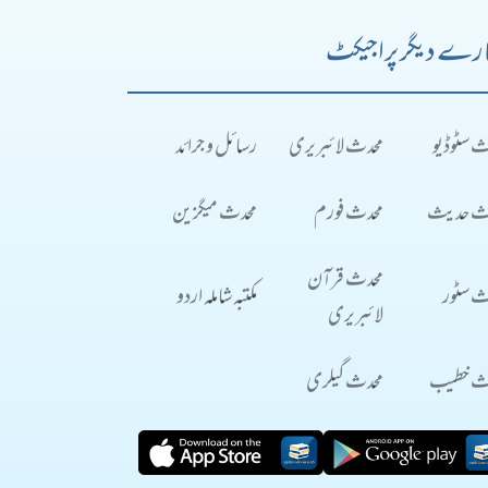
رے دیگر پراجیکٹ
ث سٹوڈیو
محدث لائبریری
رسائل و جرائد
ث حدیث
محدث فورم
محدث میگزین
محدث قرآن
ث سٹور
مکتبہ شاملہ اردو
لائبریری
ث خطیب
محدث گیلری