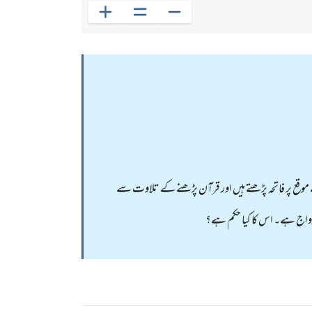
ے موقع پر فاتحہ پڑھتے ہیں اور قرآن پڑھنے کے تلاوت سے
ا رواج ہے۔ اس کا کیا حکم ہے؟