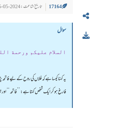
17164
تاریخ اشاعت : 2024-05-25
سوال
السلام عليكم ورحمة الل
یہ کہنا کیسا ہے کہ فلاں کی روح کے لیے فاتحہ
فارغ ہو کر ایک شخص کہتا ہے: ’’ فاتحہ ‘‘ اور