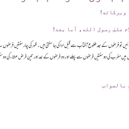
 وبرکاته!
م علىٰ رسول الله، أما بعد!
ئیں تو فرضوں کے بعد طلوع آفتاب سے قبل ادا کی جا سکتی ہیں ۔ ظہر کی چار سنتیں فرضوں سے
 ہیں مغرب کی دو سنتیں فرضوں سے پہلے اور دو فرضوں کے بعد اور تین فرض عشاء کی دو س
 بالصواب