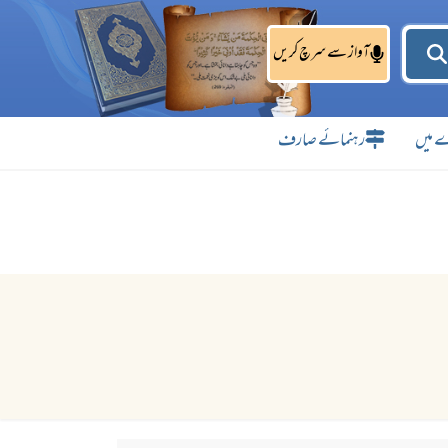
آواز سے سرچ کریں
 میں
رہنمائے صارف