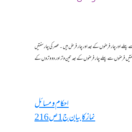
 پہلے اور چار فرضوں کے بعد اور چار فرض ہیں ۔ عصر کی چار سنتیں
نتیں فرضوں سے پہلے چار فرضوں کے بعد تین وتر اور دو وتروں کے
احکام و مسائل
نماز کا بیان ج1ص 216