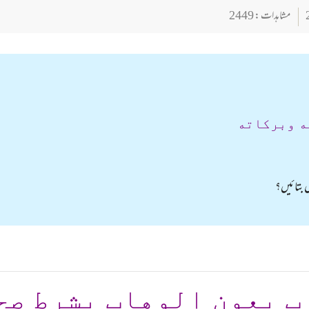
مشاہدات : 2449
ه وبركاته
 بتائیں؟
ب بعون الوهاب بشرط صح