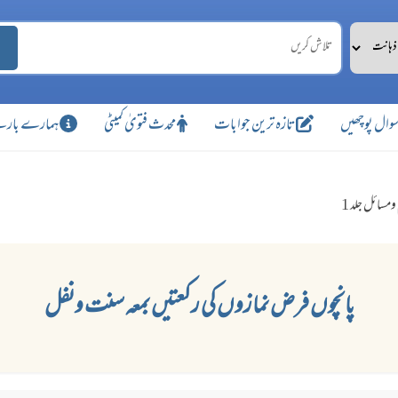
وال پوچھیں
تازہ ترین جوابات
محدث فتویٰ کمیٹی
ہمارے بارے
ومسائل جلد 1
پانچوں فرض نمازوں کی رکعتیں بمعہ سنت ونفل