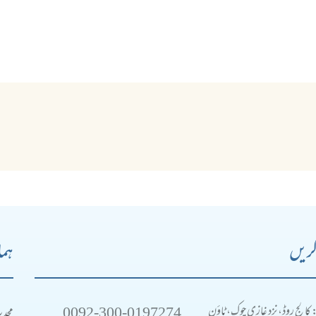
کریں
ہما
0092-300-0197274
محد
: کالج روڈ، نزد غازی چوک، ٹاؤن