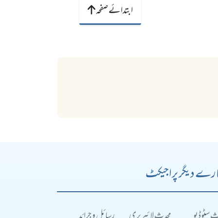
ابتدائے صفحہ
رے دیگر پراجیکٹ
ث سٹوڈیو
محدث لائبریری
رسائل و جرائد