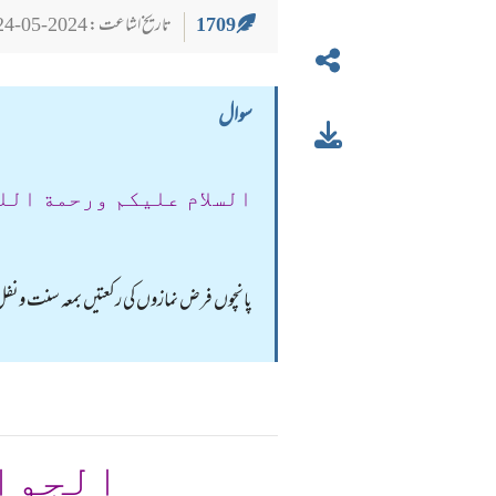
1709
تاریخ اشاعت : 2024-05-24
سوال
السلام عليكم ورحمة الل
پانچوں فرض نمازوں کی رکعتیں بمعہ سنت ونفل
الجوا