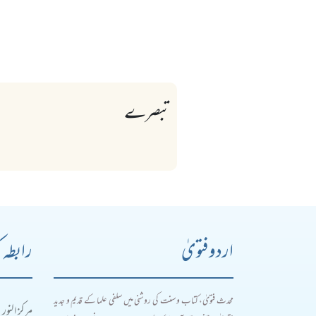
تبصرے
اردو فتویٰ
رابطہ 
محدث فتویٰ، کتاب و سنت کی روشنی میں سلفی علما کے قدیم و جدید
مرکز النور