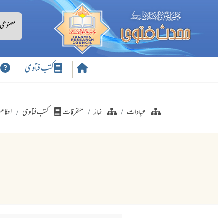
کتب فتاوی
س
عبادات
نماز
متفرقات
کتب فتاوی
احکام 