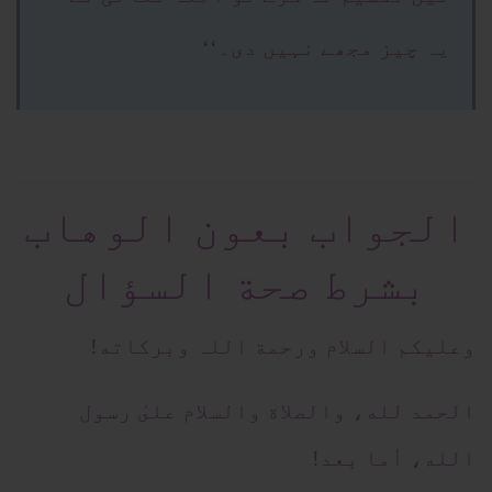
یہ چیز مجھے نہیں دی۔‘‘
الجواب بعون الوهاب
بشرط صحة السؤال
وعلیکم السلام ورحمة اللہ وبرکاته!
الحمد لله، والصلاة والسلام علىٰ رسول
الله، أما بعد!