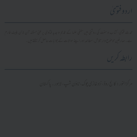
اردو فتویٰ
محدث فتویٰ، کتاب و سنت کی روشنی میں سلفی علما کے قدیم و جدید فتاویٰ پر مبنی مستند آن لائن پلیٹ فارم
ہے۔ صارفین موضوع وار تلاش، مطالعہ اور اپنے سوالات کے جوابات حاصل کر سکتے ہیں۔
رابطہ کریں
مرکز النور: کالج روڈ، نزد غازی چوک، ٹاؤن شپ، لاہور ۔ پاکستان