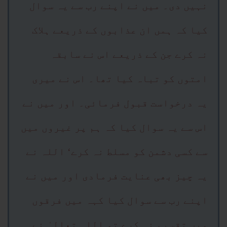
نہیں دی۔ میں نے اپنے رب سے یہ سوال
کیا کہ ہمں ان عذابوں کے ذریعے ہلاک
نہ کرے جن کے ذریعے اس نے سابقہ
امتوں کو تباہ کیا تھا۔ اس نے میری
یہ درخواست قبول فرمائی۔ اور میں نے
اس سے یہ سوال کیا کہ ہم پر غیروں میں
سے کسی دشمن کو مسلط نہ کرے‘ اللہ نے
یہ چیز بھی عنایت فرمادی اور میں نے
اپنے رب سے سوال کیا کہہ میں فرقوں
میں تقسیم نہ کرے تو اللہ تعالیٰ نے