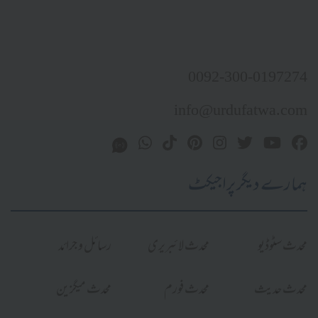
0092-300-0197274
info@urdufatwa.com
ہمارے دیگر پراجیکٹ
محدث سٹوڈیو
محدث لائبریری
رسائل و جرائد
محدث حدیث
محدث فورم
محدث میگزین