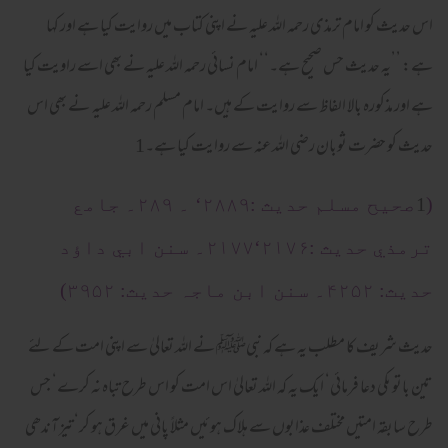
اس حدیث کو امام ترمذی رحمہ اللہ علیہ نے اپنی کتاب میں روایت کیا ہے اور کہا
ہے: ’’یہ حدیث حس صحیح ہے۔‘‘ امام نسائی رحمہ اللہ علیہ نے بھی اسے راویت کیا
ہے اور مذکورہ بالا الفاظ سے روایت کے ہیں۔ امام مسلم رحمہ اللہ علیہ نے بھی اس
حدیث کو حضرت ثوبان رضی اللہ عنہ سے روایت کیا ہے۔1
1
(
صحیح مسلم حدیث :۲۸۸۹‘ ۔ ۲۸۹۔ جامع
ترمذي حدیث :۲۱۷۶‘۲۱۷۷۔ سنن ابي داؤد
حدیث: ۴۲۵۲۔ سنن ابن ماجہ حدیث: ۳۹۵۲)
حدیث شریف کا مطلب یہ ہے کہ نبیﷺ نے اللہ تعالیٰ سے اپنی امت کے لئے
تین باتو ںکی دعا فرمائی‘ ایک یہ کہ اللہ تعالیٰ اس امت کو اس طرح تباہ نہ کرے‘ جس
طرح سابقہ امتیں مختلف عذابوں سے ہلاک ہوئیں مثلاً پانی میں غرق ہو کر‘ تیز آندھی