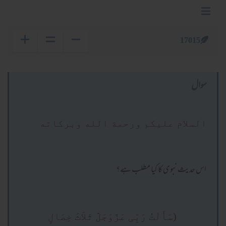
17015
سوال
السلام عليكم ورحمة الله وبركاته
اس حدیث نبوی کا کیا مطلب ہے؟
(سَأَلْتُ رَبِّی عَزَّوَجَلَّ ثَلاَثَ خِصَالٍ