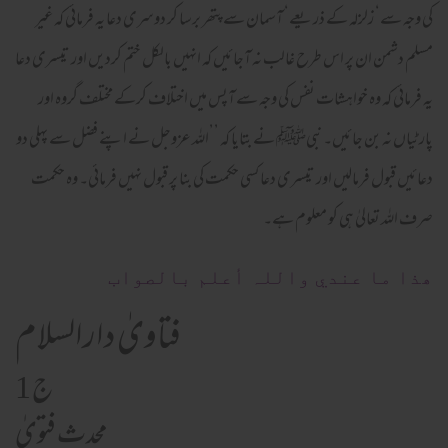
کی وجہ سے‘ زلزلہ کے ذریعے‘ آسمان سے پتھر برسا کر دوسری دعا یہ فرمائی کہ غیر
مسلم دشمن ان پر اس طرح غالب نہ آجائیں کہ انہیں بالکل ختم کردیں اور تیسری دعا
یہ فرمائی کہ وہ خواہشات نفس کی وجہ سے آپس میں اختلاف کرکے مختلف گروہ اور
پارٹیاں نہ بن جائیں۔ نبیﷺ نے بتایا کہ ’’اللہ عزوجل نے اپنے فضل سے پہلی دو
دعائیں قبول فرمالیں اور تیسری دعا کسی حکمت کی بنا پر قبول نہیں فرمائی۔ وہ حکمت
صرف اللہ تعالیٰ ہی کو معلوم ہے۔
ھذا ما عندي واللہ أعلم بالصواب
فتاویٰ دارالسلام
ج 1
محدث فتویٰ