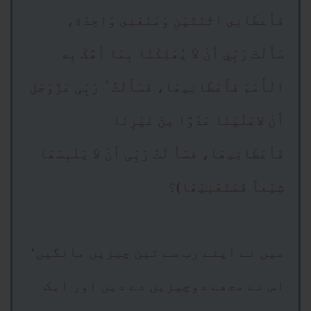
فَأَعْطَانِى اثْنَتَیْنِ وَمَنَعَنِى وَاحِدَة،
سَأَلْتَ رَبِّي أَنْ لاَ یُھْلِکَنَا بِمَا أَھََْکَ بِه
الْأُمَمَ فَأَعْطَانِیھَا، فَسَأَلْتُ ُ رَبِّی عَزَّوَجَل
أَنْ لاعَلَیْنَا عَدُوَّا مِنْ غَیْرِنَا
فَأَعْطَانِیھَا، فسَأَ لْتُ رَبِّی أَنْ لاَ یَلْبِسَھَا
شِیَعاً فَمَنَعَنِیَھَا)؟
میں نے اپنے رب سے تین چیزیں مانگیں‘
اس نے مجھے دوچیزیں دے دیں اور ایک