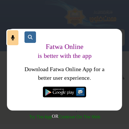
Fatwa Online
is better with the app
Download Fatwa Online App for a
عبادات
نماز
اذکار وادعیہ
کتب فتاوی
فتاوی دار السلام
better user experience.
(416)نبی اکرمﷺ کی تین دعاؤں کا بیان
OR
Try The App
Continue On The Web