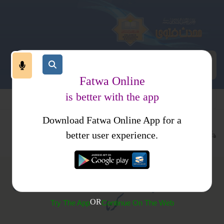
Fatwa Online
is better with the app
Download Fatwa Online App for a
عبادات
روزہ
جدید مسائل
کتب فتاوی
فتاوی دار السلام
better user experience.
(358)بے ادبی کا احتمال رکھنے والے الفاظ استعمال
کرنا
OR
Try The App
Continue On The Web