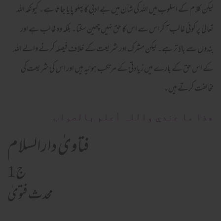
لیکن کلام کے اسلوب میں اللہ کی شان میں بے ادبی کا پہلو پایا جاتا ہے۔ کیونکہ اللہ
تعالیٰ پر کوئی غالب آکر اس سے اس کا حق نہیں چھین سکتا۔ بلکہ وہ غالب ہے اور
بندوں سے بالا تر ہے۔ لیکن مشرک اور شریعت کے خلاف فیصلہ کرنے والے اللہ
کے اس حق کے بارے میں زیادتی کے مرتکب ہوئیہ ہیں اور اس کی شریعت کی
مخالفت کرتے ہیں۔
ھذا ما عندي واللہ أعلم بالصواب
فتاویٰ دارالسلام
ج 1
محدث فتویٰ