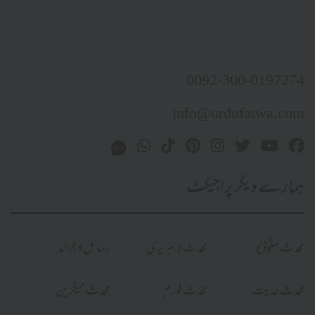
0092-300-0197274
info@urdufatwa.com
ہمارے دیگر پراجیکٹ
محدث سٹوڈیو
محدث لائبریری
رسائل و جرائد
محدث حدیث
محدث فورم
محدث میگزین