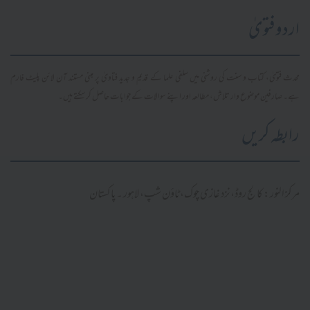
اردو فتویٰ
محدث فتویٰ، کتاب و سنت کی روشنی میں سلفی علما کے قدیم و جدید فتاویٰ پر مبنی مستند آن لائن پلیٹ فارم
ہے۔ صارفین موضوع وار تلاش، مطالعہ اور اپنے سوالات کے جوابات حاصل کر سکتے ہیں۔
رابطہ کریں
مرکز النور: کالج روڈ، نزد غازی چوک، ٹاؤن شپ، لاہور ۔ پاکستان