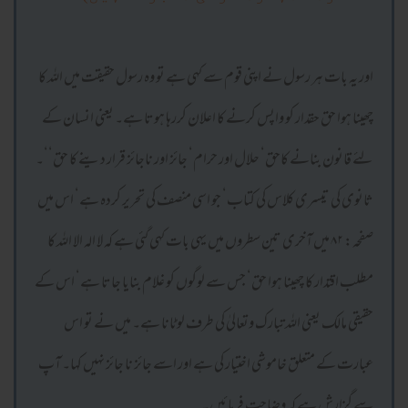
اور یہ بات ہر رسول نے اپنی قوم سے کہی ہے تو وہ رسول حقیقت میں اللہ کا
چھینا ہوا حق حقدار کو واپس کرنے کا اعلان کررہا ہوتا ہے۔ یعنی انسان کے
لئے قانون بنانے کاحق‘ حلال اور حرام‘ جائز اور ناجائز قرار دینے کا حق‘‘۔
ثانوی کی تیسری کلاس کی کتاب‘ جو اسی منصف کی تحریر کردہ ہے‘ اس میں
صفحہ: ۸۲ میں آخری تین سطروں میں یہی بات کہی گئی ہے کہ لا اله الا اللہ کا
مطلب اقتدار کا چھینا ہوا حق‘ جس سے لوگوں کو غلام بنایا جاتا ہے‘ اس کے
حقیقی مالک یعنی اللہ تبارک وتعالیٰ کی طرف لوٹانا ہے۔ میں نے تو اس
عبارت کے متعلق خاموشی اختیار کی ہے اور اسے جائز نا جائز نہیں کہا۔ آپ
سے گزارش ہے کہ وضاحت فرمائیں۔