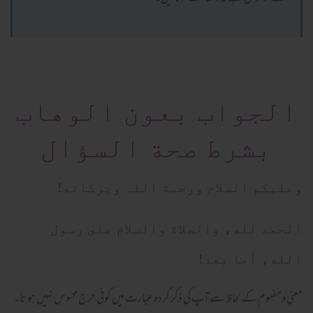
الجواب بعون الوهاب
بشرط صحة السؤال
وعلیکم السلام ورحمة اللہ وبرکاته!
الحمد لله، والصلاة والسلام علىٰ رسول
الله، أما بعد!
معنی ومفہوم کے لحاظ سے آپ کی ذکر کردہ عبارت میں کوئی حرج محسوس نہیں ہوتا۔