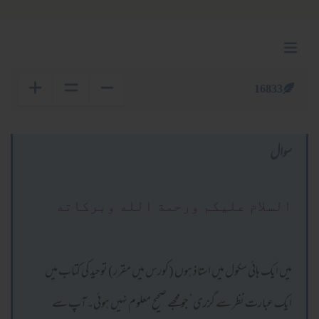
16833
سوال
السلام عليكم ورحمة الله وبركاته
میں ایک ہائی سکول میں استاذ ہوں (کورس میں مقرر) توحید کی کتاب میں
ایک عبارت نظر سے گزری‘ جو مجھے صحیح معلوم نہیں ہوئی۔ آپ سے