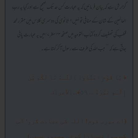
گزارش ہے کہ بیان فرمائیں کہ یہ عبارت کس حد تک صحیح ہے اور کیا یہ رب
العالمین کے شان کے منافی تو نہیں؟ ثانوی کی دوسری کلاس میں مقرر محمد
قطب کی تصنیف کردہ کتاب التوحید میں صفحہ ۲۳ سطر ۱۷میں یہ عبارت پائی
جاتی ہے کہ ’’ جب اللہ کی طرف سے رسول آکر کہتا ہے۔
﴿ يَا قَوْمِ اعْبُدُوا اللَّـهَ مَا لَكُم مِّنْ
إِلَـٰهٍ غَيْرُهُ ...
٥٩
﴾...الأعراف
(اے میری قوم! اللہ کی عبادت کرو‘ اس
کے سوا تمہارا کوئی معبود نہیں)