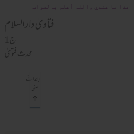
ھذا ما عندي واللہ أعلم بالصواب
فتاویٰ دارالسلام
ج 1
محدث فتویٰ
ابتدائے
صفحہ