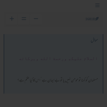
16818
سوال
السلام عليكم ورحمة الله وبركاته
مسلمان کو کہنا تو مومن نہيں یا تو بے ایمان ہے‘ اس کا کیا حکم ہے؟