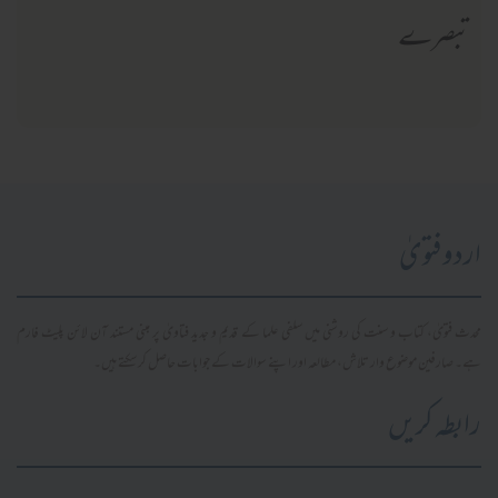
تبصرے
اردو فتویٰ
محدث فتویٰ، کتاب و سنت کی روشنی میں سلفی علما کے قدیم و جدید فتاویٰ پر مبنی مستند آن لائن پلیٹ فارم
ہے۔ صارفین موضوع وار تلاش، مطالعہ اور اپنے سوالات کے جوابات حاصل کر سکتے ہیں۔
رابطہ کریں