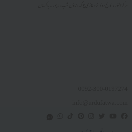
مرکز النور: کالج روڈ، نزد غازی چوک، ٹاؤن شپ، لاہور ۔ پاکستان
0092-300-0197274
info@urdufatwa.com