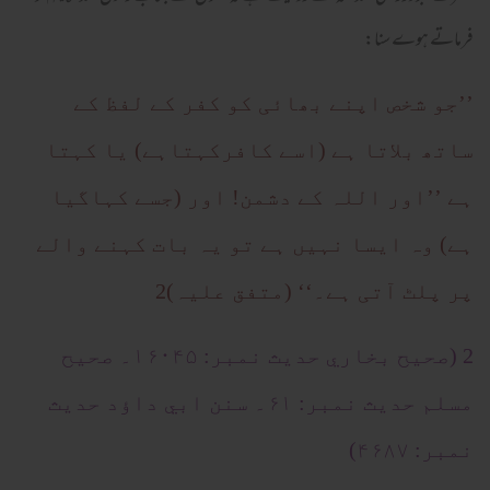
فرماتے ہوے سنا:
’’جو شخص اپنے بھائی کو کفر کے لفظ کے
ساتھ بلاتا ہے (اسے کافرکہتاہے) یا کہتا
ہے ’’اور اللہ کے دشمن! اور (جسے کہاگیا
ہے) وہ ایسا نہیں ہے تو یہ بات کہنے والے
پر پلٹ آتی ہے۔‘‘ (متفق علیہ)2
2 (صحیح بخاري حدیث نمبر: ۱۶۰۴۵۔ صحیح
مسلم حدیث نمبر: ۶۱۔ سنن ابي داؤد حدیث
نمبر: ۴۶۸۷)