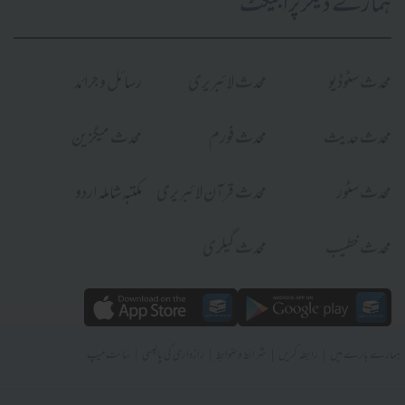
ہمارے دیگر پراجیکٹ
محدث سٹوڈیو
محدث لائبریری
رسائل و جرائد
محدث حدیث
محدث فورم
محدث میگزین
محدث سٹور
محدث قرآن لائبریری
مکتبہ شاملہ اردو
محدث خطیب
محدث گیلری
|
|
|
|
ہمارے بارے میں
رابطہ کریں
شرائط و ضوابط
رازداری کی پالیسی
سائٹ میپ