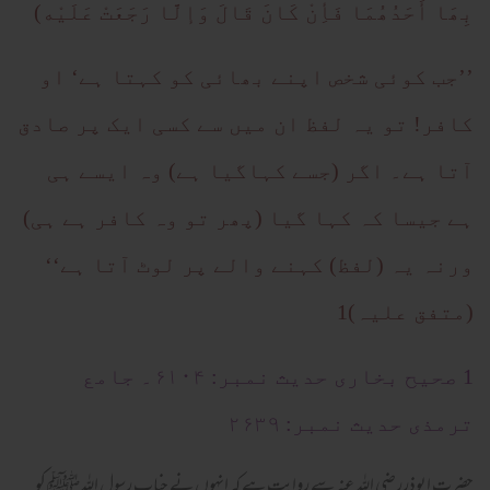
بِھَا أَحَدُھُمَا فَأِنْ کَانَ قَالَ وَإلَّا رَجَعَتْ عَلَیْه)
’’جب کوئی شخص اپنے بھائی کو کہتا ہے‘ او
کافر! تو یہ لفظ ان میں سے کسی ایک پر صادق
آتا ہے۔ اگر (جسے کہاگیا ہے) وہ ایسے ہی
ہے جیسا کہ کہا گیا (پھر تو وہ کافر ہے ہی)
ورنہ یہ (لفظ) کہنے والے پر لوٹ آتا ہے‘‘
(متفق علیہ)1
1 صحیح بخاری حدیث نمبر: ۶۱۰۴۔ جامع
ترمذی حدیث نمبر: ۲۶۳۹
حضرت ابوذررضی اللہ عنہ سے روایت ہے کہ انہوں نے جناب رسول اللہﷺ کو