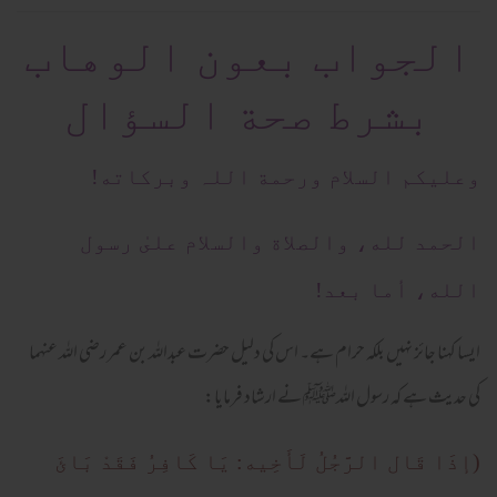
الجواب بعون الوهاب
بشرط صحة السؤال
وعلیکم السلام ورحمة اللہ وبرکاته!
الحمد لله، والصلاة والسلام علىٰ رسول
الله، أما بعد!
ایسا کہنا جائز نہیں بلکہ حرام ہے۔ اس کی دلیل حضرت عبداللہ بن عمر رضی اللہ عنہما
کی حدیث ہے کہ رسول اللہﷺ نے ارشاد فرمایا:
(إذَا قَال الرَّجُلُ لَأَخِیه: یَا کَافِرُ فَقَدْ بَائَ