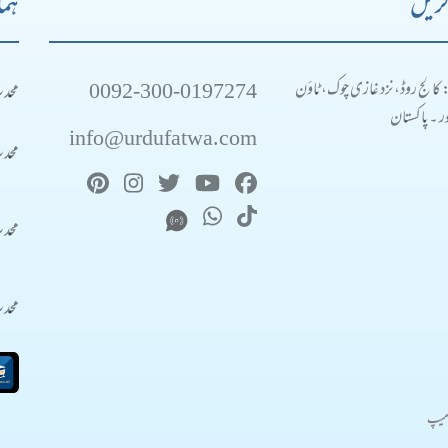
کریں
ہما
0092-300-0197274
محد
: کالج روڈ، نزد غازی چوک، ٹاؤن
 ۔ پاکستان
info@urdufatwa.com
محد
محد
محد
میپ