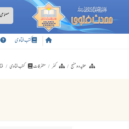
کتب فتاوی
س
عقیدہ و منہج
کفر
متفرقات
کتب فتاوی
فتا