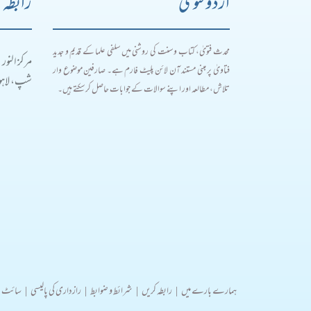
اردو فتویٰ
رابطہ 
محدث فتویٰ، کتاب و سنت کی روشنی میں سلفی علما کے قدیم و جدید
مرکز النور
فتاویٰ پر مبنی مستند آن لائن پلیٹ فارم ہے۔ صارفین موضوع وار
شپ، لاہور
تلاش، مطالعہ اور اپنے سوالات کے جوابات حاصل کر سکتے ہیں۔
ہمارے بارے میں
|
رابطہ کریں
|
شرائط و ضوابط
|
رازداری کی پالیسی
|
سائٹ 