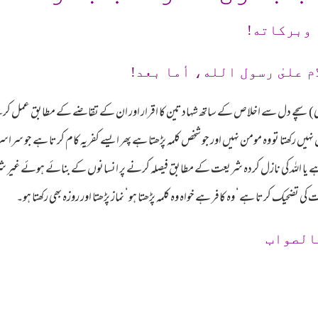
 وبرکاته!
م علىٰ رسول الله، أما بعد!
ٓدمی) سچے دل سے اخلاص کے ساتھ شہادتین کا اقرار اور ان کے تقاضے کے مطابق عمل
ں رکھتا تو وہ مومن نہیں اور جو شخص کلمہ پڑھتا ہے پھر ایسے کفریہ کام کرتا ہے جو سرا
یا اللہ کی نازل کردہ شریعت کے مطابق فیصلہ کرنے پر انسانوں کے بنائے ہوئے غیر شرعی ق
ضحیک کرتا ہے‘ وہ کافر ہے خواہ وہ کلمہ پڑھتا ہو‘ نماز پڑھتا اور روزہ بھی رکھتا ہو۔
الصواب