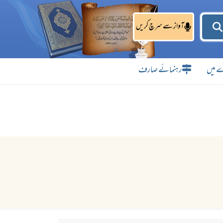
آواز سے سرچ کریں
 میں
رہنمائے صارف