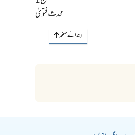
ج 1
محدث فتویٰ
ابتدائے صفحہ