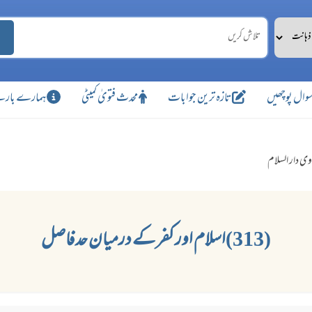
وال پوچھیں
تازہ ترین جوابات
محدث فتویٰ کمیٹی
ہمارے بارے
وی دار السلام
(313)اسلام اور کفر کے درمیان حد فاصل