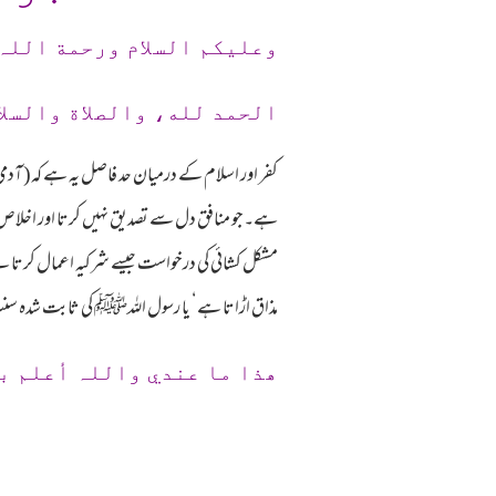
وعلیکم السلام ورحمة اللہ
الحمد لله، والصلاة والسلا
کفر اور اسلام کے درمیان حد فاصل یہ ہے کہ( ا
ہے۔جو منافق دل سے تصدیق نہیں کرتا اور اخلاص نہی
مشکل کشائی کی درخواست جیسے شرکیہ اعمال کرتا ہے 
مذاق اڑاتا ہے‘ یا رسول اللہﷺ کی ثابت شدہ سنت کی ت
ھذا ما عندي واللہ أعلم ب