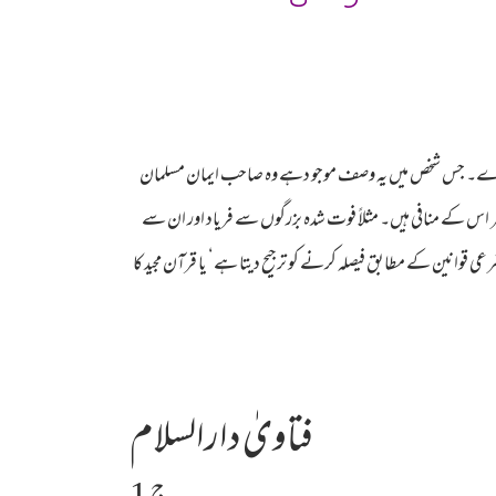
 کرے۔ جس شخص میں یہ وصف موجو دہے وہ صاحب ایمان مسلمان
سر اس کے منافی ہیں۔ مثلاً فوت شدہ بزرگوں سے فریاد اور ان سے
وانین کے مطابق فیصلہ کرنے کو ترجیح دیتا ہے‘ یا قرآن مجید کا
فتاویٰ دارالسلام