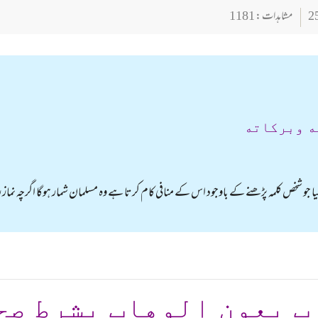
مشاہدات : 1181
ه وبركاته
جو شخص کلمہ پڑھنے کے باوجود اس کے منافی کام کرتا ہے وہ مسلمان شمار ہوگا اگرچہ نماز ر
ب بعون الوهاب بشرط صح