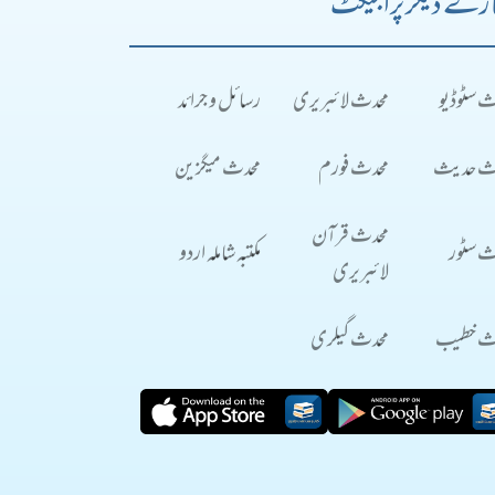
رے دیگر پراجیکٹ
ث سٹوڈیو
محدث لائبریری
رسائل و جرائد
ث حدیث
محدث فورم
محدث میگزین
محدث قرآن
ث سٹور
مکتبہ شاملہ اردو
لائبریری
ث خطیب
محدث گیلری