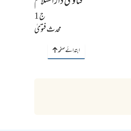
فتاویٰ دارالسلام
ج 1
محدث فتویٰ
ابتدائے صفحہ