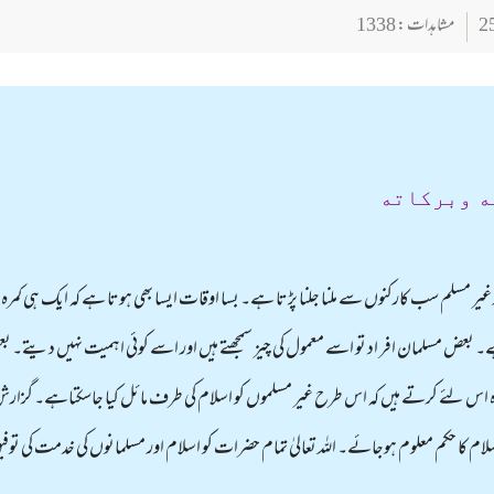
مشاہدات : 1338
ه وبركاته
ر غیر مسلم سب کارکنوں سے ملنا جلنا پڑتا ہے۔ بسا اوقات ایسا بھی ہوتا ہے کہ ایک ہی کمرہ
ے۔ بعض مسلمان افر اد تو اسے معمول کی چیز سمجھتے ہیں اور اسے کوئی اہمیت نہیں دیتے۔ 
اس لئے کرتے ہیں کہ اس طرح غیر مسلموں کو اسلام کی طرف مائل کیا جاسکتاہے۔ گزارش ہے کہ
ام کا حکم معلوم ہوجائے۔ اللہ تعالیٰ تمام حضرات کو اسلام اور مسلمانوں کی خدمت کی توفی