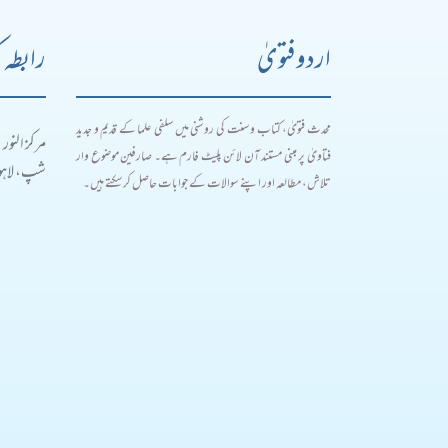
اردو فتویٰ
رابطہ 
محدث فتویٰ، کتاب و سنت کی روشنی میں سلفی علما کے قدیم و جدید
مرکز النور
فتاویٰ پر مبنی مستند آن لائن پلیٹ فارم ہے۔ صارفین موضوع وار
شپ، لاہور
تلاش، مطالعہ اور اپنے سوالات کے جوابات حاصل کر سکتے ہیں۔