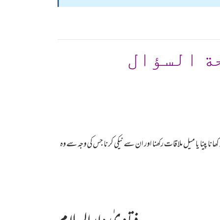
ة السؤال
نا پینا یا میل ملاقات رکھنا اور ان سے نیکی کرنا جس کی وجہ سے وہ