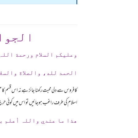
الجوا
وعلیکم السلام ورحمة اللہ
الحمد لله، والصلاة والسلا
کافروس سے دلی محبت رکھنا جائز ہے نہ اس قسم کا میل
اسلام کی طرف راغب ہوجائیں تو اس میں کوئی حرج نہیں
ھذا ما عندي واللہ أعلم ب