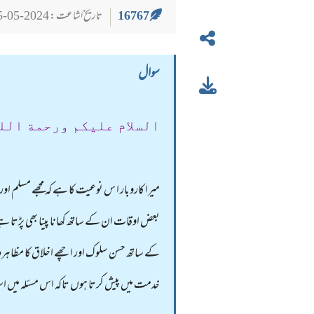
16767
تاریخ اشاعت : 2024-05-25
سوال
السلام عليكم ورحمة الل
میرا کاروبار ا س نوعیت کا ہے کہ مجھے مسلم او
بعض اوقات ان کے ساتھ کھانا پینا بھی پڑتا ہ
کے ساتھ حسن سلوک اور اچھے اخلاق کا مظاہرہ 
خدمت میں پیش کرتا ہوں تاکہ اس مسئلہ میں اسل