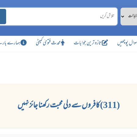
وال پوچھیں
تازہ ترین جوابات
محدث فتویٰ کمیٹی
ہمارے بارے
(311)کافروں سے دلی محبت رکھنا جائز نہیں