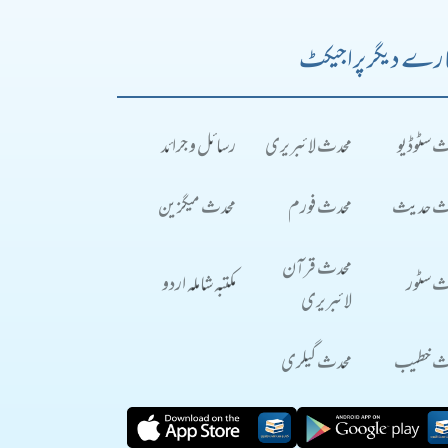
رے دیگر پراجیکٹ
ث سٹوڈیو
محدث لائبریری
رسائل و جرائد
ث حدیث
محدث فورم
محدث میگزین
محدث قرآن
ث سٹور
مکتبہ شاملہ اردو
لائبریری
ث خطیب
محدث گیلری