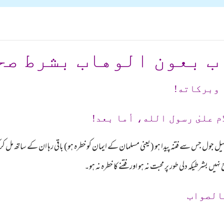
ب بعون الوهاب بشرط صح
 وبرکاته!
م علىٰ رسول الله، أما بعد!
 جول جس سے فتنہ پیدا ہو (یعنی مسلمان کے ایمان کو خطرہ ہو) باقی رہا ان کے ساتھ مل کر کھا
 بشرطیکہ دلی طور پر محبت نہ ہو اور فتنے کا خطرہ نہ ہو۔
الصواب