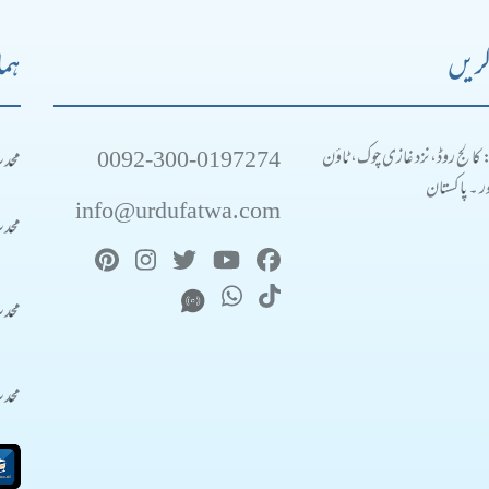
کریں
ہما
0092-300-0197274
محد
: کالج روڈ، نزد غازی چوک، ٹاؤن
 ۔ پاکستان
info@urdufatwa.com
محد
محد
محد