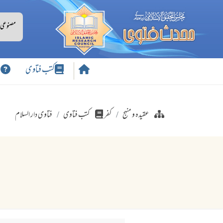
کتب فتاوی
س
عقیدہ و منہج
کفر
کتب فتاوی
فتاوی دار السلام