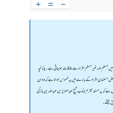
 میں مسلم اور غیر مسلم افراد سے ملاقات ہوجاتی ہے۔ چنانچہ
بعض مسلمان افراد کے بارے میں یہ محسوس ہوتا ہے کہ وہ ان
 یہ مسئلہ محترم جناب شیخ عبدالعزیز بن عبداللہ بن باز کی
ق بخشے۔