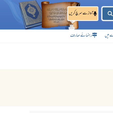
آواز سے سرچ کریں
 میں
رہنمائے صارف