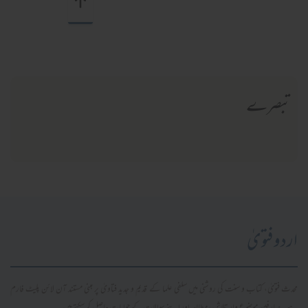
تبصرے
اردو فتویٰ
محدث فتویٰ، کتاب و سنت کی روشنی میں سلفی علما کے قدیم و جدید فتاویٰ پر مبنی مستند آن لائن پلیٹ فارم