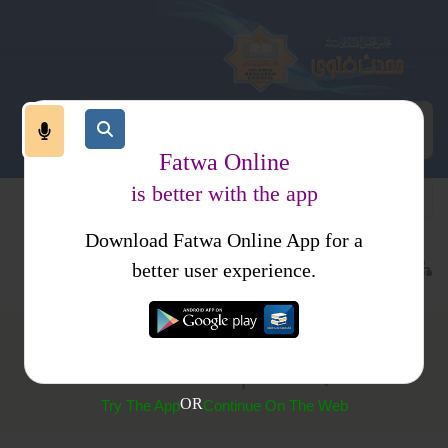
Fatwa Online
is better with the app
Download Fatwa Online App for a
عبادات
روزہ
جدید مسائل
کتب فتاوی
فتاوی دار السلام
better user experience.
(310)اپنے غیر مسلم ساتھیوں کے حقوق وفرائض
OR
Try The App
Continue On The Web