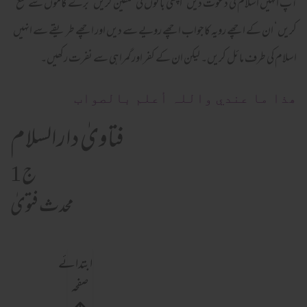
آپ انہیں اسلام کی دعوت دیں‘ اچھی باتوں کی تلقین کریں‘ برے کاموں سے منع
کریں‘ ان کے اچھے رویہ کاجواب اچھے رویے سے دیں اور اچھے طریقے سے انہیں
اسلام کی طرف مائل کریں۔ لیکن ان کے کفر اور گمراہی سے نفرت رکھیں۔
ھذا ما عندي واللہ أعلم بالصواب
فتاویٰ دارالسلام
ج 1
محدث فتویٰ
ابتدائے
صفحہ