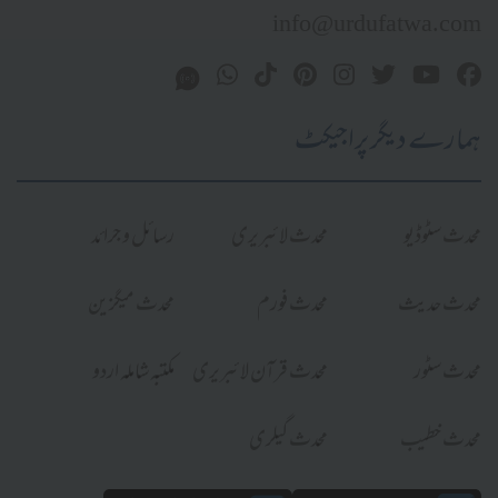
info@urdufatwa.com
ہمارے دیگر پراجیکٹ
محدث سٹوڈیو
محدث لائبریری
رسائل و جرائد
محدث حدیث
محدث فورم
محدث میگزین
محدث سٹور
محدث قرآن لائبریری
مکتبہ شاملہ اردو
محدث خطیب
محدث گیلری