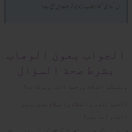
س’’دوستی‘‘ کا ارتکاب نہ ہو جو شریعت میں منع ہے؟
الجواب بعون الوهاب
بشرط صحة السؤال
وعلیکم السلام ورحمة اللہ وبرکاته!
الحمد لله، والصلاة والسلام علىٰ رسول
الله، أما بعد!