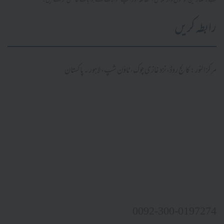
ہے۔ صارفین موضوع وار تلاش، مطالعہ اور اپنے سوالات کے جوابات حاصل کر سکتے ہیں۔
رابطہ کریں
مرکز النور: کالج روڈ، نزد غازی چوک، ٹاؤن شپ، لاہور ۔ پاکستان
0092-300-0197274