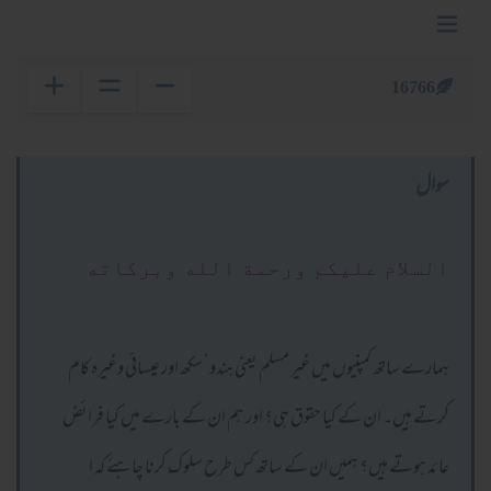
16766
سوال
السلام عليكم ورحمة الله وبركاته
ہمارے ساتھ کمپنیوں میں غیر مسلم یعنی ہندو‘ سکھ اور عیسائی وغیرہ کام
کرتے ہیں۔ ان کے کیا حقوق ہی؟ اور ہم ان کے بارے میں کیا فرائض
عائد ہوتے ہیں؟ ہمیں ان کے ساتھ کس طرح سلوک کرنا چاہئے کہ ا